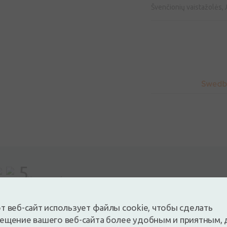
Švenčionių vaistažolės,
5
На основе 1 отзывов
 и оставьте отзыв
т веб-сайт использует файлы cookie, чтобы сделать
е отзыв, войдя в систему
У вас нет аккаунта?
Создать а
ещение вашего веб-сайта более удобным и приятным, 