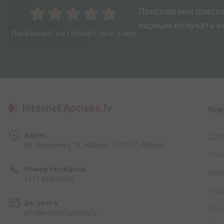
Приглашаем присое
первым получать 
Любимый интернет-магазин
Пок
Адрес
Дос
ул. Дзирниеку 26, Марупе, LV-2167, Латвия
Опл
Номер телефона
Воп
+371 67840809
Под
Эл. почта
Бре
info@internetaptieka.lv