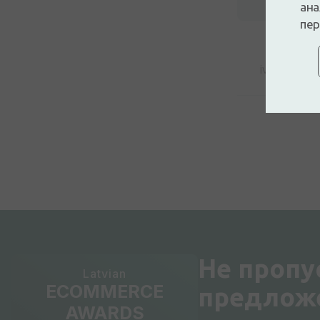
ана
пер
ivars logins
Не пропу
Latvian
ECOMMERCE
предлож
AWARDS