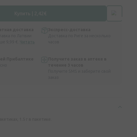
Купить | 2,42€
атная доставка
Экспресс-доставка
тавка по Латвии
Доставка по Риге за несколько
ше 9,99 €.
Читать
часов
сей Прибалтике
Получите заказ в аптеке в
асно
течение 3 часов
Получите SMS и заберите свой
заказ
кетиках, 1.5 г в пакетике.