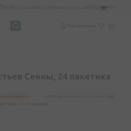
info@internetaptieka.lv
Информация о доставке
FAQ
RU
Подключиться
стьев Сенны, 24 пакетика
талось немного
103 просмотров
за последние
3 дня
кетиках, 1.5 г в пакетике.