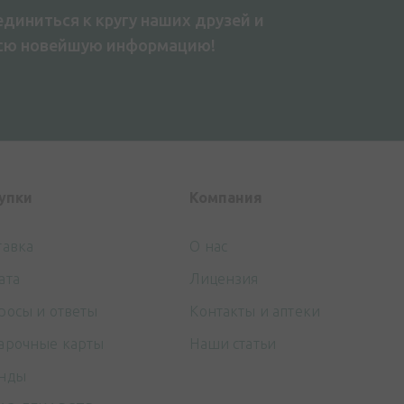
диниться к кругу наших друзей и
всю новейшую информацию!
упки
Компания
тавка
О нас
ата
Лицензия
росы и ответы
Контакты и аптеки
арочные карты
Наши статьи
нды