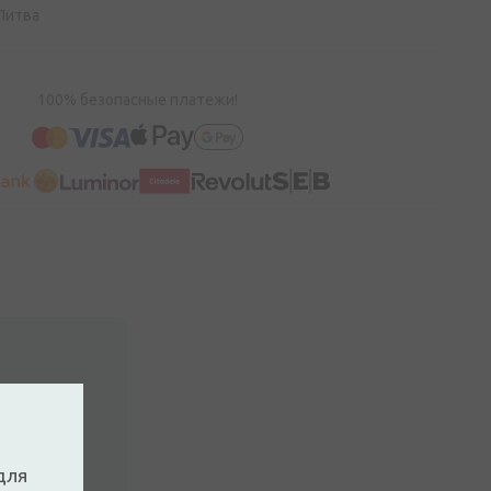
 Литва
100% безопасные платежи!
ккаунт
для