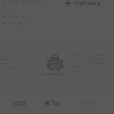
Гарантии и право на
отказ
Медицинская
инспекция
я аптека,
Инспекция здоровья
ицензию
www.vi.gov.lv. Адрес:
ственной
Klijānu iela 7, Rīga. Тел:
ой службы
67081600. E-mail:
vi@vi.gov.lv