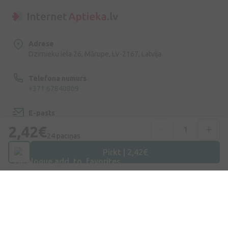
Adrese
Dzirnieku iela 26, Mārupe, LV-2167, Latvija
Telefona numurs
+371 67840809
E-pasts
info@internetaptieka.lv
2,42€
24 paciņas
Darba laiks
Pirkt | 2,42€
Darba dienās: 8:30 – 17:00