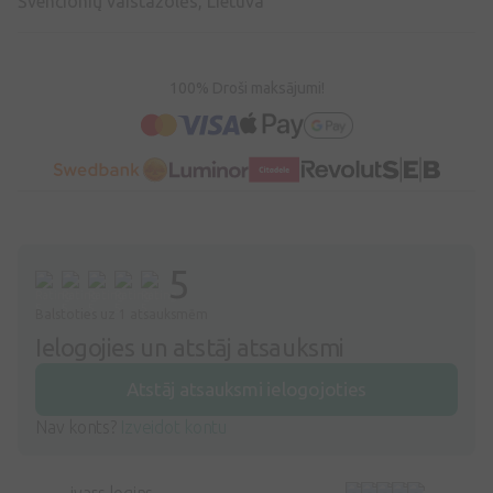
Švenčionių vaistažolės, Lietuva
100% Droši maksājumi!
5
Balstoties uz 1 atsauksmēm
Ielogojies un atstāj atsauksmi
Atstāj atsauksmi ielogojoties
Nav konts?
Izveidot kontu
ivars logins