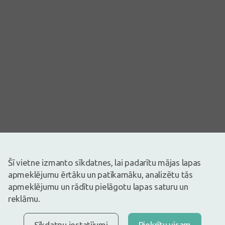
Attēlam ir ilustratīva nozīme
Šī vietne izmanto sīkdatnes, lai padarītu mājas lapas
2,42€
apmeklējumu ērtāku un patīkamāku, analizētu tās
apmeklējumu un rādītu pielāgotu lapas saturu un
Ir noliktavā
Atlicis nedaudz
Sennas tēja paciņās, 1.5 g paciņā.
reklāmu.
Apraksts
Sīkdatņu iestatījumi
Piekrītu visam