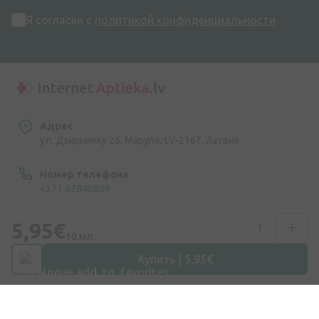
Я согласен с
политикой конфиденциальности
Адрес
ул. Дзирниеку 26, Марупе, LV-2167, Латвия
Номер телефона
+371 67840809
Эл. почта
5,95€
10 мл
info@internetaptieka.lv
Купить | 5,95€
Рабочее время
Будни: с 8:30 до 17:00