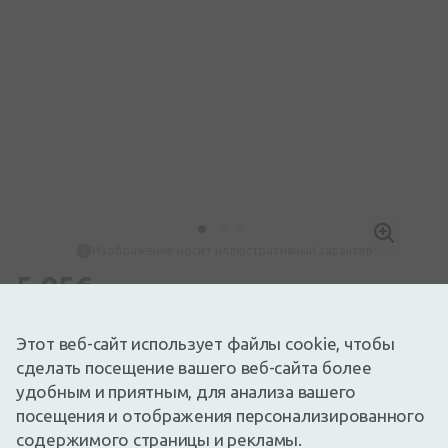
Изображение носит иллюстративный характер
5,95€
Доступный
Осталось немного
Перед употреблением лекарства прочтите инструкцию по
Этот веб-сайт использует файлы cookie, чтобы
использованию или соответствующую информацию на
сделать посещение вашего веб-сайта более
упаковке. О приеме лекарства консультироваться с врачом
или фармацевтом.
удобным и приятным, для анализа вашего
НЕОБОСНОВАННОЕ ПРИМЕНЕНИЕ ЛЕКАРСТВ ВРЕДНО
посещения и отображения персонализированного
ДЛЯ ЗДОРОВЬЯ
содержимого страницы и рекламы.
Olynth HA 0,5 мг/мл содержит ксилометазолин, помогающий