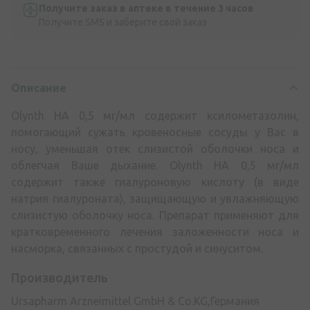
Получите заказ в аптеке в течение 3 часов
Получите SMS и заберите свой заказ
Описание
Olynth HA 0,5 мг/мл содержит ксилометазолин,
помогающий сужать кровеносные сосуды у Вас в
носу, уменьшая отек слизистой оболочки носа и
облегчая Ваше дыхание. Olynth HA 0,5 мг/мл
содержит также гиалуроновую кислоту (в виде
натрия гиалуроната), защищающую и увлажняющую
слизистую оболочку носа. Препарат применяют для
кратковременного лечения заложенности носа и
насморка, связанных с простудой и синуситом.
Производитель
Ursapharm Arzneimittel GmbH & Co.KG,Германия