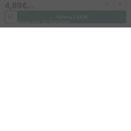
4,89€
+371 67840809
67 г
Купить | 4,89€
Эл. почта
info@internetaptieka.lv
Рабочее время
Будни: с 8:30 до 17:00
Покупки
Доставка
Оплата
Вопросы и ответы
Подарочные карты