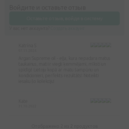
Войдите и оставьте отзыв
Оставьте отзыв, войдя в систему
У вас нет аккаунта?
Создать аккаунт
Katrīna S
07.11.2024
Argan Supreme oil - eļļa, kura nepadara matus
taukainus, mati ir viegli ķemmējami, mīksti un
spīdīgi! Lietoju kopā ar matu šampūnu un
kondicionieri, perfekts rezultāts! Noteikti
iesaku šo kolekciju!
Kate
31.10.2022
Отображено 2 из
2
продуктов