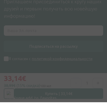
Приглашаем присоединиться к кругу наших
друзей и первым получать всю новейшую
информацию!
Подписаться на рассылку
Я согласен с
политикой конфиденциальности
33,14€
38,99€
(15% скидка)
100 мл
Купить | 33,14€
Адрес
ул. Дзирниеку 26, Марупе, LV-2167, Латвия