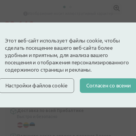
Изображение носит иллюстративный характер
33,14€
38,99€
(15% скидка)
Лучшая за 30 дней: 25,34€ (+31%)
Этот веб-сайт использует файлы cookie, чтобы
Доступный
Осталось всего 19
Аргановое масло для сухих волос и ломающихся кончиков
сделать посещение вашего веб-сайта более
волос.
удобным и приятным, для анализа вашего
Описание
посещения и отображения персонализированного
содержимого страницы и рекламы.
Быстрая бесплатная доставка
Бесплатная доставка по Латвии при покупке свыше
9,99 €.
Читать далее
Настройки файлов cookie
Cогласен со всеми
Экспресс-доставка
Доставка по Риге за несколько часов
Доставка по всей Прибалтике
Быстро и безопасно