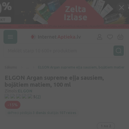
Sākums
...
ELGON Argan supreme eļļa sausiem, bojātiem matiem, 
ELGON Argan supreme eļļa sausiem,
bojātiem matiem, 100 ml
Zīmols:
ELGON
5
(2)
-15%
Preci pēdējās
3 dienās
skatījās
107 reizes
1
no 2