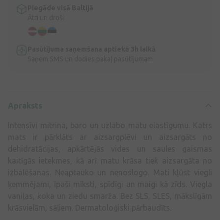
Piegāde visā Baltijā
Ātri un droši
Pasūtījuma saņemšana aptiekā 3h laikā
Saņem SMS un dodies pakaļ pasūtījumam
Apraksts
Intensīvi mitrina, baro un uzlabo matu elastīgumu. Katrs
mats ir pārklāts ar aizsargplēvi un aizsargāts no
dehidratācijas, apkārtējās vides un saules gaismas
kaitīgās ietekmes, kā arī matu krāsa tiek aizsargāta no
izbalēšanas. Neaptauko un nenoslogo. Mati kļūst viegli
ķemmējami, īpaši mīksti, spīdīgi un maigi kā zīds. Viegla
vaniļas, koka un ziedu smarža. Bez SLS, SLES, mākslīgām
krāsvielām, sāļiem. Dermatoloģiski pārbaudīts.