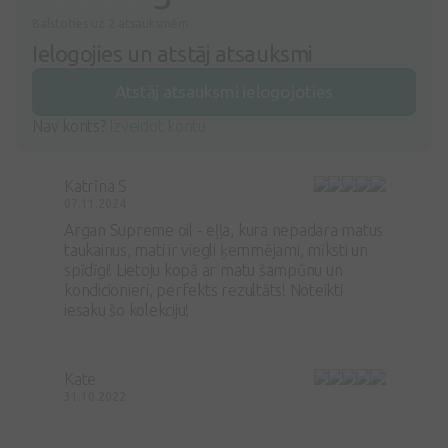
Balstoties uz 2 atsauksmēm
Ielogojies un atstāj atsauksmi
Atstāj atsauksmi ielogojoties
Nav konts?
Izveidot kontu
Katrīna S
07.11.2024
Argan Supreme oil - eļļa, kura nepadara matus
taukainus, mati ir viegli ķemmējami, mīksti un
spīdīgi! Lietoju kopā ar matu šampūnu un
kondicionieri, perfekts rezultāts! Noteikti
iesaku šo kolekciju!
Kate
31.10.2022