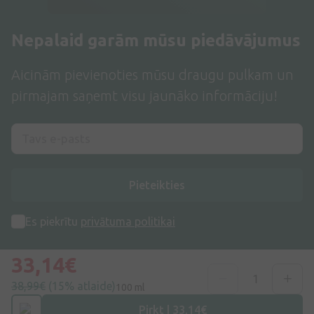
Nepalaid garām mūsu piedāvājumus
Aicinām pievienoties mūsu draugu pulkam un
pirmajam saņemt visu jaunāko informāciju!
Pieteikties
Es piekrītu
privātuma politikai
33,14€
38,99€
(15% atlaide)
100 ml
Pirkt | 33,14€