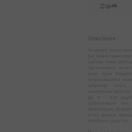
Описание
Активным веществом 
быстровпитывающейс
клетках кожи декспа
Пантотеновая кислот
кожи. Крем Bepant
потрескавшейся кож
например: ожоги, 
хроническая язва или
др. ;o для защиты
кровоточащих или 
проводящим лечение 
когда данные препа
лечебного средства.