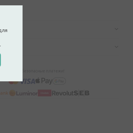
е
для
.
100% безопасные платежи!