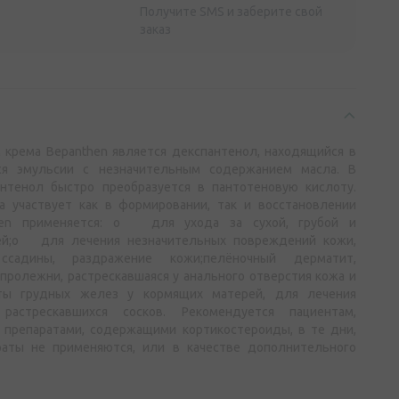
Получите SMS и заберите свой
заказ
крема Bepanthen является декспантенол, находящийся в
я эмульсии с незначительным содержанием масла. В
нтенол быстро преобразуется в пантотеновую кислоту.
а участвует как в формировании, так и восстановлении
hen применяется: o для ухода за сухой, грубой и
ей;o для лечения незначительных повреждений кожи,
ссадины, раздражение кожи;пелёночный дерматит,
 пролежни, растрескавшаяся у анального отверстия кожа и
 грудных желез у кормящих матерей, для лечения
растрескавшихся сосков. Рекомендуется пациентам,
препаратами, содержащими кортикостероиды, в те дни,
раты не применяются, или в качестве дополнительного