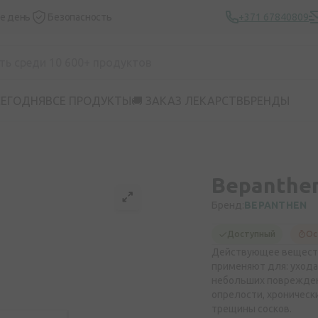
же день
Безопасность
+371 67840809
СЕГОДНЯ
ВСЕ ПРОДУКТЫ
🚚 ЗАКАЗ ЛЕКАРСТВ
БРЕНДЫ
Bepanthen
Бренд:
BEPANTHEN
Доступный
Ос
Действующее веществ
применяют для: ухода
небольших повреждени
опрелости, хроническ
трещины сосков.