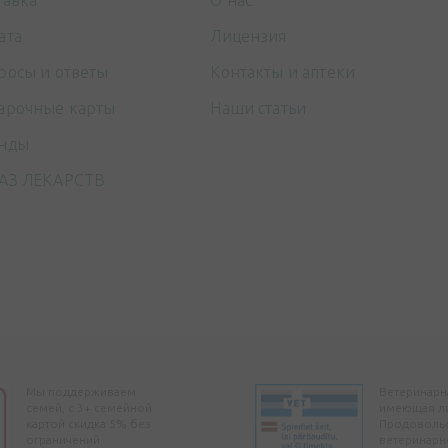
тавка
О нас
ата
Лицензия
росы и ответы
Контакты и аптеки
арочные карты
Наши статьи
нды
АЗ ЛЕКАРСТВ
Мы поддерживаем
Ветеринарна
семей, с 3+ семейной
имеющая л
картой скидка 5% без
Продоволь
ограничений
ветеринарн