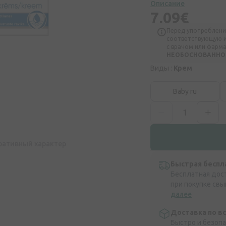
Описание
7,09€
Перед употреблени
соответствующую и
с врачом или фарм
НЕОБОСНОВАННОЕ
Виды :
Крем
Baby ru
ративный характер
Быстрая беспл
Бесплатная дос
при покупке свы
далее
Доставка по в
Быстро и безоп