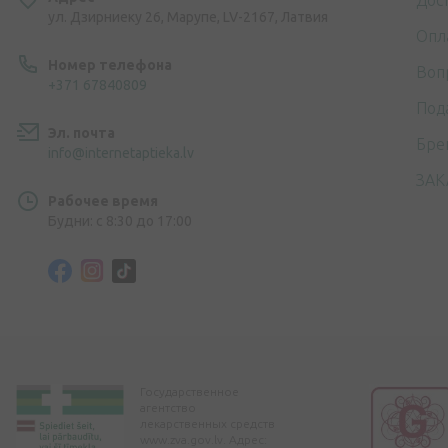
Дос
ул. Дзирниеку 26, Марупе, LV-2167, Латвия
Опл
Номер телефона
Воп
+371 67840809
Под
Эл. почта
Бре
info@internetaptieka.lv
ЗАК
Рабочее время
Будни: с 8:30 до 17:00
Государственное
агентство
лекарственных средств
www.zva.gov.lv. Адрес: