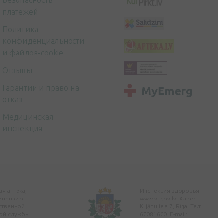
Безопасность
платежей
Политика
конфиденциальности
и файлов-cookie
Отзывы
Гарантии и право на
отказ
Медицинская
инспекция
я аптека,
Инспекция здоровья
ицензию
www.vi.gov.lv. Адрес:
ственной
Klijānu iela 7, Rīga. Тел:
ой службы
67081600. E-mail: