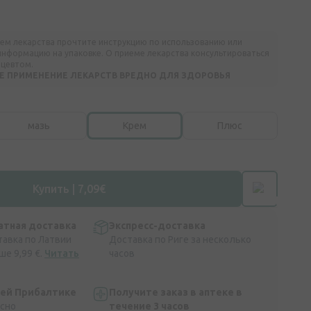
ем лекарства прочтите инструкцию по использованию или
нформацию на упаковке. О приеме лекарства консультироваться
ацевтом.
 ПРИМЕНЕНИЕ ЛЕКАРСТВ ВРЕДНО ДЛЯ ЗДОРОВЬЯ
мазь
Крем
Плюс
Купить | 7,09€
атная доставка
Экспресс-доставка
тавка по Латвии
Доставка по Риге за несколько
ше 9,99 €.
Читать
часов
сей Прибалтике
Получите заказ в аптеке в
асно
течение 3 часов