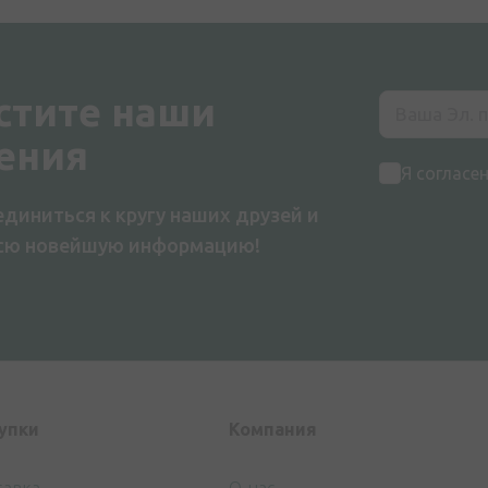
стите наши
ения
Я согласе
диниться к кругу наших друзей и
всю новейшую информацию!
упки
Компания