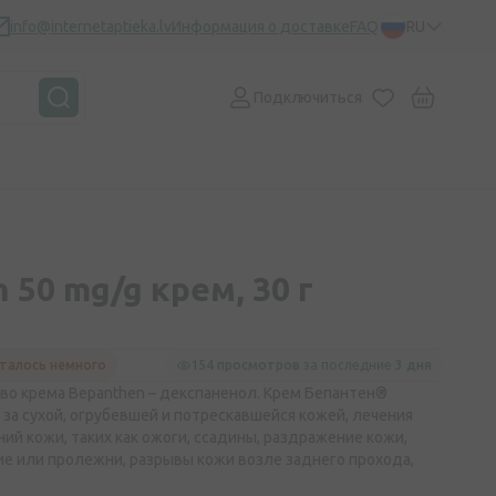
info@internetaptieka.lv
Информация о доставке
FAQ
RU
Подключиться
 50 mg/g крем, 30 г
талось немного
154 просмотров
за последние
3 дня
о крема Bepanthen – декспаненол. Крем Бепантен®
 за сухой, огрубевшей и потрескавшейся кожей, лечения
й кожи, таких как ожоги, ссадины, раздражение кожи,
ие или пролежни, разрывы кожи возле заднего прохода,