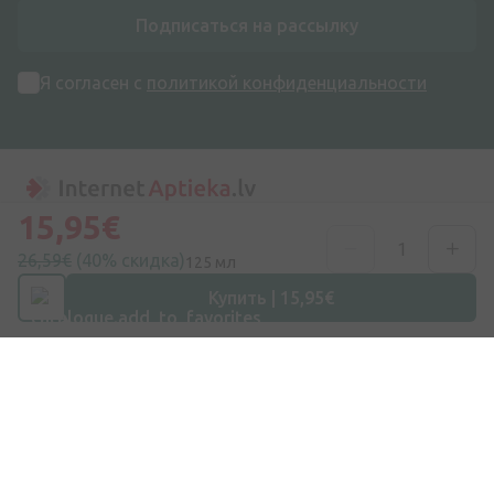
Подписаться на рассылку
Я согласен с
политикой конфиденциальности
15,95€
Адрес
26,59€
(40% скидка)
125 мл
ул. Дзирниеку 26, Марупе, LV-2167, Латвия
Купить | 15,95€
Номер телефона
+371 67840809
Эл. почта
info@internetaptieka.lv
Рабочее время