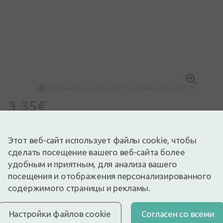
Изображение носит иллюстративный характер
3,35€
Доступный
Осталось немного
Перед употреблением лекарства прочтите инструкцию по
Этот веб-сайт использует файлы cookie, чтобы
использованию или соответствующую информацию на
упаковке. О приеме лекарства консультироваться с врачом
сделать посещение вашего веб-сайта более
или фармацевтом.
удобным и приятным, для анализа вашего
НЕОБОСНОВАННОЕ ПРИМЕНЕНИЕ ЛЕКАРСТВ ВРЕДНО
ДЛЯ ЗДОРОВЬЯ
посещения и отображения персонализированного
Таблетки в оболочке Nurofen Forte 400 мг содержат
содержимого страницы и рекламы.
ибупрофен, принадлежащий к группе нестероидных
противовоспалительных препаратов (НПП).
Настройки файлов cookie
Cогласен со всеми
Описание