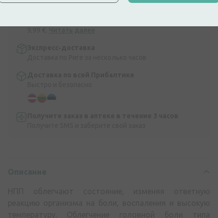
Быстрая бесплатная доставка
Бесплатная доставка по Латвии при покупке свыше
9,99 €.
Читать далее
Экспресс-доставка
Доставка по Риге за несколько часов
Доставка по всей Прибалтике
Быстро и безопасно
Получите заказ в аптеке в течение 3 часов
Получите SMS и заберите свой заказ
Описание
НПП облегчают состояние, изменяя ответную
реакцию организма на боли, воспаления и высокую
температуру. Облегчение головной боли типа