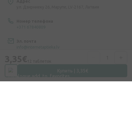
Адрес
ул. Дзирниеку 26, Марупе, LV-2167, Латвия
Номер телефона
+371 67840809
Эл. почта
info@internetaptieka.lv
3,35€
Рабочее время
12 таблеток
Будни: с 8:30 до 17:00
Купить | 3,35€
Покупки
Доставка
Оплата