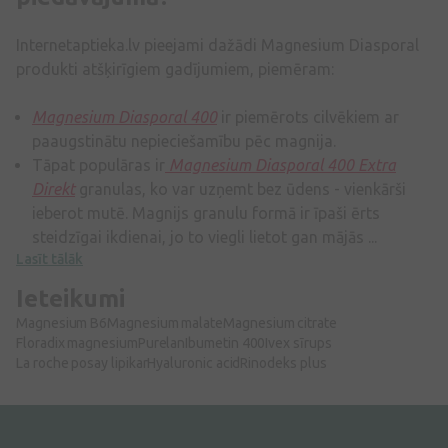
Internetaptieka.lv pieejami dažādi Magnesium Diasporal
produkti atšķirīgiem gadījumiem, piemēram:
Magnesium Diasporal 400
ir piemērots cilvēkiem ar
paaugstinātu nepieciešamību pēc magnija.
Tāpat populāras ir
Magnesium Diasporal 400 Extra
Direkt
granulas, ko var uzņemt bez ūdens - vienkārši
ieberot mutē. Magnijs granulu formā ir īpaši ērts
steidzīgai ikdienai, jo to viegli lietot gan mājās ...
Lasīt tālāk
Ieteikumi
Magnesium B6
Magnesium malate
Magnesium citrate
Floradix magnesium
Purelan
Ibumetin 400
Ivex sīrups
La roche posay lipikar
Hyaluronic acid
Rinodeks plus