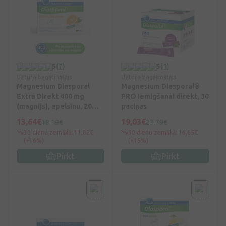
5
(7)
5
(1)
Uztura bagātinātājs
Uztura bagātinātājs
Magnesium Diasporal
Magnesium Diasporal®
Extra Direkt 400 mg
PRO Iemigšanai direkt, 30
(magnijs), apelsīnu, 20
paciņas
paciņas
13,64€
19,03€
18,19€
23,79€
30 dienu zemākā: 11,82€
30 dienu zemākā: 16,65€
(+16%)
(+15%)
Pirkt
Pirkt