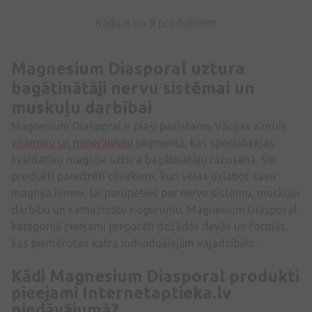
Rāda 9 no
9
produktiem
Magnesium Diasporal uztura
bagātinātāji nervu sistēmai un
muskuļu darbībai
Magnesium Diasporal ir plaši pazīstams Vācijas zīmols
vitamīnu un minerālvielu
segmentā, kas specializējas
kvalitatīvu magnija uztura bagātinātāju ražošanā. Šie
produkti paredzēti cilvēkiem, kuri vēlas uzlabot savu
magnija līmeni, lai parūpēties par nervu sistēmu, muskuļu
darbību un samazinātu nogurumu. Magnesium Diasporal
kategorijā pieejami preparāti dažādās devās un formās,
kas piemērotas katra individuālajām vajadzībām.
Kādi Magnesium Diasporal produkti
pieejami Internetaptieka.lv
piedāvājumā?