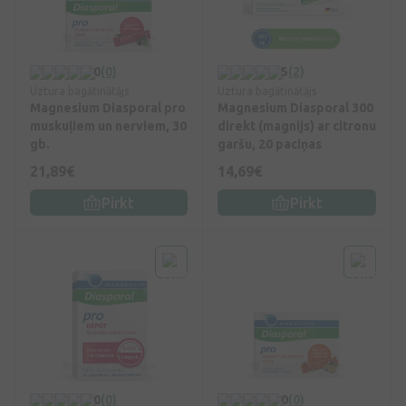
0
(0)
5
(2)
Uztura bagātinātājs
Uztura bagātinātājs
Magnesium Diasporal pro
Magnesium Diasporal 300
muskuļiem un nerviem, 30
direkt (magnijs) ar citronu
gb.
garšu, 20 paciņas
21,89€
14,69€
Pirkt
Pirkt
0
(0)
0
(0)