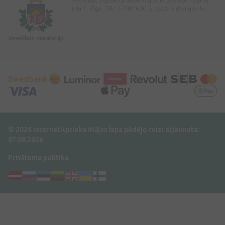
Veselības inspekcija www.vi.gov.lv. Adrese: Klijānu
iela 7, Rīga. Tālr: 67081600. E-pasts:
vi@vi.gov.lv
© 2026 InternetAptieka
Mājas lapa pēdējo reizi atjaunota:
07.08.2026
Privātuma politika