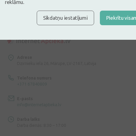
reklāmu.
Es piekrītu
privātuma politikai
Sīkdatņu iestatījumi
Piekrītu visa
Adrese
Dzirnieku iela 26, Mārupe, LV-2167, Latvija
Telefona numurs
+371 67840809
E-pasts
info@internetaptieka.lv
Darba laiks
Darba dienās: 8:30 – 17:00