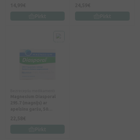
paciņas
14,99€
24,59€
Pirkt
Pirkt
Bezrecepšu medikamenti
Magnesium Diasporal
295.7 (magnijs) ar
apelsīnu garšu, 50
paciņas
22,58€
Pirkt