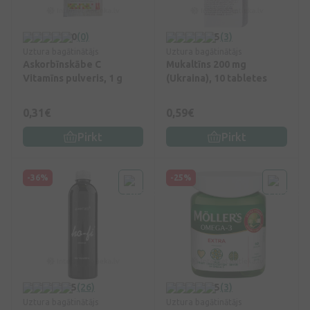
0
(0)
5
(3)
Uztura bagātinātājs
Uztura bagātinātājs
Askorbīnskābe C
Mukaltīns 200 mg
Vitamīns pulveris, 1 g
(Ukraina), 10 tabletes
0,31€
0,59€
Pirkt
Pirkt
-36%
-25%
5
(26)
5
(3)
Uztura bagātinātājs
Uztura bagātinātājs