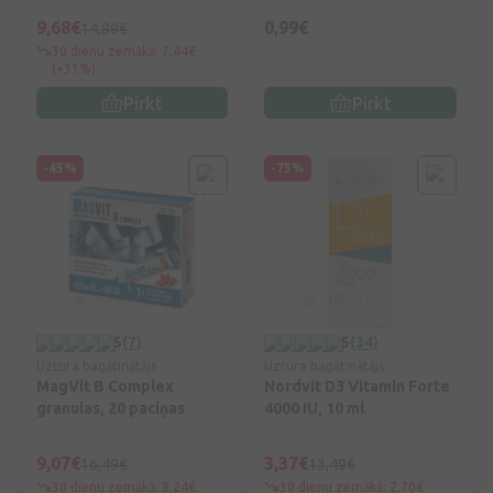
9,68€
0,99€
14,89€
30 dienu zemākā: 7,44€
(+31%)
Pirkt
Pirkt
-45%
-75%
5
(7)
5
(34)
Uztura bagātinātājs
Uztura bagātinātājs
MagVit B Complex
Nordvit D3 Vitamin Forte
granulas, 20 paciņas
4000 IU, 10 ml
9,07€
3,37€
16,49€
13,49€
30 dienu zemākā: 8,24€
30 dienu zemākā: 2,70€