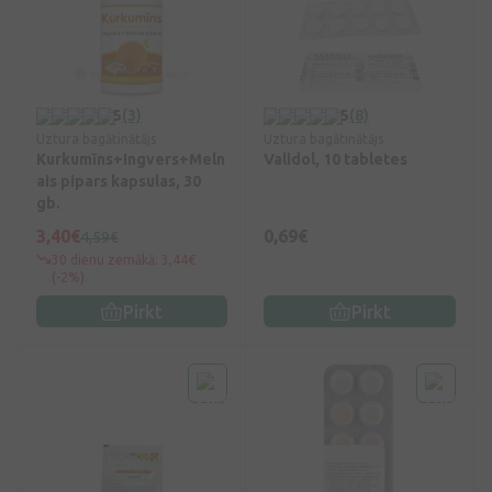
5
(3)
5
(8)
Uztura bagātinātājs
Uztura bagātinātājs
Kurkumīns+Ingvers+Meln
Validol, 10 tabletes
ais pipars kapsulas, 30
gb.
3,40€
0,69€
4,59€
30 dienu zemākā: 3,44€
(-2%)
Pirkt
Pirkt