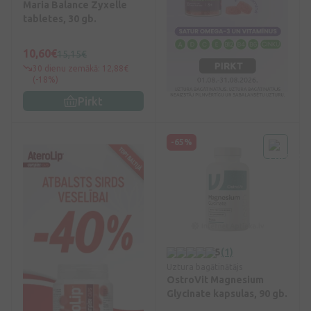
Maria Balance Zyxelle
tabletes, 30 gb.
10,60€
15,15€
30 dienu zemākā: 12,88€
(-18%)
Pirkt
-65%
5
(1)
Uztura bagātinātājs
OstroVit Magnesium
Glycinate kapsulas, 90 gb.