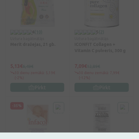
4
(10)
5
(2)
Uztura bagātinātājs
Uztura bagātinātājs
Merit dražejas, 21 gb.
ICONFIT Collagen +
Vitamin C pulveris, 300 g
5,13€
7,09€
6,49€
12,89€
30 dienu zemākā: 5,19€
30 dienu zemākā: 7,99€
(-2%)
(-12%)
Pirkt
Pirkt
-35%