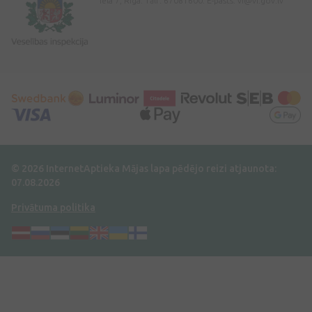
iela 7, Rīga. Tālr: 67081600. E-pasts:
vi@vi.gov.lv
© 2026 InternetAptieka
Mājas lapa pēdējo reizi atjaunota:
07.08.2026
Privātuma politika