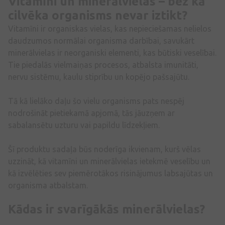
Vitamīni un minerālvielas – bez kā
cilvēka organisms nevar iztikt?
Vitamīni ir organiskas vielas, kas nepieciešamas nelielos
daudzumos normālai organisma darbībai, savukārt
minerālvielas ir neorganiski elementi, kas būtiski veselībai.
Tie piedalās vielmaiņas procesos, atbalsta imunitāti,
nervu sistēmu, kaulu stiprību un kopējo pašsajūtu.
Tā kā lielāko daļu šo vielu organisms pats nespēj
nodrošināt pietiekamā apjomā, tās jāuzņem ar
sabalansētu uzturu vai papildu līdzekļiem.
Šī produktu sadaļa būs noderīga ikvienam, kurš vēlas
uzzināt, kā vitamīni un minerālvielas ietekmē veselību un
kā izvēlēties sev piemērotākos risinājumus labsajūtas un
organisma atbalstam.
Kādas ir svarīgākās minerālvielas?