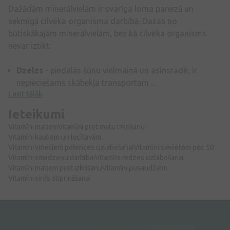
Dažādām minerālvielām ir svarīga loma pareizā un
sekmīgā cilvēka organisma darbībā. Dažas no
būtiskākajām minerālvielām, bez kā cilvēka organisms
nevar iztikt:
Dzelzs
- piedalās šūnu vielmaiņā un asinsradē, ir
nepieciešams skābekļa transportam ...
Lasīt tālāk
Ieteikumi
Vitamīni matiem
Vitamīni pret matu izkrišanu
Vitamīni kauliem un locītavām
Vitamīni vīriešiem potences uzlabošanai
Vitamīni sievietēm pēc 50
Vitamīni smadzeņu darbībai
Vitamīni redzes uzlabošanai
Vitamīni matiem pret izkrišanu
Vitamīni pusaudžiem
Vitamīni sirds stiprināšanai