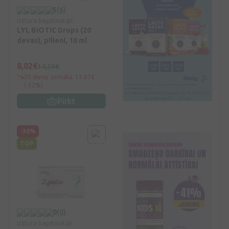
5
(6)
Uztura bagātinātājs
LYL BIOTIC Drops (20
devas), pilieni, 10 ml
8,02€
14,59€
30 dienu zemākā: 11,67€
(-32%)
Pirkt
-30%
TOP
0
(0)
Uztura bagātinātājs