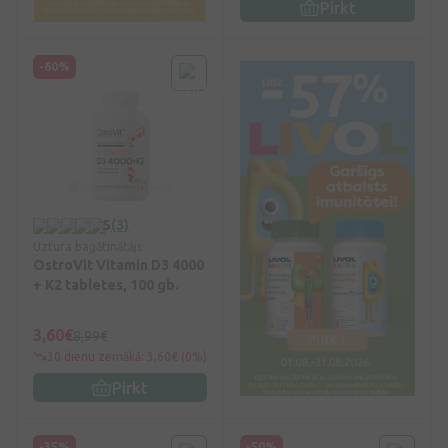
Pirkt
-60%
5
(3)
Uztura bagātinātājs
OstroVit Vitamin D3 4000
+ K2 tabletes, 100 gb.
3,60€
8,99€
30 dienu zemākā: 3,60€ (0%)
Pirkt
-35%
-50%