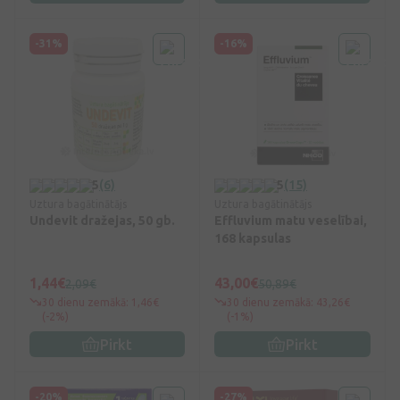
-31%
-16%
5
(6)
5
(15)
Uztura bagātinātājs
Uztura bagātinātājs
Undevit dražejas, 50 gb.
Effluvium matu veselībai,
168 kapsulas
1,44€
43,00€
2,09€
50,89€
30 dienu zemākā: 1,46€
30 dienu zemākā: 43,26€
(-2%)
(-1%)
Pirkt
Pirkt
-20%
-27%