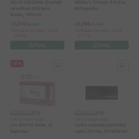
HO-FI ORIGINAL Everlab
Möller’s Omega-3 Extra,
veselības dzēriens
60 kapsulas
Biolat, 1000 ml
17,21€
20,39€
26,89€
27,19€
30 dienu zemākā: 10,76€
30 dienu zemākā: 11,96€
(+60%)
(+71%)
Pirkt
Pirkt
-35%
5
(5)
5
(8)
Uztura bagātinātājs
Uztura bagātinātājs
LYL BIOTIC intim, 15
Carbo activatis (aktivētā
kapsulas
ogle) 250 mg, 50 tabletes