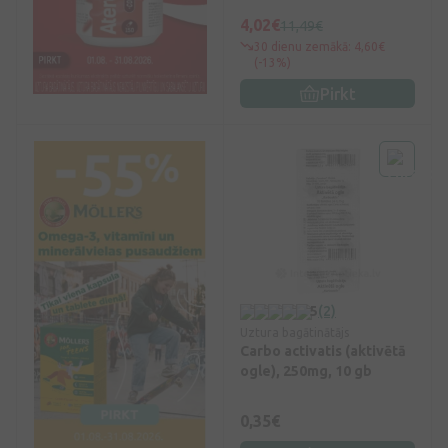
4,02€
11,49€
30 dienu zemākā: 4,60€
(-13%)
Pirkt
5
(2)
Uztura bagātinātājs
Carbo activatis (aktivētā
ogle), 250mg, 10 gb
0,35€