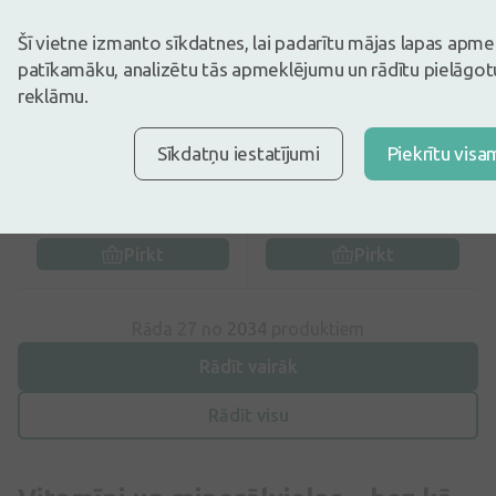
Šī vietne izmanto sīkdatnes, lai padarītu mājas lapas apm
5
(2)
0
(0)
patīkamāku, analizētu tās apmeklējumu un rādītu pielāgotu
Uztura bagātinātājs
reklāmu.
Infacol suspensija
Carbo activatis (Aktivētā
iekšķīgai lietošanai, 50 ml
ogle) 270 mg, 10 tabletes
Sīkdatņu iestatījumi
Piekrītu visa
4,48€
0,39€
6,89€
30 dienu zemākā: 4,46€
(+1%)
Pirkt
Pirkt
Rāda 27 no
2034
produktiem
Rādīt vairāk
Rādīt visu