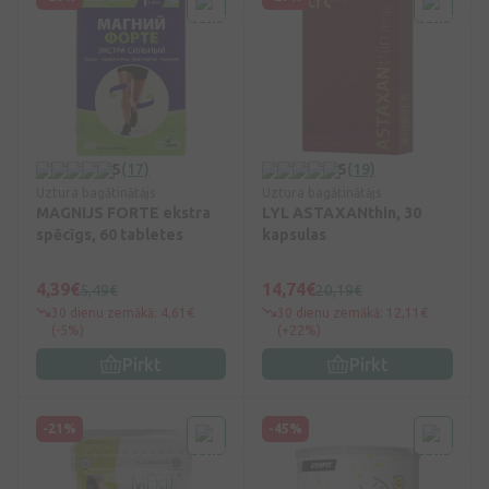
5
(17)
5
(19)
Uztura bagātinātājs
Uztura bagātinātājs
MAGNIJS FORTE ekstra
LYL ASTAXANthin, 30
spēcīgs, 60 tabletes
kapsulas
4,39€
14,74€
5,49€
20,19€
30 dienu zemākā: 4,61€
30 dienu zemākā: 12,11€
(-5%)
(+22%)
Pirkt
Pirkt
-21%
-45%