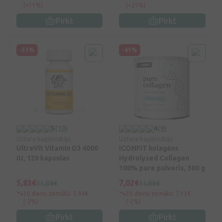
(+11%)
(+25%)
Pirkt
Pirkt
-51%
-41%
5
(10)
4
(9)
Uztura bagātinātājs
Uztura bagātinātājs
UltraVit Vitamin D3 4000
ICONFIT kolagēns
IU, 120 kapsulas
Hydrolysed Collagen
100% pure pulveris, 300 g
5,83€
7,02€
11,89€
11,89€
30 dienu zemākā: 5,94€
30 dienu zemākā: 7,13€
(-2%)
(-2%)
Pirkt
Pirkt