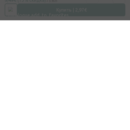
3,49€
(15% скидка)
75 мл
Купить | 2,97€
Покупки
Доставка
Оплата
Вопросы и ответы
Подарочные карты
Бренды
ЗАКАЗ ЛЕКАРСТВ
Компания
Kачество