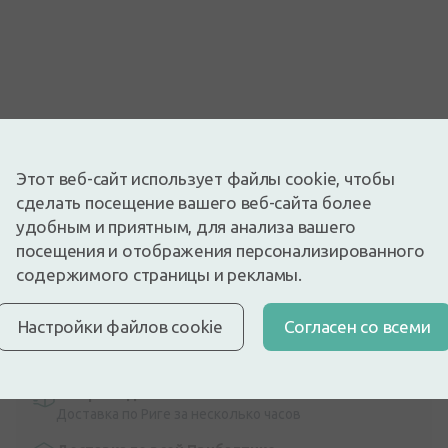
Изображение носит иллюстративный характер
Этот веб-сайт использует файлы cookie, чтобы
2,97€
3,49€
(15% скидка)
сделать посещение вашего веб-сайта более
Лучшая за 30 дней: 3,49€ (-15%)
удобным и приятным, для анализа вашего
Доступный
Осталось немного
посещения и отображения персонализированного
Мазь для суставов.
содержимого страницы и рекламы.
Описание
Быстрая бесплатная доставка
Настройки файлов cookie
Cогласен со всеми
Бесплатная доставка по Латвии при покупке свыше
9,99 €.
Читать далее
Экспресс-доставка
Доставка по Риге за несколько часов