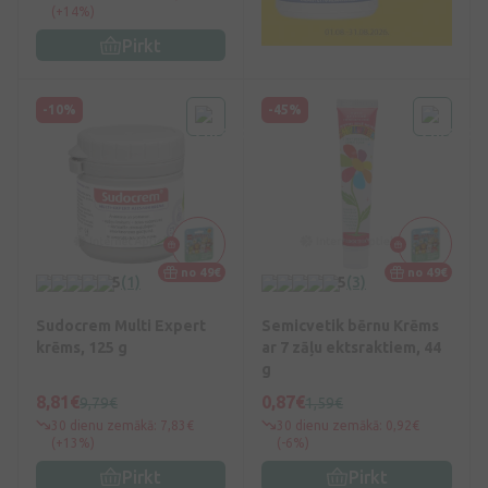
(+14%)
Pirkt
-10%
-45%
no 49€
no 49€
5
(1)
5
(3)
Sudocrem Multi Expert
Semicvetik bērnu Krēms
krēms, 125 g
ar 7 zāļu ektsraktiem, 44
g
8,81€
0,87€
9,79€
1,59€
30 dienu zemākā: 7,83€
30 dienu zemākā: 0,92€
(+13%)
(-6%)
Pirkt
Pirkt