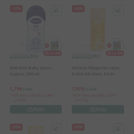
-15%
-30%
no 49€
no 49€
0
(0)
0
(0)
Bubchen Baby piens-
Weleda Kliņģerīšu sejas
losjons, 200 ml
krēms bērniem, 50 ml
3,79€
7,97€
4,46€
11,39€
30 dienu zemākā: 4,46€
30 dienu zemākā: 6,83€
(-16%)
(+17%)
Pirkt
Pirkt
-30%
-20%