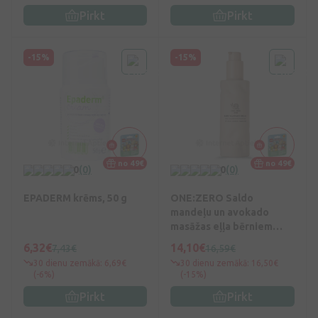
Pirkt
Pirkt
-15%
-15%
no 49€
no 49€
0
(0)
0
(0)
EPADERM krēms, 50 g
ONE:ZERO Saldo
mandeļu un avokado
masāžas eļļa bērniem
(0+), 180 ml
6,32€
14,10€
7,43€
16,59€
30 dienu zemākā: 6,69€
30 dienu zemākā: 16,50€
(-6%)
(-15%)
Pirkt
Pirkt