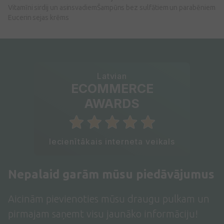
Vitamīni sirdij un asinsvadiem
Šampūns bez sulfātiem un parabēniem
Eucerin sejas krēms
Latvian
ECOMMERCE
AWARDS
Iecienītākais interneta veikals
Nepalaid garām mūsu piedāvājumus
Aicinām pievienoties mūsu draugu pulkam un
pirmajam saņemt visu jaunāko informāciju!