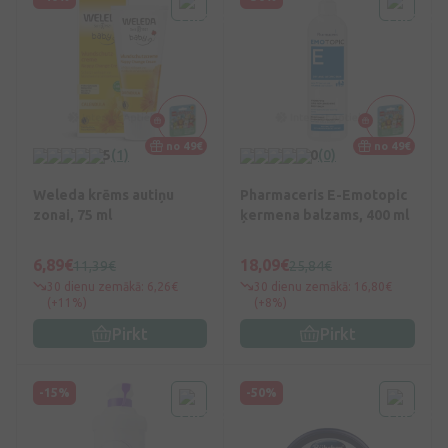
no 49€
no 49€
5
(1)
0
(0)
Weleda krēms autiņu
Pharmaceris E-Emotopic
zonai, 75 ml
ķermena balzams, 400 ml
6,89€
18,09€
11,39€
25,84€
30 dienu zemākā: 6,26€
30 dienu zemākā: 16,80€
(+11%)
(+8%)
Pirkt
Pirkt
-15%
-50%