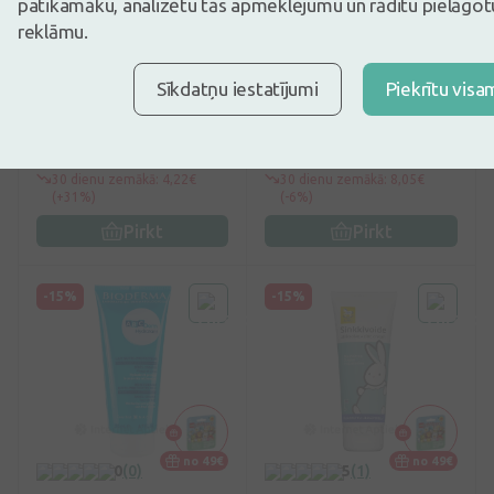
patīkamāku, analizētu tās apmeklējumu un rādītu pielāgotu
no 49€
no 49€
reklāmu.
0
(0)
0
(0)
Bubchen Eļļa zīdaiņiem,
EPADERM ziede, 125 g
Sīkdatņu iestatījumi
Piekrītu visa
200 ml
5,52€
7,61€
6,49€
8,95€
30 dienu zemākā: 4,22€
30 dienu zemākā: 8,05€
(+31%)
(-6%)
Pirkt
Pirkt
-15%
-15%
no 49€
no 49€
0
(0)
5
(1)