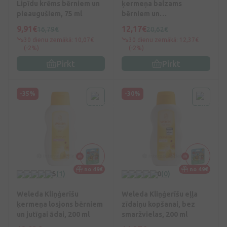
Lipīdu krēms bērniem un
ķermeņa balzams
pieaugušiem, 75 ml
bērniem un
pieaugušajiem, 190 ml
9,91€
12,17€
16,79€
20,62€
30 dienu zemākā: 10,07€
30 dienu zemākā: 12,37€
(-2%)
(-2%)
Pirkt
Pirkt
-35%
-30%
no 49€
no 49€
5
(1)
0
(0)
Weleda Kliņģerīšu
Weleda Kliņģerīšu eļļa
ķermeņa losjons bērniem
zīdaiņu kopšanai, bez
un jutīgai ādai, 200 ml
smaržvielas, 200 ml