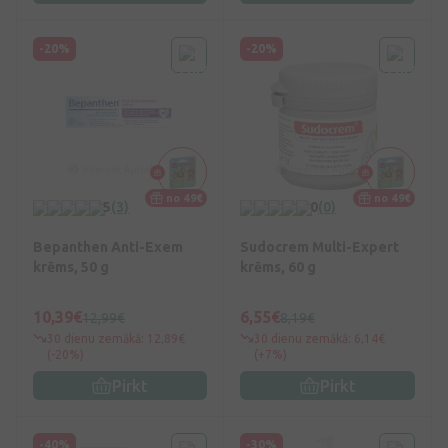
-20%
-20%
no 49€
no 49€
5
(3)
0
(0)
Bepanthen Anti-Exem
Sudocrem Multi-Expert
krēms, 50 g
krēms, 60 g
10,39€
6,55€
12,99€
8,19€
30 dienu zemākā: 12,89€
30 dienu zemākā: 6,14€
(-20%)
(+7%)
Pirkt
Pirkt
-40%
-30%