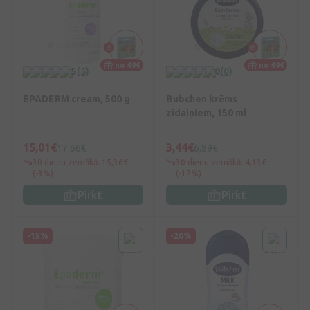
no 49€
no 49€
5
(5)
0
(0)
EPADERM cream, 500 g
Bubchen krēms
zīdaiņiem, 150 ml
15,01€
3,44€
17,66€
6,89€
30 dienu zemākā: 15,36€
30 dienu zemākā: 4,13€
(-3%)
(-17%)
Pirkt
Pirkt
-15%
-20%