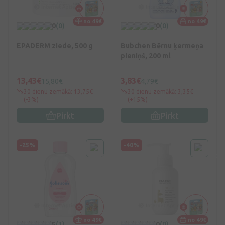
no 49€
no 49€
0
(0)
0
(0)
EPADERM ziede, 500 g
Bubchen Bērnu ķermeņa
pieniņš, 200 ml
13,43€
3,83€
15,80€
4,79€
30 dienu zemākā: 13,75€
30 dienu zemākā: 3,35€
(-3%)
(+15%)
Pirkt
Pirkt
-25%
-40%
no 49€
no 49€
5
(1)
0
(0)