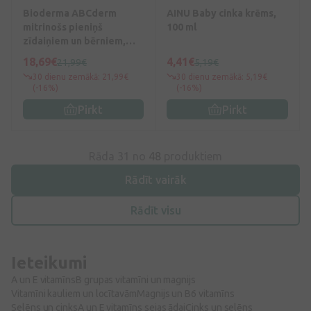
Bioderma ABCderm
AINU Baby cinka krēms,
mitrinošs pieniņš
100 ml
zīdaiņiem un bērniem,
200 ml
18,69€
4,41€
21,99€
5,19€
30 dienu zemākā: 21,99€
30 dienu zemākā: 5,19€
(-16%)
(-16%)
Pirkt
Pirkt
Rāda 31 no
48
produktiem
Rādīt vairāk
Rādīt visu
Ieteikumi
A un E vitamīns
B grupas vitamīni un magnijs
Vitamīni kauliem un locītavām
Magnijs un B6 vitamīns
Selēns un cinks
A un E vitamīns sejas ādai
Cinks un selēns