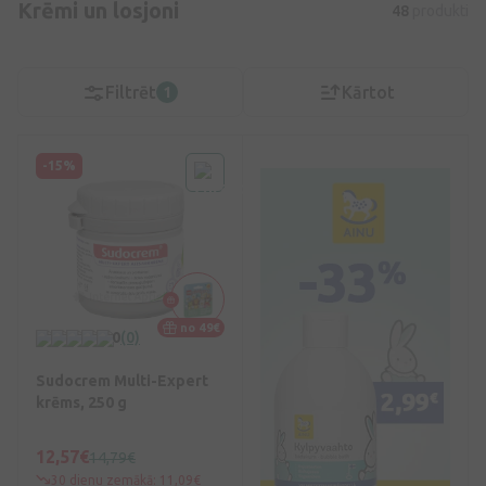
Krēmi un losjoni
48
produkti
Filtrēt
Kārtot
1
-15%
no 49€
0
(0)
Sudocrem Multi-Expert
krēms, 250 g
12,57€
14,79€
30 dienu zemākā: 11,09€