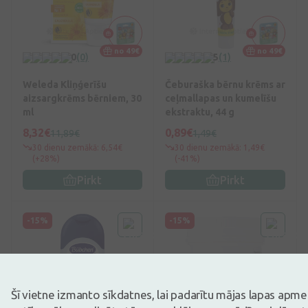
no 49€
no 49€
0
(0)
5
(1)
Weleda Kliņģerīšu
Čeburaška bērnu krēms ar
aizsargkrēms bērniem, 30
ceļmallapas un kumelīšu
ml
ekstraktu, 44 g
8,32€
0,89€
11,89€
1,49€
30 dienu zemākā: 6,54€
30 dienu zemākā: 1,49€
(+28%)
(-41%)
Pirkt
Pirkt
-15%
-15%
Šī vietne izmanto sīkdatnes, lai padarītu mājas lapas apm