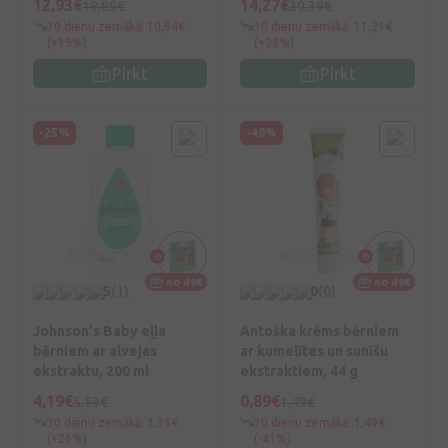
12,93€
14,27€
19,89€
20,39€
30 dienu zemākā: 10,94€
30 dienu zemākā: 11,21€
(+19%)
(+28%)
Pirkt
Pirkt
-25%
-40%
no 49€
no 49€
5
(1)
0
(0)
Johnson's Baby eļļa
Antoška krēms bērniem
bērniem ar alvejas
ar kumelītes un sunīšu
ekstraktu, 200 ml
ekstraktiem, 44 g
4,19€
0,89€
5,59€
1,49€
30 dienu zemākā: 3,35€
30 dienu zemākā: 1,49€
(+26%)
(-41%)