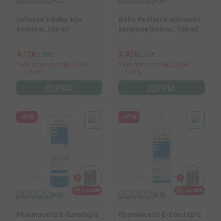
Johnson's Baby eļļa
Babē Pediatric mitrinošs
bērniem, 200 ml
ķermeņa losjons, 100 ml
4,12€
3,92€
5,49€
6,54€
30 dienu zemākā: 3,29€
30 dienu zemākā: 5,49€
(+26%)
(-29%)
Pirkt
Pirkt
-41%
-41%
no 49€
no 49€
0
(0)
0
(0)
Pharmaceris E-Emotopic
Pharmaceris E-Emotopic