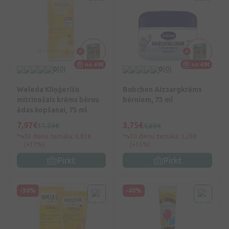
no 49€
no 49€
0
(0)
0
(0)
Weleda Kliņģerīšu
Bubchen Aizsargkrēms
mitrinošais krēms bērnu
bērniem, 75 ml
ādas kopšanai, 75 ml
7,97€
3,75€
11,39€
4,69€
30 dienu zemākā: 6,83€
30 dienu zemākā: 3,28€
(+17%)
(+15%)
Pirkt
Pirkt
-30%
-40%