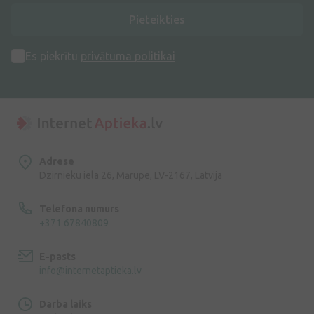
Pieteikties
Es piekrītu
privātuma politikai
Adrese
Dzirnieku iela 26, Mārupe, LV-2167, Latvija
Telefona numurs
+371 67840809
E-pasts
info@internetaptieka.lv
Darba laiks