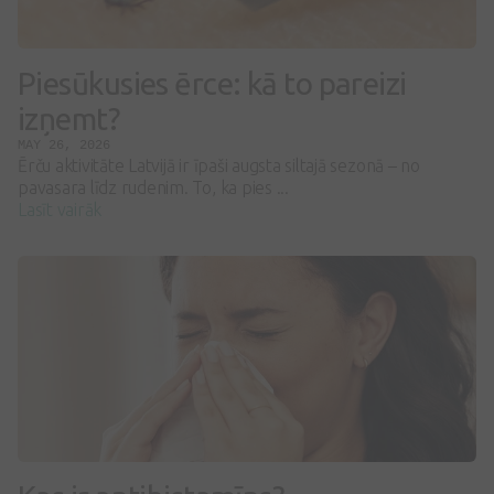
Piesūkusies ērce: kā to pareizi
izņemt?
MAY 26, 2026
Ērču aktivitāte Latvijā ir īpaši augsta siltajā sezonā – no
pavasara līdz rudenim. To, ka pies ...
Lasīt vairāk