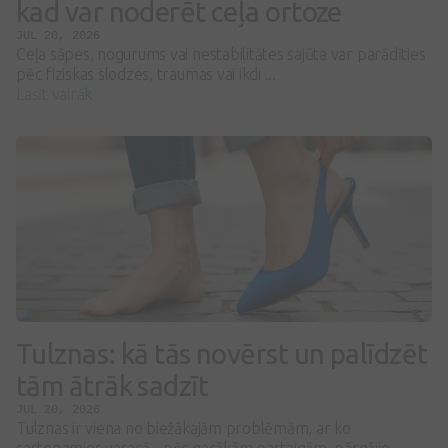
kad var noderēt ceļa ortoze
JUL 20, 2026
Ceļa sāpes, nogurums vai nestabilitātes sajūta var parādīties
pēc fiziskas slodzes, traumas vai ikdi ...
Lasīt vairāk
Tulznas: kā tās novērst un palīdzēt
tām ātrāk sadzīt
JUL 20, 2026
Tulznas ir viena no biežākajām problēmām, ar ko