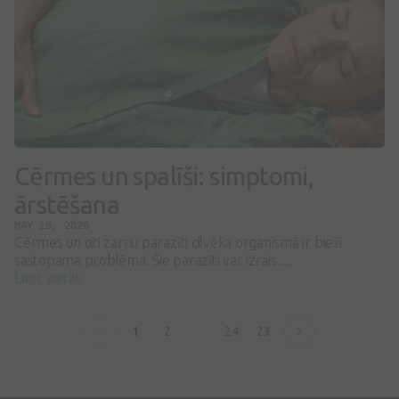
Cērmes un spalīši: simptomi,
ārstēšana
MAY 18, 2026
Cērmes un citi zarnu parazīti cilvēka organismā ir bieži
sastopama problēma. Šie parazīti var izrais ...
Lasīt vairāk
1
2
...
24
23