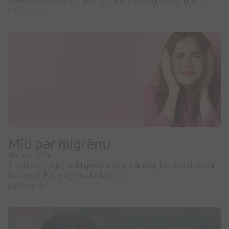
sastopamies vasarā - pēc garākām pastaigām, pārgājie ...
Lasīt vairāk
Mīti par migrēnu
JUL 01, 2026
6 mīti par migrēnu Migrēna ir nepatīkama, bet nav dzīvībai
bīstama? Pati migrēna kā tāda ...
Lasīt vairāk