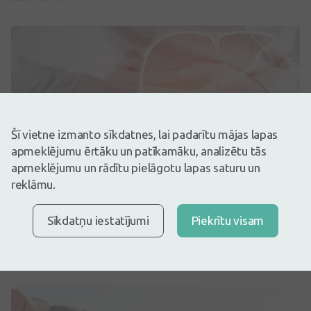
Šī vietne izmanto sīkdatnes, lai padarītu mājas lapas
apmeklējumu ērtāku un patīkamāku, analizētu tās
apmeklējumu un rādītu pielāgotu lapas saturu un
Aknu darbības traucējumu
reklāmu.
pazīmes: ko nevajadzētu ignorēt
JUN 10, 2026
Sīkdatņu iestatījumi
Piekrītu visam
Aknas ir viens no lielākajiem iekšējiem orgāniem, kam ir
būtiska loma vielmaiņā, organisma attīrīšan ...
Lasīt vairāk