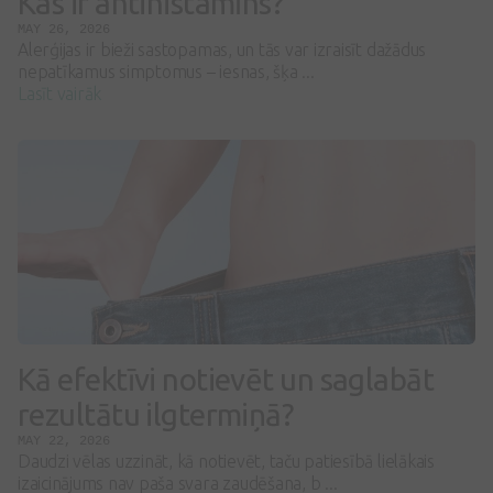
Kas ir antihistamīns?
MAY 26, 2026
Alerģijas ir bieži sastopamas, un tās var izraisīt dažādus
nepatīkamus simptomus – iesnas, šķa ...
Lasīt vairāk
Kā efektīvi notievēt un saglabāt
rezultātu ilgtermiņā?
MAY 22, 2026
Daudzi vēlas uzzināt, kā notievēt, taču patiesībā lielākais
izaicinājums nav paša svara zaudēšana, b ...