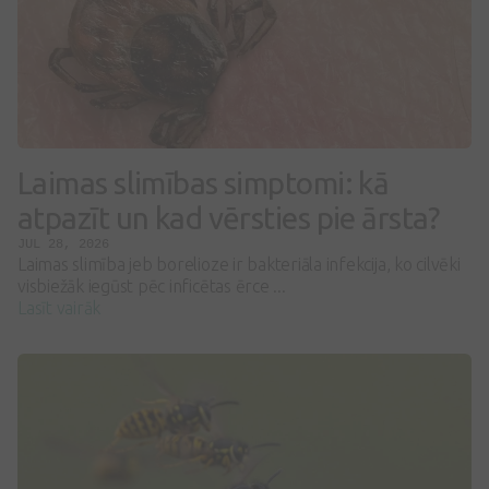
Laimas slimības simptomi: kā
atpazīt un kad vērsties pie ārsta?
JUL 28, 2026
Laimas slimība jeb borelioze ir bakteriāla infekcija, ko cilvēki
visbiežāk iegūst pēc inficētas ērce ...
Lasīt vairāk