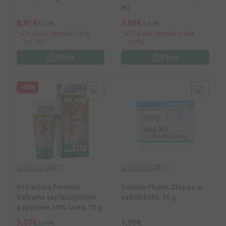
ml
8,81€
2,69€
9,79€
4,14€
30 dienu zemākā: 7,83€
30 dienu zemākā: 2,48€
(+13%)
(+9%)
Pirkt
Pirkt
-45%
5
(1)
5
(1)
911 active formula
Golden Pharm Ziepes ar
balzams saplaisājušiem
salicilskābi, 70 g
papēžiem 10% Urea, 70 g
3,07€
1,99€
5,59€