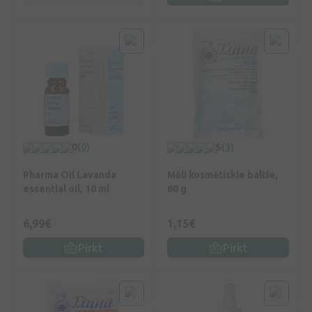
0
(0)
5
(3)
Pharma Oil Lavanda
Māli kosmētiskie baltie,
essential oil, 10 ml
60 g
6,99€
1,15€
Pirkt
Pirkt