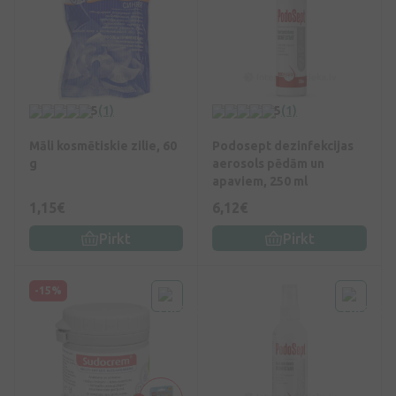
5
(1)
5
(1)
Māli kosmētiskie zilie, 60
Podosept dezinfekcijas
g
aerosols pēdām un
apaviem, 250 ml
1,15€
6,12€
Pirkt
Pirkt
-15%