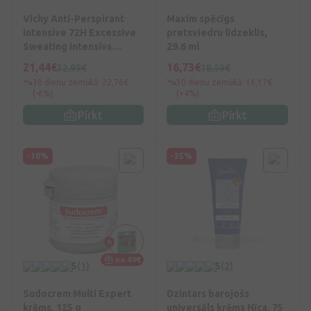
Vichy Anti-Perspirant
Maxim spēcīgs
Intensive 72H Excessive
pretsviedru līdzeklis,
Sweating intensīvs
29.6 ml
antiperspirants, 2x50 ml
21,44€
16,73€
32,99€
18,59€
30 dienu zemākā: 22,76€
30 dienu zemākā: 16,17€
(-6%)
(+4%)
Pirkt
Pirkt
-10%
-35%
no 49€
5
(1)
5
(2)
Sudocrem Multi Expert
Dzintars barojošs
krēms, 125 g
universāls krēms Nīca, 75