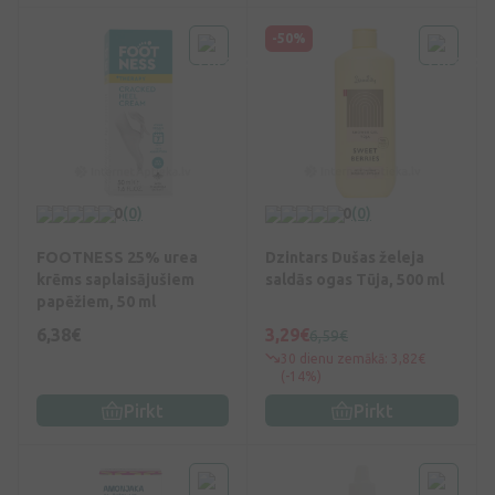
-50%
0
(0)
0
(0)
FOOTNESS 25% urea
Dzintars Dušas želeja
krēms saplaisājušiem
saldās ogas Tūja, 500 ml
papēžiem, 50 ml
6,38€
3,29€
6,59€
30 dienu zemākā: 3,82€
(-14%)
Pirkt
Pirkt