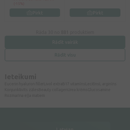
(-15%)
Pirkt
Pirkt
Rāda 30 no
881
produktiem
Rādīt vairāk
Rādīt visu
Ieteikumi
Eucerin hyaluron filler
Livol extra
B17 vitamīns
Lecitīns
L arginīns
Konjunktivīts zāles
Beauty collagen
Urea krēms
Glucosamine
Rozmarīna eļļa matiem
Latvian