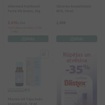
Altermed Panthenol
Glicerīns kosmētiskais
Forte 6% krēms, 30g
85%, 50 ml
3,47€
2,49€
5,99€
30 dienu zemākā: 3,59€
(-4%)
Pirkt
Pirkt
4
(3)
Pharma Oil Tējas koks
essential oil, 10 ml