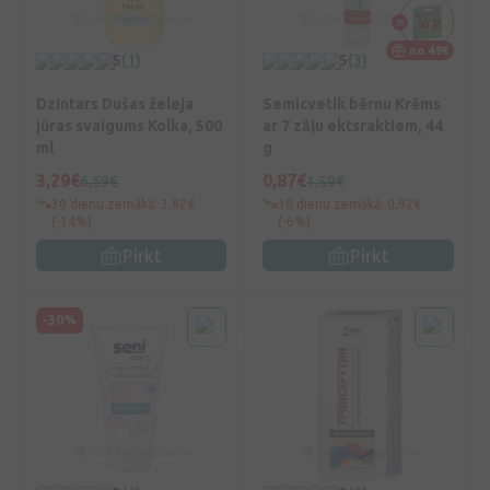
no 49€
5
(1)
5
(3)
Dzintars Dušas želeja
Semicvetik bērnu Krēms
jūras svaigums Kolka, 500
ar 7 zāļu ektsraktiem, 44
ml
g
3,29€
0,87€
6,59€
1,59€
30 dienu zemākā: 3,82€
30 dienu zemākā: 0,92€
(-14%)
(-6%)
Pirkt
Pirkt
-30%