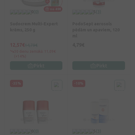
no 49€
0
(0)
5
(3)
Sudocrem Multi-Expert
PodoSept aerosols
krēms, 250 g
pēdām un apaviem, 120
ml
12,57€
4,79€
14,79€
30 dienu zemākā: 11,09€
(+14%)
Pirkt
Pirkt
-35%
-10%
0
(0)
5
(3)