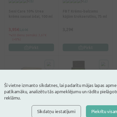
5
(6)
5
(2)
Seni Care 10% Urea
FBT Krēms-balzams
krēms sausai ādai, 100 ml
kājām trokserutīns, 75 ml
3,95€
3,29€
5,64€
30 dienu zemākā: 3,67€
(+8%)
Pirkt
Pirkt
Šī vietne izmanto sīkdatnes, lai padarītu mājas lapas apm
patīkamāku, analizētu tās apmeklējumu un rādītu pielāgotu
reklāmu.
0
(0)
0
(0)
Sīkdatņu iestatījumi
Piekrītu visa
Ēteriskā eļļa - Dižegle, 10
Santal Piparmētru