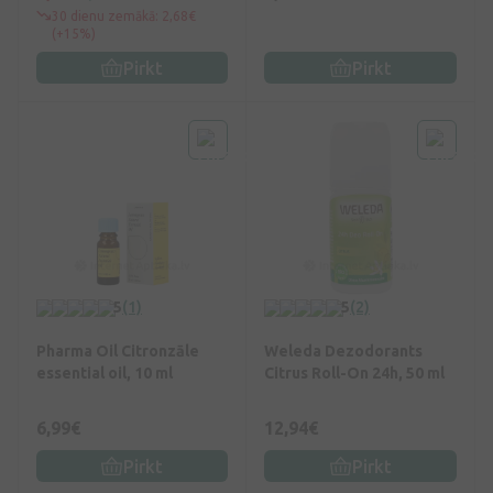
30 dienu zemākā: 2,68€
(+15%)
Pirkt
Pirkt
5
(1)
5
(2)
Pharma Oil Citronzāle
Weleda Dezodorants
essential oil, 10 ml
Citrus Roll-On 24h, 50 ml
6,99€
12,94€
Pirkt
Pirkt