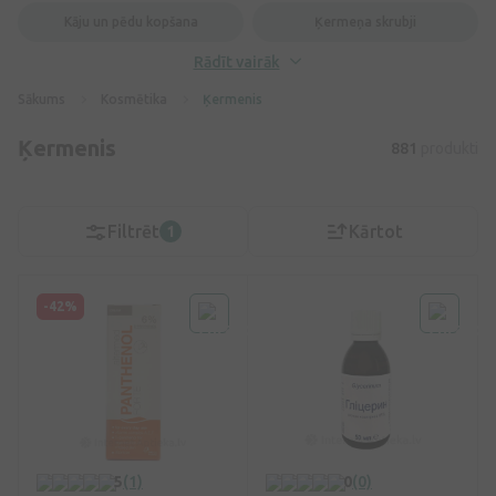
Kāju un pēdu kopšana
Ķermeņa skrubji
Rādīt vairāk
Sākums
Kosmētika
Ķermenis
Ķermenis
881
produkti
Filtrēt
Kārtot
1
-42%
5
(1)
0
(0)