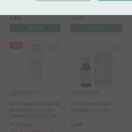
ml
ēteriskā eļļa, 10 ml
3,99€
3,18€
Pirkt
Pirkt
-40%
5
(1)
4
(1)
ISISPHARMA URELIA® 50
Pharma Oil Eikalipts
keratolītisks mitrinošs
essential oil, 10 ml
balzams (50% urea), 40
ml
11,12€
6,99€
18,54€
30 dienu zemākā: 12,98€