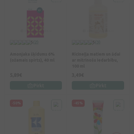
5
(2)
5
(3)
Amonjaka šķīdums 6%
Rīcineļļa matiem un ādai
(ožamais spirts), 40 ml
ar mitrinošu iedarbību,
100 ml
5,89€
3,49€
Pirkt
Pirkt
-50%
-45%