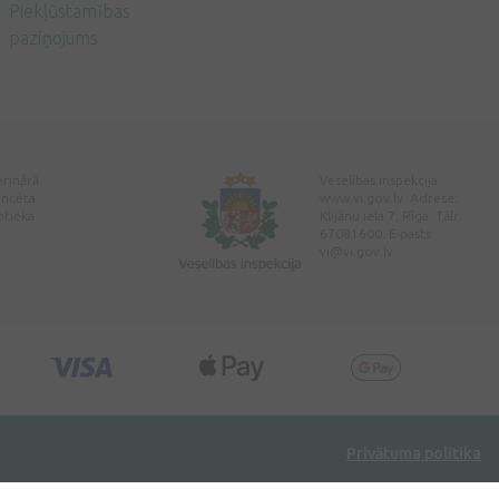
Piekļūstamības
paziņojums
erinārā
Veselības inspekcija
encēta
www.vi.gov.lv. Adrese:
ptieka
Klijānu iela 7, Rīga. Tālr:
67081600. E-pasts:
vi@vi.gov.lv
Privātuma politika