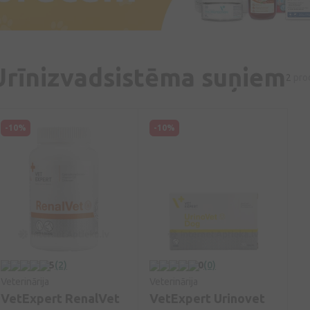
Urīnizvadsistēma suņiem
2
pro
-10%
-10%
5
(2)
0
(0)
Veterinārija
Veterinārija
VetExpert RenalVet
VetExpert Urinovet