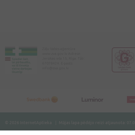
Zāļu Valsts aģentūra
www.zva.gov.lv Adrese:
Jersikas iela 15, Rīga. Tālr:
67078424. E-pasts:
info@zva.gov.lv
© 2026 InternetAptieka
Mājas lapa pēdējo reizi atjaunota: 07.