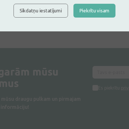
Sīkdatņu iestatījumi
Piekrītu visam
 garām mūsu
umus
Es piekrītu
priv
s mūsu draugu pulkam un pirmajam
informāciju!