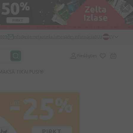
0809
info@internetaptieka.lv
Piegādes informācija
BUJ
LV
Pieslēgties
MAKSĀ TIKAI PUSI🎯