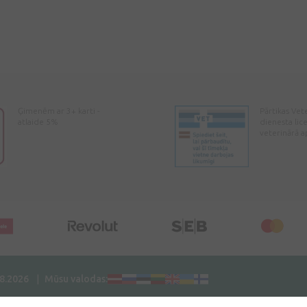
Ģimenēm ar 3+ karti -
Pārtikas Vet
atlaide 5%
dienesta lic
veterinārā a
08.2026
Mūsu valodas: