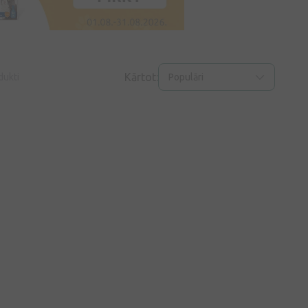
Kārtot:
dukti
Populāri