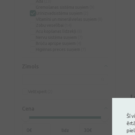
Āda
(23)
Gremošanas sistēma suņiem
(9)
Urīnizvadsistēma suņiem
(2)
Vitamīni un minerālvielas suņiem
(8)
Zobu veselībai
(14)
Acu kopšanas līdzekļi
(8)
Nervu sistēma suņiem
(7)
Brūču aprūpe suņiem
(4)
Higiēnas preces suņiem
(7)
Zīmols
VetExpert
(2)
I
Mo
Cena
Mu
Šī 
ērt
pie
līdz