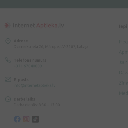
Iep
Adrese
Pie
Dzirnieku iela 26, Mārupe, LV-2167, Latvija
Apm
Telefona numurs
Jaut
+371 67840809
Dāv
E-pasts
Zīmo
info@internetaptieka.lv
Med
Darba laiks
Darba dienās: 8:30 – 17:00