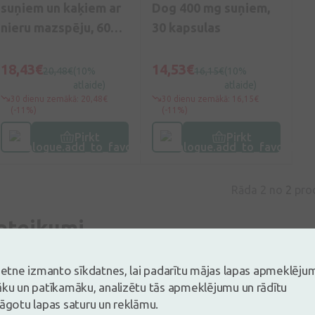
suņiem un kaķiem ar
Dog 400 mg suņiem,
nieru mazspēju, 60
30 kapsulas
kapsulas
18,43€
14,53€
20,48€
(10%
16,15€
(10%
atlaide)
atlaide)
30 dienu zemākā: 20,48€
30 dienu zemākā: 16,15€
(-11%)
(-11%)
Pirkt
Pirkt
Rāda 2 no
2
pro
eteikumi
llers zivtiņas
L arginīns
Doppelherz kollagen
Magne B6 ampulas
Elektrolīt
ltivitamīni sievietēm
Jordan zobu pasta
vietne izmanto sīkdatnes, lai padarītu mājas lapas apmeklēju
āku un patīkamāku, analizētu tās apmeklējumu un rādītu
lāgotu lapas saturu un reklāmu.