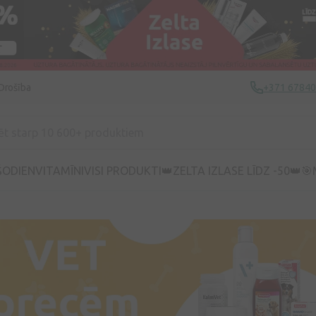
Drošība
+371 6784
ŠODIEN
VITAMĪNI
VISI PRODUKTI
👑ZELTA IZLASE LĪDZ -50👑
🎯