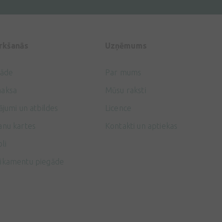
irkšanās
Uzņēmums
gāde
Par mums
aksa
Mūsu raksti
ājumi un atbildes
Licence
anu kartes
Kontakti un aptiekas
li
ikamentu piegāde