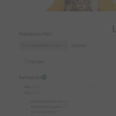
Pielietotie filtri
Urīnizvadsistēma suņiem
Nodzēst
Akcijas
Kategorija
1
Kaķi
(109)
Suņi
(146)
Pret blusām, ērcēm
(50)
Attārpošana suņiem
(3)
Ausis (suņiem)
(7)