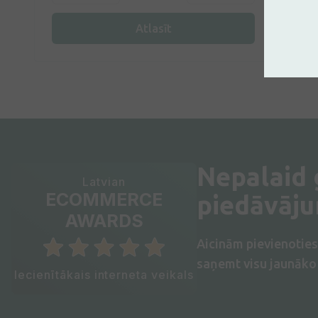
Atlasīt
Nepalaid
Latvian
ECOMMERCE
piedāvāj
AWARDS
Aicinām pievienotie
saņemt visu jaunāko 
Iecienītākais interneta veikals