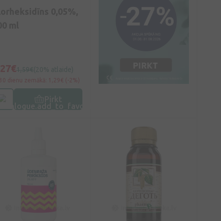
lorheksidīns 0,05%,
00 ml
,27€
1,59€
(20% atlaide)
30 dienu zemākā: 1,29€ (-2%)
Pirkt