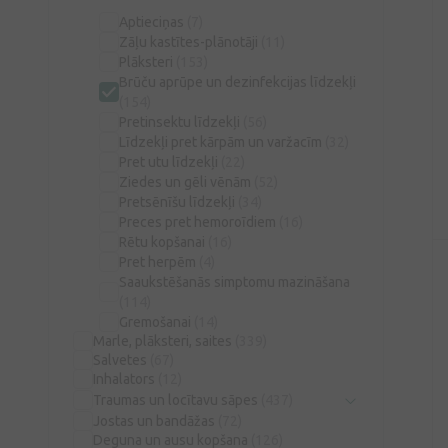
Aptieciņas
(7)
Zāļu kastītes-рlānotāji
(11)
Plāksteri
(153)
Brūču aprūpe un dezinfekcijas līdzekļi
(154)
Pretinsektu līdzekļi
(56)
Līdzekļi pret kārpām un varžacīm
(32)
Pret utu līdzekļi
(22)
Ziedes un gēli vēnām
(52)
Pretsēnīšu līdzekļi
(34)
Preces pret hemoroīdiem
(16)
Rētu kopšanai
(16)
Pret herpēm
(4)
Saaukstēšanās simptomu mazināšana
(114)
Gremošanai
(14)
Marle, plāksteri, saites
(339)
Salvetes
(67)
Inhalators
(12)
Traumas un locītavu sāpes
(437)
Jostas un bandāžas
(72)
Deguna un ausu kopšana
(126)