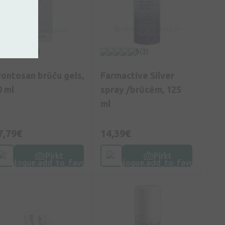
5
(2)
5
(3)
rontosan brūču gels,
Farmactive Silver
0 ml
spray /brūcēm, 125
ml
7,79€
14,39€
Pirkt
Pirkt