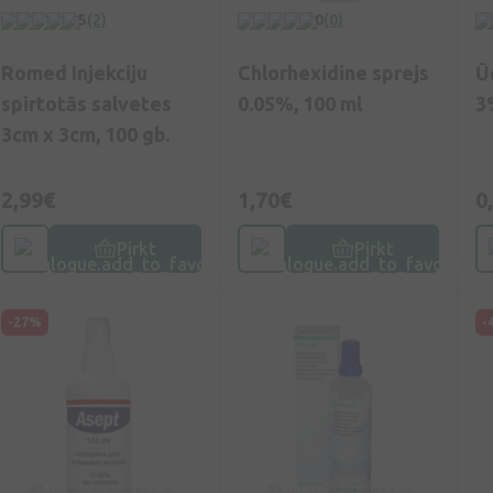
5
(2)
0
(0)
Romed Injekciju
Chlorhexidine sprejs
Ū
spirtotās salvetes
0.05%, 100 ml
3
3cm x 3cm, 100 gb.
2,99€
1,70€
0
Pirkt
Pirkt
-27%
-