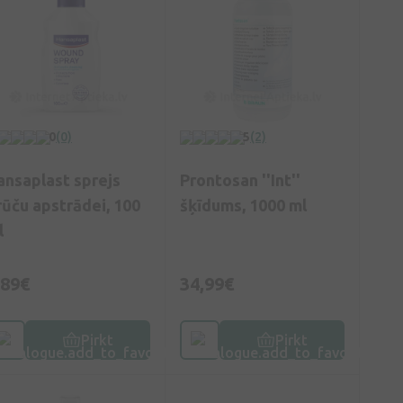
0
(0)
5
(2)
ansaplast sprejs
Prontosan ''Int''
rūču apstrādei, 100
šķīdums, 1000 ml
l
,89€
34,99€
Pirkt
Pirkt