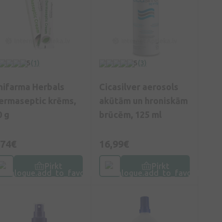
5
(1)
5
(3)
nifarma Herbals
Cicasilver aerosols
ermaseptic krēms,
akūtām un hroniskām
0 g
brūcēm, 125 ml
,74€
16,99€
Pirkt
Pirkt