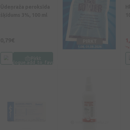
Ūdeņraža peroksīda
H
šķīdums 3%, 100 ml
1
0,79€
1
Pirkt