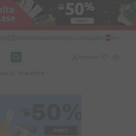
0809
info@internetaptieka.lv
Piegādes informācija
BUJ
LV
Pieslēgties
MAKSĀ TIKAI PUSI🎯