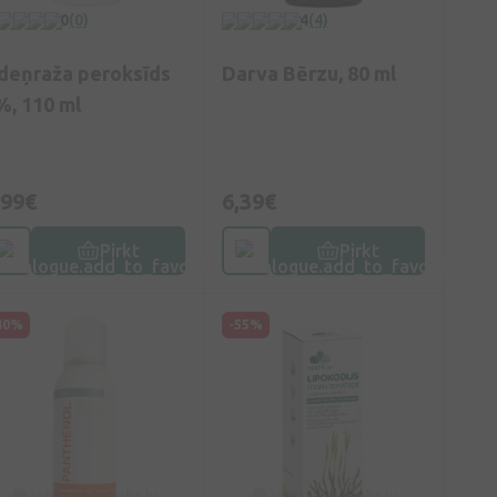
0
(0)
4
(4)
deņraža peroksīds
Darva Bērzu, 80 ml
%, 110 ml
,99€
6,39€
Pirkt
Pirkt
40%
-55%