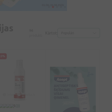
jas
96
Kārtot:
Populāri
produkti
20%
5
(3)