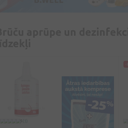
Brūču aprūpe un dezinfekci
īdzekļi
-
5
(1)