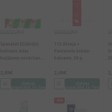
5
(2)
5
(2)
Spasatel (Glābējs)
112 Alveja +
U
balzams ādas
Pantenols krēms-
D
bojājumu novēršanai,
balzams, 50 g
2
30 g
2,89€
2,49€
2
Pirkt
Pirkt
-46%