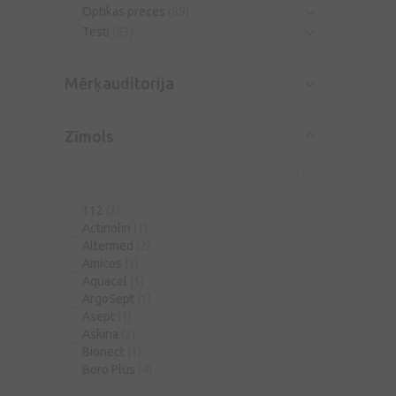
Optikas preces
(89)
Testi
(63)
Mērķauditorija
Zīmols
112
(2)
Actinolin
(1)
Altermed
(2)
Amicos
(3)
Aquacel
(1)
ArgoSept
(1)
Asept
(1)
Askina
(2)
Bionect
(1)
Boro Plus
(4)
CANNASEN
(1)