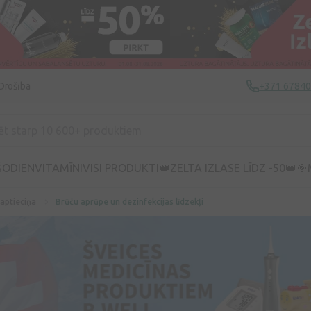
Drošība
+371 6784
ŠODIEN
VITAMĪNI
VISI PRODUKTI
👑ZELTA IZLASE LĪDZ -50👑
🎯
 aptieciņa
Brūču aprūpe un dezinfekcijas līdzekļi