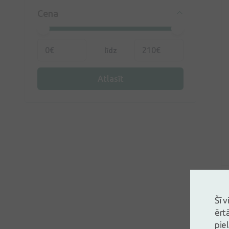
Cicasilver
(2)
Cena
Deiro
(15)
Dr. Muller
(1)
Dr.Leopolds
(5)
Farmactive
(1)
līdz
Granuflex
(2)
Hansaplast
(1)
Help4skin
(2)
Atlasīt
Jodogels
(1)
Kaigert
(1)
Lavigor
(1)
Medpro
(1)
Molnycke
(4)
Natēja
(1)
Octenident
(3)
Olko
(1)
Panthenol
(3)
Prontosan
(5)
RFF
(2)
Romed
(1)
Šī 
Schülke
(2)
ērt
Silesse
(1)
pie