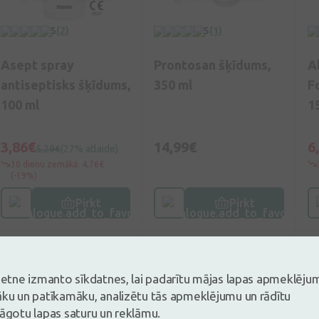
5
(2)
5
(1)
Asept spray
Prontosan šķīdums,
A
antiseptisks šķīdums,
350 ml
F
100 ml
1
3,86€
14,99€
6
5,29€
(27% atlaide)
30 dienu zemākā: 4,76€
(-19%)
Pirkt
Pirkt
vietne izmanto sīkdatnes, lai padarītu mājas lapas apmeklēju
āku un patīkamāku, analizētu tās apmeklējumu un rādītu
lāgotu lapas saturu un reklāmu.