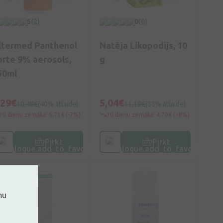
5
(2)
0
(0)
ltermed Panthenol
Natēja Likopodijs, 10
orte 9% aerosols,
g
50ml
,29€
5,04€
10,48€
(40% atlaide)
11,19€
(55% atlaide)
30 dienu zemākā: 6,71€ (-7%)
30 dienu zemākā: 4,70€ (+8%)
Pirkt
Pirkt
mu