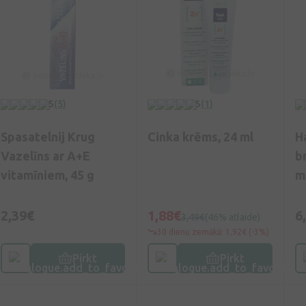
5
(5)
5
(1)
Spasatelnij Krug
Cinka krēms, 24 ml
H
Vazelīns ar A+E
b
vitamīniem, 45 g
m
2,39€
1,88€
6
3,49€
(46% atlaide)
30 dienu zemākā: 1,92€ (-3%)
Pirkt
Pirkt