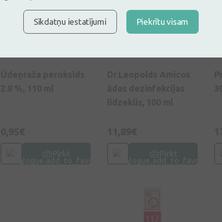
Sīkdatņu iestatījumi
Piekrītu visam
5
(4)
0
(0)
Ūdeņraža peroksīds
Dr.Leopolds Amicos
P
2.8 %, 110 ml
ādas dezinfekcijas
3
līdzeklis, 100 ml
0,95€
11,89€
1
Pirkt
Pirkt