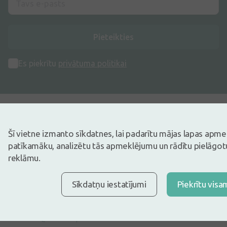
Pieteikties
Es piekrītu
privātuma politikai
Šī vietne izmanto sīkdatnes, lai padarītu mājas lapas apm
Adrese
patīkamāku, analizētu tās apmeklējumu un rādītu pielāgotu
Dzirnieku iela 26, Mārupe, LV-2167, Latvija
reklāmu.
Telefona numurs
Sīkdatņu iestatījumi
Piekrītu visa
+371 67840809
E-pasts
info@internetaptieka.lv