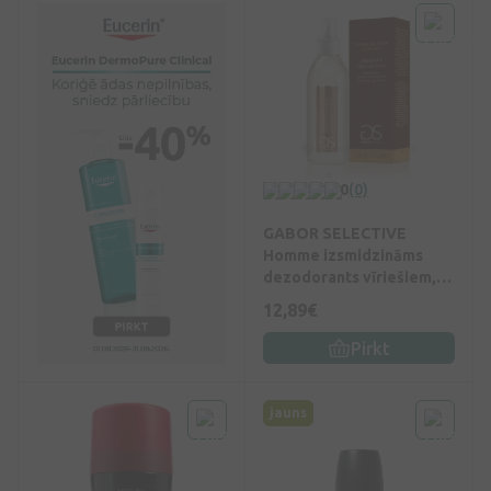
0
(0)
GABOR SELECTIVE
Homme izsmidzināms
dezodorants vīriešiem,
100 ml
12,89€
Pirkt
jauns