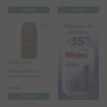
(-15%)
Pirkt
Pirkt
0
(0)
NUXE Men [BOOST]³
dezodorants, 50 ml
13,99€
Pirkt