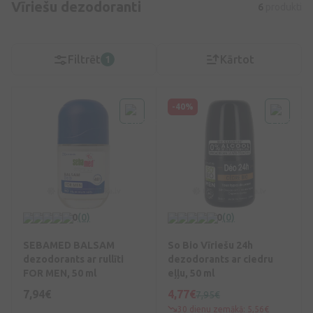
Vīriešu dezodoranti
6
produkti
Filtrēt
Kārtot
1
-40%
0
(0)
0
(0)
SEBAMED BALSAM
So Bio Vīriešu 24h
dezodorants ar rullīti
dezodorants ar ciedru
FOR MEN, 50 ml
eļļu, 50 ml
7,94€
4,77€
7,95€
30 dienu zemākā: 5,56€