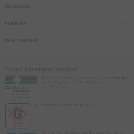
Uzņēmums
Kvalitāte
Mūsu partneri
Contact & Regulatory Agencies
Zāļu Valsts aģentūra www.zva.gov.lv Adrese: Jersikas
iela 15, Rīga. Tālr: 67078424. E-pasts:
info@zva.gov.lv
Ģimenēm ar 3+ karti - atlaide 5%
Pārtikas Veterinārā dienesta licencēta veterinārā