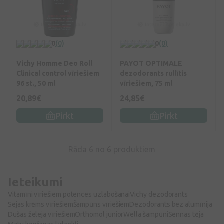
0
(0)
0
(0)
Vichy Homme Deo Roll
PAYOT OPTIMALE
Clinical control vīriešiem
dezodorants rullītis
96 st., 50 ml
vīriešiem, 75 ml
20,89€
24,85€
Pirkt
Pirkt
Rāda 6 no
6
produktiem
Ieteikumi
Vitamīni vīriešiem potences uzlabošanai
Vichy dezodorants
Sejas krēms vīriešiem
Šampūns vīriešiem
Dezodorants bez alumīnija
Dušas želeja vīriešiem
Orthomol junior
Wella šampūni
Sennas tēja