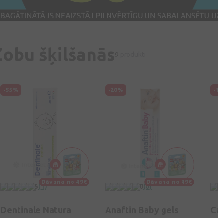
Zobu šķilšanās
9
produkti
-55%
-20%
-
Dāvana no 49€
Dāvana no 49€
5
(1)
0
(0)
Dentinale Natura
Anaftin Baby gels
C