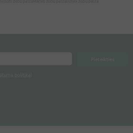
u
Woom zobu pasta
Marvis zobu pasta
Elmex zobu pasta
Pieteikties
ātuma politikai