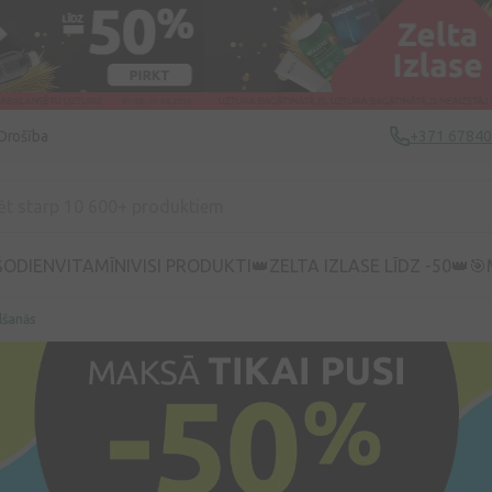
Drošība
+371 6784
ŠODIEN
VITAMĪNI
VISI PRODUKTI
👑ZELTA IZLASE LĪDZ -50👑
🎯
lšanās