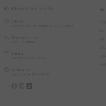
Iep
Adrese
Pie
Dzirnieku iela 26, Mārupe, LV-2167, Latvija
Apm
Telefona numurs
Jaut
+371 67840809
Dāv
E-pasts
Zīmo
info@internetaptieka.lv
Med
Darba laiks
Darba dienās: 8:30 – 17:00