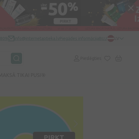
0809
info@internetaptieka.lv
Piegādes informācija
BUJ
LV
Pieslēgties
MAKSĀ TIKAI PUSI🎯