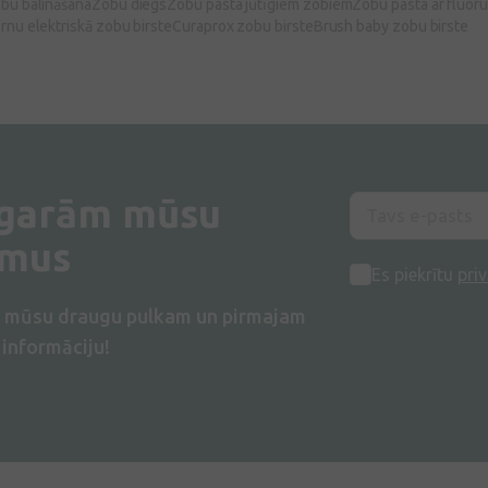
bu balināšana
Zobu diegs
Zobu pasta jūtīgiem zobiem
Zobu pasta ar fluor
rnu elektriskā zobu birste
Curaprox zobu birste
Brush baby zobu birste
 garām mūsu
umus
Es piekrītu
priv
s mūsu draugu pulkam un pirmajam
informāciju!