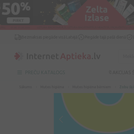
Bezmaksas piegāde visā Latvijā
Piegāde tajā pašā dienā
PREČU KATALOGS
🔖AKCIJAS 
Sākums
Mutes higiēna
Mutes higiēna bērniem
Zobu šķi