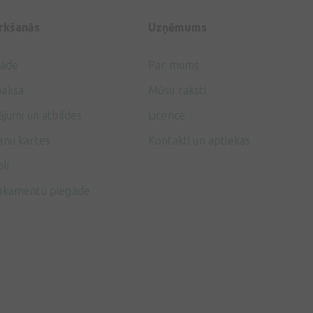
irkšanās
Uzņēmums
gāde
Par mums
aksa
Mūsu raksti
ājumi un atbildes
Licence
anu kartes
Kontakti un aptiekas
li
ikamentu piegāde