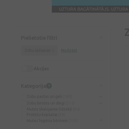
Pielietotie filtri
Zobu šķilšanās
Nodzēst
Akcijas
Kategorija
1
Zobu pastas un geli
(189)
Zobu birstes un diegi
(211)
Mutes skalojamie līdzekļi
(84)
Protēžu kopšanai
(28)
Mutes higiēna bērniem
(130)