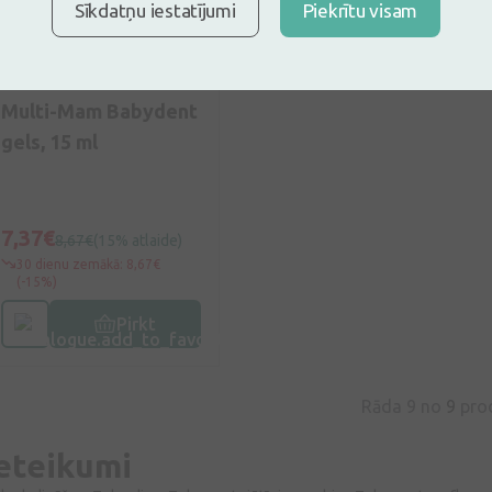
Sīkdatņu iestatījumi
Piekrītu visam
Dāvana no 49€
0
(0)
Multi-Mam Babydent
gels, 15 ml
7,37€
8,67€
(15% atlaide)
30 dienu zemākā: 8,67€
(-15%)
Pirkt
Rāda 9 no
9
pro
eteikumi