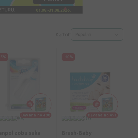
Kārtot:
Populāri
15%
-10%
Dāvana no 49€
Dāvana no 49€
0
(0)
5
(1)
anpol zobu suka
Brush-Baby