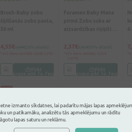
Brush-Baby zobu
Foramen Baby Mana
N
šķilšanās zobu pasta,
pirmā Zobu suka ar
k
50 ml
aizsardzības riņķīti –
6 
tārpiņš, 1 gb.
4,55€
2,37€
7
5,69€
(20% atlaide)
5,92€
(60% atlaide)
30 dienu zemākā: 4,64€ (-2%)
30 dienu zemākā: 5,92€
(-60%)
Pirkt
Pirkt
-15%
vietne izmanto sīkdatnes, lai padarītu mājas lapas apmeklēju
āku un patīkamāku, analizētu tās apmeklējumu un rādītu
lāgotu lapas saturu un reklāmu.