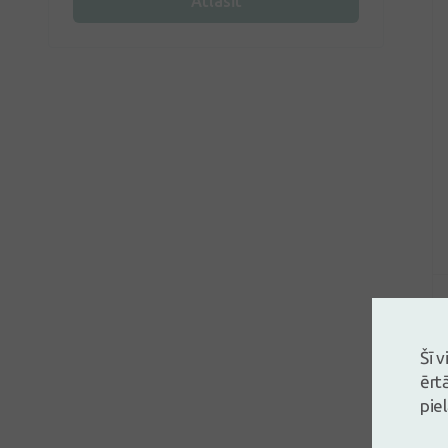
Atlasīt
Šī 
ērt
pie