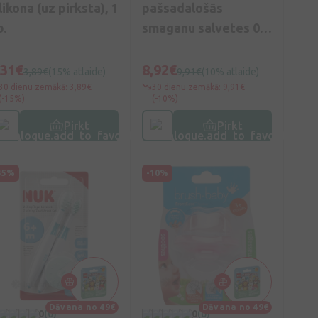
likona (uz pirksta), 1
pašsadalošās
b.
smaganu salvetes 0-
16M, 28 gb.
,31€
8,92€
3,89€
(15% atlaide)
9,91€
(10% atlaide)
30 dienu zemākā: 3,89€
30 dienu zemākā: 9,91€
(-15%)
(-10%)
Pirkt
Pirkt
35%
-10%
Dāvana no 49€
Dāvana no 49€
0
(0)
0
(0)