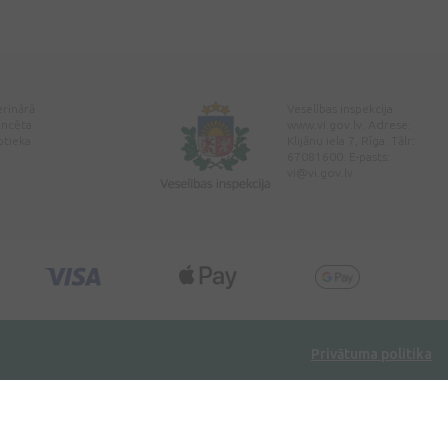
erinārā
Veselības inspekcija
encēta
www.vi.gov.lv. Adrese:
ptieka
Klijānu iela 7, Rīga. Tālr:
67081600. E-pasts:
vi@vi.gov.lv
Privātuma politika