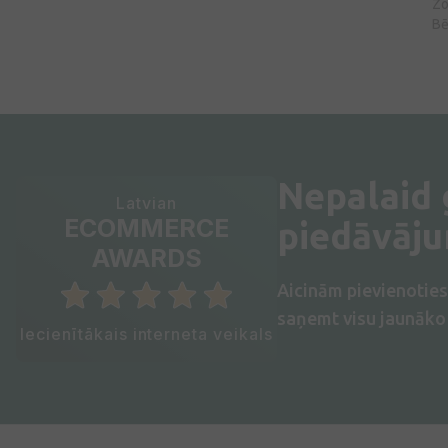
Zo
Bē
Nepalaid
Latvian
ECOMMERCE
piedāvāj
AWARDS
Aicinām pievienotie
saņemt visu jaunāko 
Iecienītākais interneta veikals