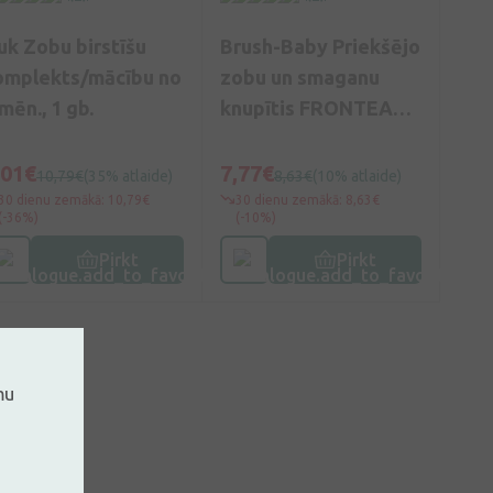
uk Zobu birstīšu
Brush-Baby Priekšējo
omplekts/mācību no
zobu un smaganu
mēn., 1 gb.
knupītis FRONTEASE
rozā, 1 gb.
,01€
7,77€
10,79€
(35% atlaide)
8,63€
(10% atlaide)
30 dienu zemākā: 10,79€
30 dienu zemākā: 8,63€
(-36%)
(-10%)
Pirkt
Pirkt
mu