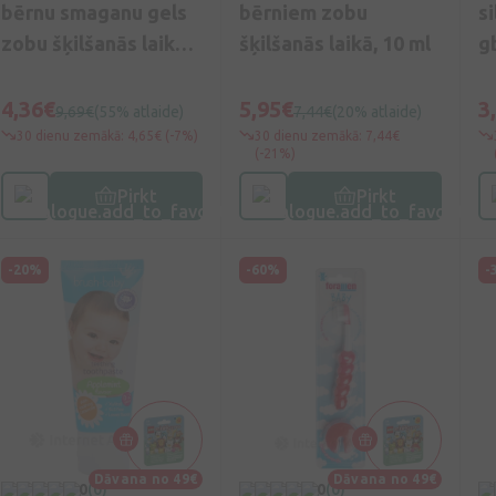
bērnu smaganu gels
bērniem zobu
si
zobu šķilšanās laikā,
šķilšanās laikā, 10 ml
g
20 ml
4,36€
5,95€
3
9,69€
(55% atlaide)
7,44€
(20% atlaide)
30 dienu zemākā: 4,65€ (-7%)
30 dienu zemākā: 7,44€
(-21%)
Pirkt
Pirkt
-20%
-60%
-
Dāvana no 49€
Dāvana no 49€
0
(0)
0
(0)