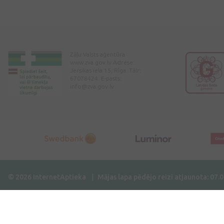
Zāļu Valsts aģentūra
www.zva.gov.lv Adrese:
Jersikas iela 15, Rīga. Tālr:
67078424. E-pasts:
info@zva.gov.lv
© 2026 InternetAptieka
Mājas lapa pēdējo reizi atjaunota: 07.