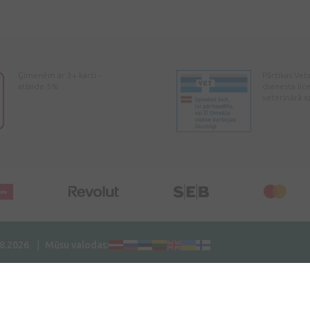
Ģimenēm ar 3+ karti -
Pārtikas Vet
atlaide 5%
dienesta lic
veterinārā a
08.2026
Mūsu valodas: