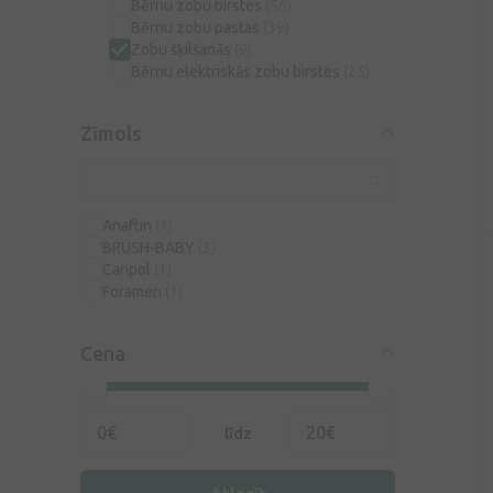
Bērnu zobu birstes
(56)
Bērnu zobu pastas
(39)
Zobu šķilšanās
(9)
Bērnu elektriskās zobu birstes
(25)
Zīmols
Anaftin
(1)
BRUSH-BABY
(3)
Canpol
(1)
Foramen
(1)
Cena
līdz