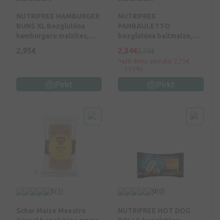
NUTRIFREE HAMBURGER
NUTRIFREE
BUNS XL Bezglutēna
PANBAULETTO
hamburgeru maizītes,
bezglutēna baltmaize,
200 g
300 g
2,95€
2,34€
2,75€
30 dienu zemākā: 2,75€
(-15%)
Pirkt
Pirkt
5
(1)
0
(0)
Schar Maize Maestro
NUTRIFREE HOT DOG