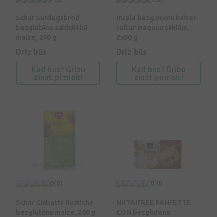
Schar Surdegsbrod
Incola bezglutēna kaiser
bezglutēna saldskābā
roll ar magoņu sēklām,
maize, 240 g
2x60 g
Drīz būs
Drīz būs
Kad būs? Gribu
Kad būs? Gribu
zināt pirmais!
zināt pirmais!
0
(0)
0
(0)
Schar Ciabatta Rustiche
NUTRIFREE PANFETTE
bezglutēna maize, 200 g
CON bezglutēna