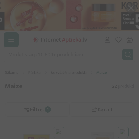
Sākums
Pārtika
Bezglutēna produkti
Maize
Maize
22
produkti
Filtrēt
Kārtot
1