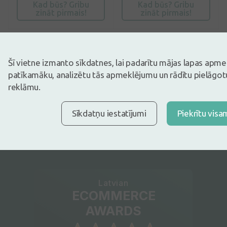
Kad būs? Gribu
Kad būs? Gribu
zināt pirmais!
zināt pirmais!
Rāda 22 no
22
produktiem
Šī vietne izmanto sīkdatnes, lai padarītu mājas lapas apm
patīkamāku, analizētu tās apmeklējumu un rādītu pielāgotu
Ieteikumi
reklāmu.
Bezglutēna maize
Islandes ķērpis
Deguna aspirators
Whey protein
Olfen gels
Septabene tabletes
Māteres tēja
Sīkdatņu iestatījumi
Piekrītu visa
Elektriskā zobu birste bērniem
Ūdeņraža pārskābe
Zāles pulsa samazināšanai
Latvian
ECOMMERCE
AWARDS