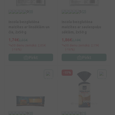
0
(0)
5
(2)
Incola bezglutēna
Incola bezglutēna
maizītes ar linsēklām un
maizītes ar saulespuķu
čia, 2x50 g
sēklām, 2x50 g
1,74€
1,86€
2,05€
2,19€
30 dienu zemākā: 2,05€
30 dienu zemākā: 2,19€
(-16%)
(-16%)
Pirkt
Pirkt
-15%
0
(0)
2
(1)