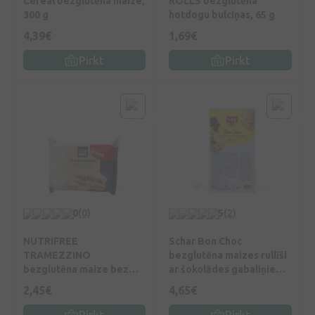
Cereal bezglutēna maize,
ROLLS bezglutēna
300 g
hotdogu bulciņas, 65 g
4,39€
1,69€
Pirkt
Pirkt
0
(0)
5
(2)
NUTRIFREE
Schar Bon Choc
TRAMEZZINO
bezglutēna maizes rullīši
bezglutēna maize bez
ar šokolādes gabaliņiem,
garozas, 160 g
220 g
2,45€
4,65€
Pirkt
Pirkt