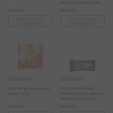
pilngraudu maizes šķēles,
340 g
Drīz būs
Drīz būs
Kad būs? Gribu
Kad būs? Gribu
zināt pirmais!
zināt pirmais!
5
(2)
0
(0)
Schar Wraps bezglutēna
NUTRIFREE PANINO
maize, 160 g
HAMBURGER bezglutēna
hamburgeru bulciņas, 180
g
Drīz būs
Drīz būs