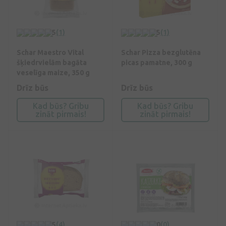
5
(1)
5
(1)
Schar Maestro Vital
Schar Pizza bezglutēna
šķiedrvielām bagāta
picas pamatne, 300 g
veselīga maize, 350 g
Drīz būs
Drīz būs
Kad būs? Gribu
Kad būs? Gribu
zināt pirmais!
zināt pirmais!
5
(4)
0
(0)