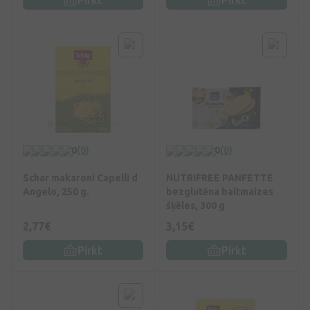
0
(0)
0
(0)
Schar makaroni Capelli d
NUTRIFREE PANFETTE
Angelo, 250 g.
bezglutēna baltmaizes
šķēles, 300 g
2,77€
3,15€
Pirkt
Pirkt