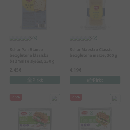
5
(6)
5
(2)
Schar Pan Blanco
Schar Maestro Classic
bezglutēna klasiska
bezglutēna maize, 300 g
baltmaize sķēlēs, 250 g
2,45€
4,19€
Pirkt
Pirkt
-15%
-15%