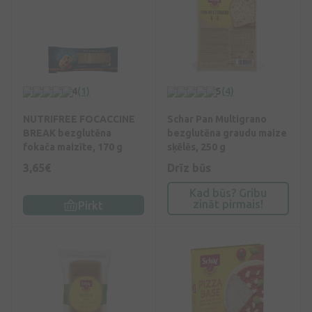
4
(1)
5
(4)
NUTRIFREE FOCACCINE
Schar Pan Multigrano
BREAK bezglutēna
bezglutēna graudu maize
fokača maizīte, 170 g
sķēlēs, 250 g
3,65€
Drīz būs
Kad būs? Gribu
zināt pirmais!
Pirkt