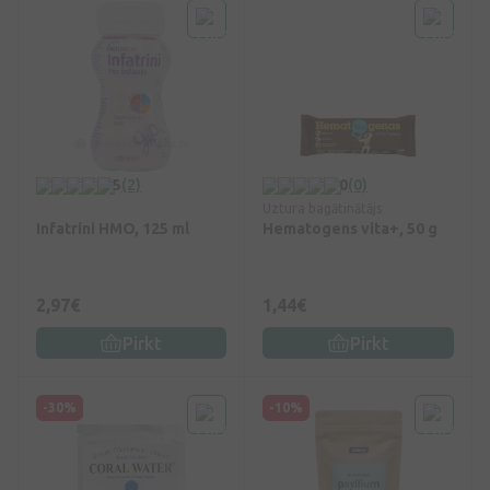
5
(2)
0
(0)
Uztura bagātinātājs
Infatrini HMO, 125 ml
Hematogens vita+, 50 g
2,97€
1,44€
Pirkt
Pirkt
-30%
-10%