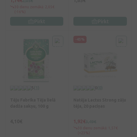
1,74€
1,65€
2,05€
30 dienu zemākā: 2,05€
(-16%)
Pirkt
Pirkt
-45%
5
(1)
0
(0)
Tēju Fabrika Tēja lielā
Natēja Lactus Strong zāļu
dadža sakņu, 100 g
tēja, 20 paciņas
4,10€
1,92€
3,49€
30 dienu zemākā: 1,57€
(+23%)