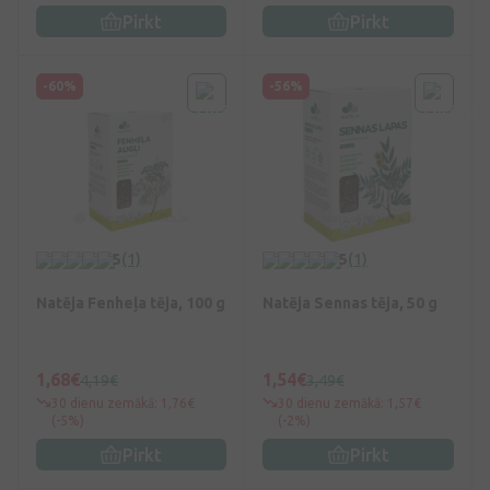
Pirkt
Pirkt
-60%
-56%
5
(1)
5
(1)
Natēja Fenheļa tēja, 100 g
Natēja Sennas tēja, 50 g
1,68€
1,54€
4,19€
3,49€
30 dienu zemākā: 1,76€
30 dienu zemākā: 1,57€
(-5%)
(-2%)
Pirkt
Pirkt