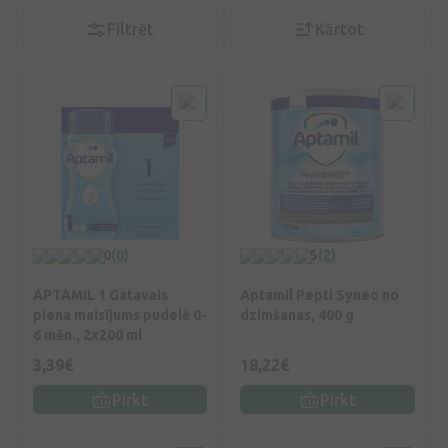
Filtrēt
Kārtot
0
(0)
5
(2)
APTAMIL 1 Gatavais
Aptamil Pepti Syneo no
piena maisījums pudelē 0-
dzimšanas, 400 g
6 mēn., 2x200 ml
3,39€
18,22€
Pirkt
Pirkt