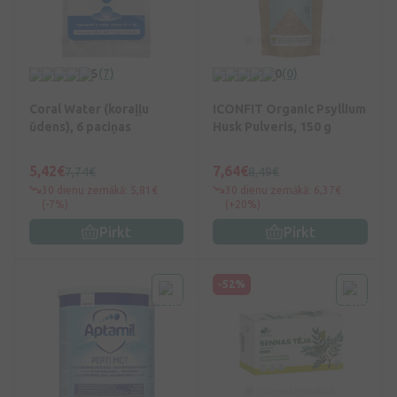
5
(7)
0
(0)
Coral Water (koraļļu
ICONFIT Organic Psyllium
ūdens), 6 paciņas
Husk Pulveris, 150 g
5,42€
7,64€
7,74€
8,49€
30 dienu zemākā: 5,81€
30 dienu zemākā: 6,37€
(-7%)
(+20%)
Pirkt
Pirkt
-52%