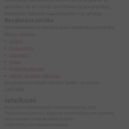
attīstībai, kā arī risinās specifiskas uztura prasības,
piemēram, laktozes nepanesamību vai celiakiju.
Bezglutēna pārtika
InternetAptieka.lv piedāvā plašu bezglutēna produktu
klāstu, tostarp:
miltus
;
makaronus
;
cepumus
;
maizi
;
brokastu pārslas
;
saldās un sāļās uzkodas
.
Bezglutēna produkti nesatur lipekli - proteīnu ...
Lasīt tālāk
Ieteikumi
Isispharma neotone
Nurofen tabletes
Koenzīms Q10
Tothema ampulas
Lyl D vitamīns
K vitamīns
Zāles pret stomatītu
Hialuronskābe locītavām
Hialuronskābe
Smiltsērkšķu eļļa iekšķīgai lietošanai