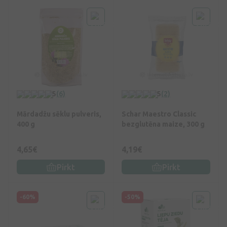
5
(6)
5
(2)
Mārdadžu sēklu pulveris,
Schar Maestro Classic
400 g
bezglutēna maize, 300 g
4,65€
4,19€
Pirkt
Pirkt
-60%
-50%