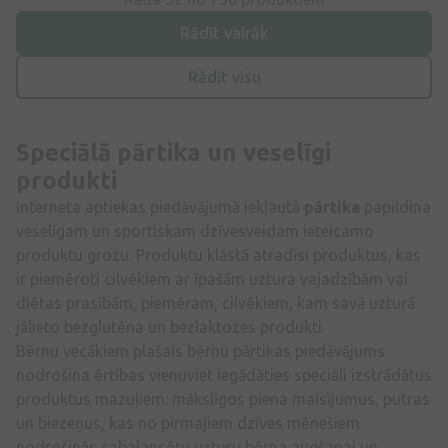
Rādīt vairāk
Rādīt visu
Speciālā pārtika un veselīgi
produkti
Interneta aptiekas piedāvājumā iekļautā
pārtika
papildina
veselīgam un sportiskam dzīvesveidam ieteicamo
produktu grozu. Produktu klāstā atradīsi produktus, kas
ir piemēroti cilvēkiem ar īpašām uztura vajadzībām vai
diētas prasībām, piemēram, cilvēkiem, kam savā uzturā
jālieto bezglutēna un bezlaktozes produkti.
Bērnu vecākiem plašais bērnu pārtikas piedāvājums
nodrošina ērtības vienuviet iegādāties speciāli izstrādātus
produktus mazuļiem: mākslīgos piena maisījumus, putras
un biezeņus, kas no pirmajiem dzīves mēnešiem
nodrošinās sabalansētu uzturu bērna augšanai un