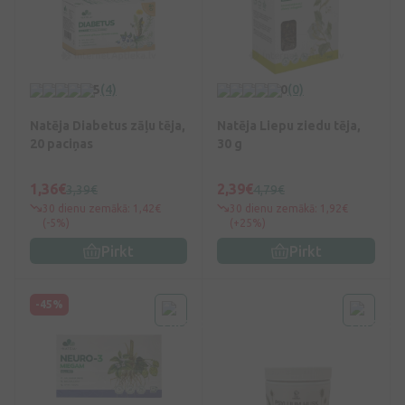
5
(4)
0
(0)
Natēja Diabetus zāļu tēja,
Natēja Liepu ziedu tēja,
20 paciņas
30 g
1,36€
2,39€
3,39€
4,79€
30 dienu zemākā: 1,42€
30 dienu zemākā: 1,92€
(-5%)
(+25%)
Pirkt
Pirkt
-45%