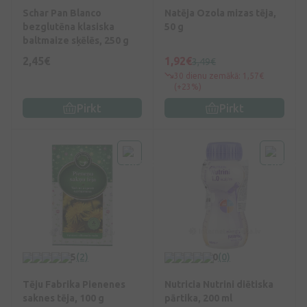
Schar Pan Blanco
Natēja Ozola mizas tēja,
bezglutēna klasiska
50 g
baltmaize sķēlēs, 250 g
2,45€
1,92€
3,49€
30 dienu zemākā: 1,57€
(+23%)
Pirkt
Pirkt
5
(2)
0
(0)
Tēju Fabrika Pienenes
Nutricia Nutrini diētiska
saknes tēja, 100 g
pārtika, 200 ml