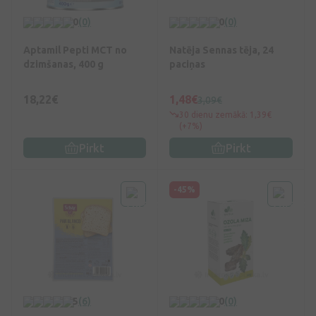
0
(0)
0
(0)
Aptamil Pepti MCT no
Natēja Sennas tēja, 24
dzimšanas, 400 g
paciņas
18,22€
1,48€
3,09€
30 dienu zemākā: 1,39€
(+7%)
Pirkt
Pirkt
-45%
5
(6)
0
(0)