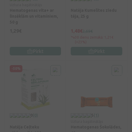
Uztura bagātinātājs
Hematogenas vita+ ar
Natēja Kumelītes ziedu
linsēklām un vitamīniem,
tēja, 25 g
50 g
1,29€
1,48€
2,69€
30 dienu zemākā: 1,21€
(+23%)
Pirkt
Pirkt
-50%
0
(0)
5
(1)
Uztura bagātinātājs
Natēja Ceļteku
Hematogenas Šokolādes,