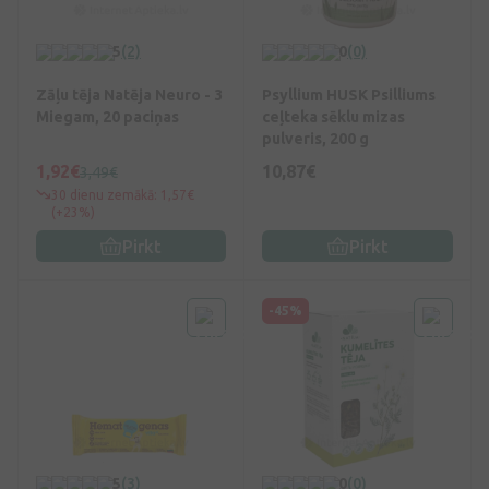
5
(2)
0
(0)
Zāļu tēja Natēja Neuro - 3
Psyllium HUSK Psilliums
Miegam, 20 paciņas
ceļteka sēklu mizas
pulveris, 200 g
1,92€
10,87€
3,49€
30 dienu zemākā: 1,57€
(+23%)
Pirkt
Pirkt
-45%
5
(3)
0
(0)