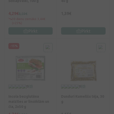
sēklapvalki, 100 g
40 g
4,29€
1,39€
8,59€
30 dienu zemākā: 3,44€
(+25%)
Pirkt
Pirkt
-15%
0
(0)
0
(0)
Incola bezglutēna
Dunduri Kumelīšu tēja, 30
maizītes ar linsēklām un
g
čia, 2x50 g