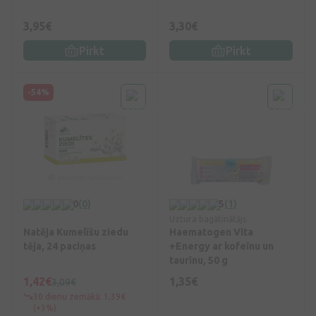
3,95€
3,30€
Pirkt
Pirkt
-54%
0
(0)
5
(1)
Uztura bagātinātājs
Natēja Kumelīšu ziedu
Haematogen Vita
tēja, 24 paciņas
+Energy ar kofeīnu un
taurīnu, 50 g
1,42€
1,35€
3,09€
30 dienu zemākā: 1,39€
(+3%)