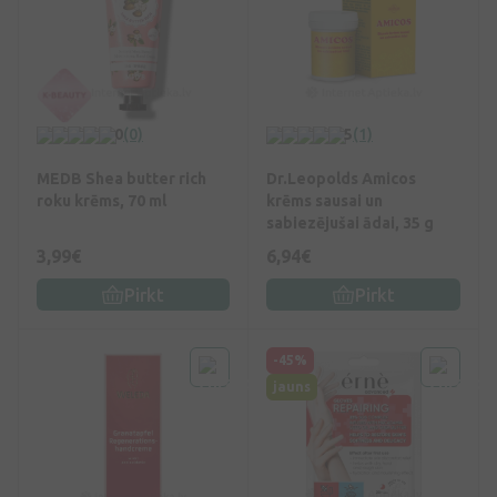
0
(0)
5
(1)
MEDB Shea butter rich
Dr.Leopolds Amicos
roku krēms, 70 ml
krēms sausai un
sabiezējušai ādai, 35 g
3,99€
6,94€
Pirkt
Pirkt
-45%
jauns