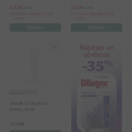
3,12€
2,65€
6,25€
4,14€
30 dienu zemākā: 6,25€
30 dienu zemākā: 2,48€
(-51%)
(+7%)
Pirkt
Pirkt
5
(1)
AVENE CICALFATE+
Krēms, 40 ml
12,49€