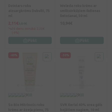
Dzintars roku
Weleda roku krēms ar
aizsargkrēms Dubulti, 75
smiltsērkšķiem ikdienas
ml
lietošanai, 50 ml
2,11€
10,94€
3,84€
30 dienu zemākā: 2,30€
(-9%)
Pirkt
Pirkt
-40%
-30%
0
(0)
0
(0)
So Bio Mitrinošs roku
SVR Xerial 40% urea gēls
krēms ar ēzeļa pienu, 75
bojātiem nagiem, 10 ml