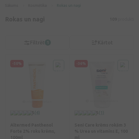
Sākums
Kosmētika
Rokas un nagi
Rokas un nagi
109
produkti
Filtrēt
Kārtot
1
-50%
-36%
5
(4)
5
(1)
Altermed Panthenol
Seni Care krēms rokām 3
Forte 2% roku krēms,
% Urea un vitamīns E, 100
100ml
ml