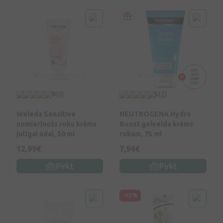
0
(0)
5
(2)
Weleda Sensitive
NEUTROGENA Hydro
nomierinošs roku krēms
Boost gelveida krēms
jutīgai ādai, 50 ml
rokam, 75 ml
12,99€
7,94€
Pirkt
Pirkt
-15%