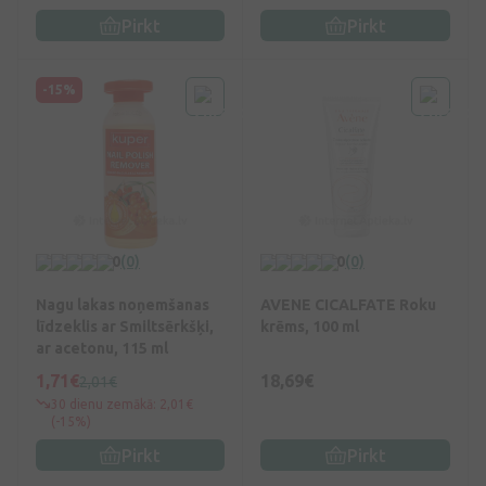
Pirkt
Pirkt
-15%
0
(0)
0
(0)
Nagu lakas noņemšanas
AVENE CICALFATE Roku
līdzeklis ar Smiltsērkšķi,
krēms, 100 ml
ar acetonu, 115 ml
1,71€
18,69€
2,01€
30 dienu zemākā: 2,01€
(-15%)
Pirkt
Pirkt