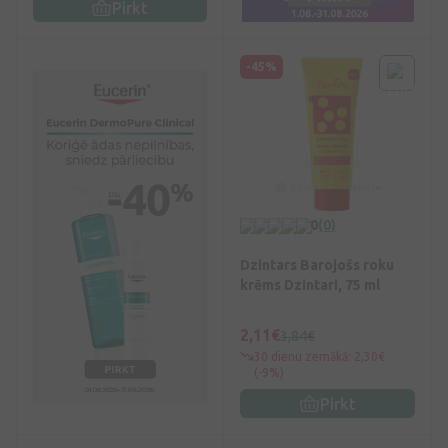
Pirkt
-45%
0
(0)
Dzintars Barojošs roku
krēms Dzintari, 75 ml
2,11€
3,84€
30 dienu zemākā: 2,30€
(-9%)
Pirkt