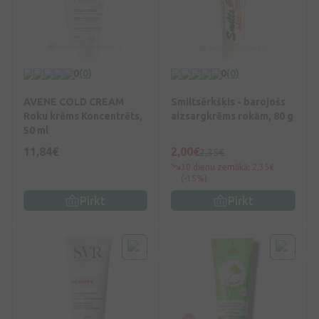
0
(0)
0
(0)
AVENE COLD CREAM
Smiltsērkšķis - barojošs
Roku krēms Koncentrēts,
aizsargkrēms rokām, 80 g
50 ml
11,84€
2,00€
2,35€
30 dienu zemākā: 2,35€
(-15%)
Pirkt
Pirkt