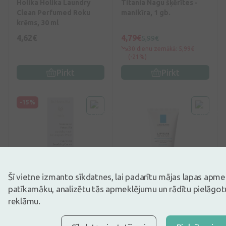
Holika Holika Laundry
Titania Nagu šķērītes -
Clean Perfumed Roku
manikīra, 1 gb.
krēms, 30 ml
4,62€
4,79€
5,99€
30 dienu zemākā: 5,99€
(-21%)
Pirkt
Pirkt
-15%
Šī vietne izmanto sīkdatnes, lai padarītu mājas lapas apm
0
(0)
0
(0)
patīkamāku, analizētu tās apmeklējumu un rādītu pielāgotu
reklāmu.
Dr. Hauschka Potentilla
La Roche Posay Lipikar
Krēms, 3 ml
Xerand roku krēms, 50 ml