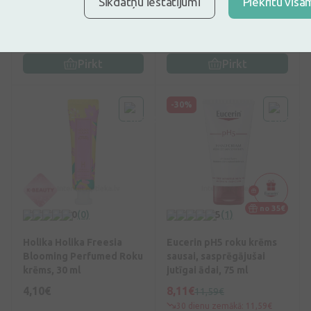
Sīkdatņu iestatījumi
Piekrītu visa
2,42€
9,94€
2,85€
30 dienu zemākā: 2,85€
(-16%)
Pirkt
Pirkt
-30%
no 35€
0
(0)
5
(1)
Holika Holika Freesia
Eucerin pH5 roku krēms
Blooming Perfumed Roku
sausai, sasprēgājušai
krēms, 30 ml
jutīgai ādai, 75 ml
4,10€
8,11€
11,59€
30 dienu zemākā: 11,59€