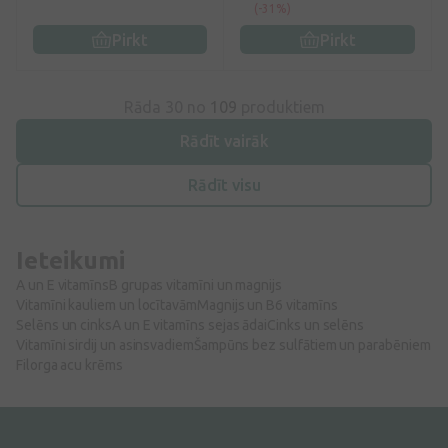
(-31%)
Pirkt
Pirkt
Rāda 30 no
109
produktiem
Rādīt vairāk
Rādīt visu
Ieteikumi
A un E vitamīns
B grupas vitamīni un magnijs
Vitamīni kauliem un locītavām
Magnijs un B6 vitamīns
Selēns un cinks
A un E vitamīns sejas ādai
Cinks un selēns
Vitamīni sirdij un asinsvadiem
Šampūns bez sulfātiem un parabēniem
Filorga acu krēms