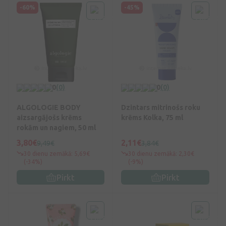
-60%
-45%
0
(0)
0
(0)
ALGOLOGIE BODY
Dzintars mitrinošs roku
aizsargājošs krēms
krēms Kolka, 75 ml
rokām un nagiem, 50 ml
3,80€
2,11€
9,49€
3,84€
30 dienu zemākā: 5,69€
30 dienu zemākā: 2,30€
(-34%)
(-9%)
Pirkt
Pirkt