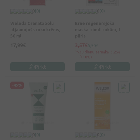
0
(0)
0
(0)
Weleda Granātābolu
Erne reģenerējoša
atjaunojošs roku krēms,
maska-cimdi rokām, 1
50 ml
pāris
17,99€
3,57€
6,50€
30 dienu zemākā: 3,25€
(+10%)
Pirkt
Pirkt
-45%
0
(0)
0
(0)