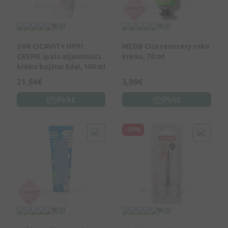
0
(0)
0
(0)
SVR CICAVIT+ HPPI
MEDB Cica recovery roku
CREME īpašs atjauninošs
krēms, 70 ml
krēms bojātai ādai, 100 ml
21,94€
3,99€
Pirkt
Pirkt
-20%
0
(0)
0
(0)