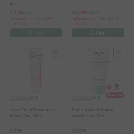
ml
4,17€
13,29€
6,95€
18,99€
30 dienu zemākā: 6,95€
30 dienu zemākā: 16,91€
(-40%)
(-22%)
Pirkt
Pirkt
no 35€
0
(0)
0
(0)
Spodrība Vita roku un
Eucerin AtopiСontrol
kāju krēms, 80 g
roku krēms, 75 ml
2,35€
13,39€