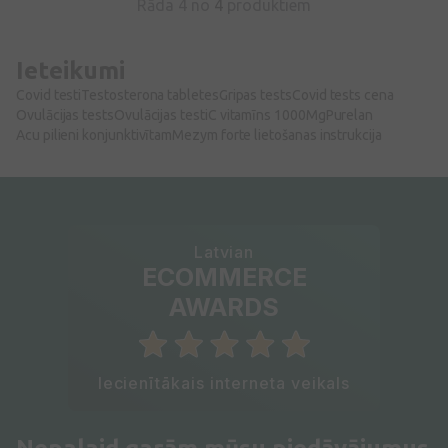
Rāda 4 no
4
produktiem
Ieteikumi
Covid testi
Testosterona tabletes
Gripas tests
Covid tests cena
Ovulācijas tests
Ovulācijas testi
C vitamīns 1000Mg
Purelan
Acu pilieni konjunktivītam
Mezym forte lietošanas instrukcija
Latvian
ECOMMERCE
AWARDS
Iecienītākais interneta veikals