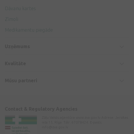
Dāvanu kartes
Zīmoli
Medikamentu piegāde
Uzņēmums
Kvalitāte
Mūsu partneri
Contact & Regulatory Agencies
Zāļu Valsts aģentūra www.zva.gov.lv Adrese: Jersikas
iela 15, Rīga. Tālr: 67078424. E-pasts:
info@zva.gov.lv