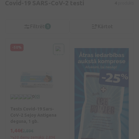
Covid-19 SARS-CoV-2 testi
4
produkti
Filtrēt
Kārtot
1
-50%
0
(0)
Tests Covid-19 Sars-
CoV-2 Sejoy Antigena
deguna, 1 gb.
1,44€
2,89€
30 dienu zemākā: 2,89€