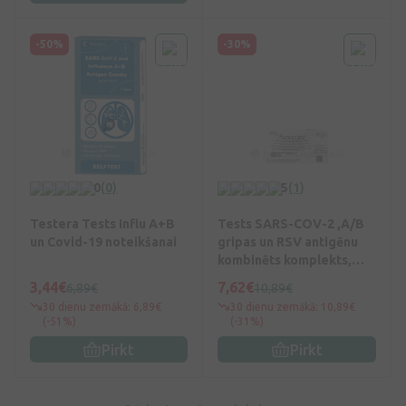
-50%
-30%
0
(0)
5
(1)
Testera Tests Influ A+B
Tests SARS-COV-2 ,A/B
un Covid-19 noteikšanai
gripas un RSV antigēnu
kombinēts komplekts,
A/B gripas un RSV
3,44€
7,62€
6,89€
10,89€
antigēnu kombinēts
30 dienu zemākā: 6,89€
30 dienu zemākā: 10,89€
komplekts
(-51%)
(-31%)
Pirkt
Pirkt