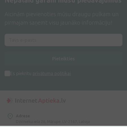
Nepalaid garām mūsu piedāvājumus
Aicinām pievienoties mūsu draugu pulkam un
pirmajam saņemt visu jaunāko informāciju!
Pieteikties
Es piekrītu
privātuma politikai
Adrese
Dzirnieku iela 26, Mārupe, LV-2167, Latvija