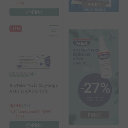
(-51%)
Pirkt
-15%
0
(0)
BioTeke Tests Cov/Gripa
A+B/RSV/ADV, 1 gb.
4,24€
4,99€
30 dienu zemākā: 4,99€
(-16%)
Pirkt