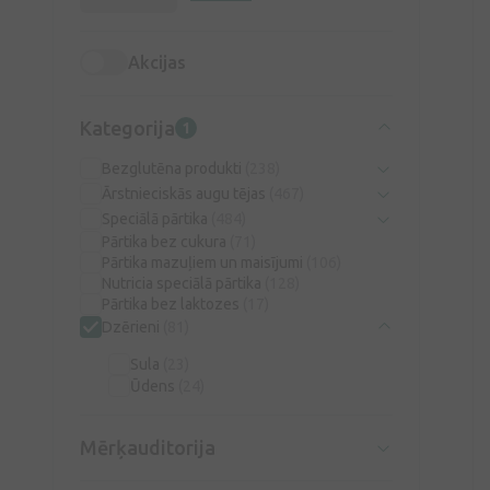
Akcijas
Kategorija
1
Bezglutēna produkti
(238)
Ārstnieciskās augu tējas
(467)
Speciālā pārtika
(484)
Pārtika bez cukura
(71)
Pārtika mazuļiem un maisījumi
(106)
Nutricia speciālā pārtika
(128)
Pārtika bez laktozes
(17)
Dzērieni
(81)
Sula
(23)
Ūdens
(24)
Mērķauditorija