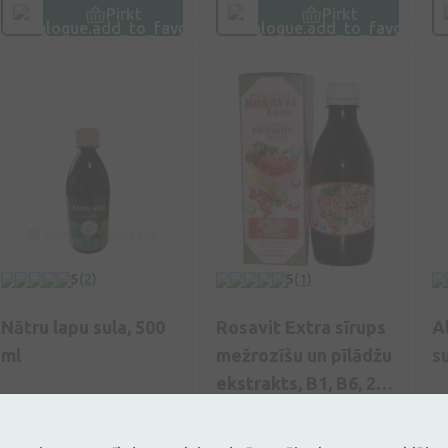
Pirkt
Pirkt
5
(2)
5
(1)
Nātru lapu sula, 500
Rosavit Extra sīrups
A
ml
mežrozīšu un pīlādžu
su
ekstrakts, B1, B6, 250
ml
9,99€
4,27€
1