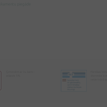
ikamentu piegāde
Ģimenēm ar 3+ karti -
Pārtikas Vet
atlaide 5%
dienesta lic
veterinārā a