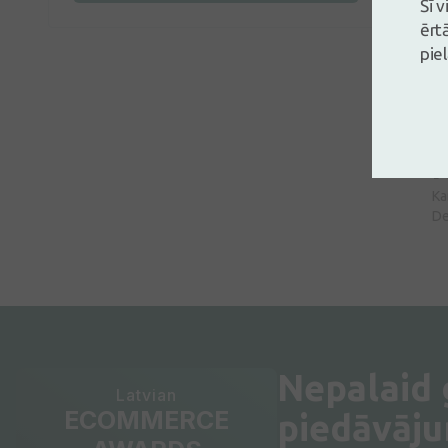
Šī 
ērt
pie
I
Ka
De
Nepalaid
Latvian
ECOMMERCE
piedāvāj