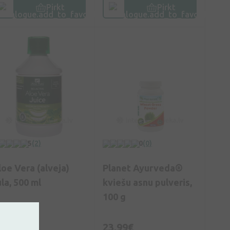
Pirkt
Pirkt
5
(2)
0
(0)
loe Vera (alveja)
Planet Ayurveda®
la, 500 ml
kviešu asnu pulveris,
100 g
5,39€
23,99€