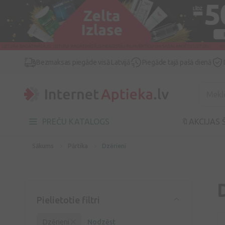
Bezmaksas piegāde visā Latvijā
Piegāde tajā pašā dienā
PREČU KATALOGS
🔖AKCIJAS 
Sākums
Pārtika
Dzērieni
Pielietotie filtri
Dzērieni
Nodzēst