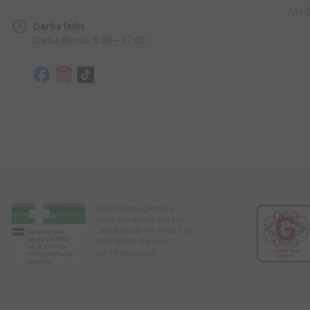
Med
Darba laiks
Darba dienās: 8:30 – 17:00
Zāļu Valsts aģentūra
www.zva.gov.lv Adrese:
Jersikas iela 15, Rīga. Tālr:
67078424. E-pasts:
info@zva.gov.lv