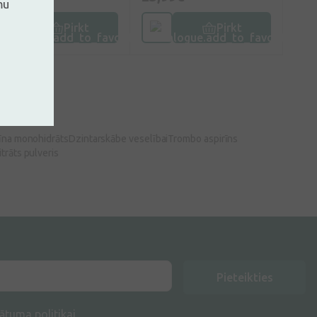
mu
Pirkt
Pirkt
duktiem
īna monohidrāts
Dzintarskābe veselībai
Trombo aspirīns
itrāts pulveris
Pieteikties
ātuma politikai