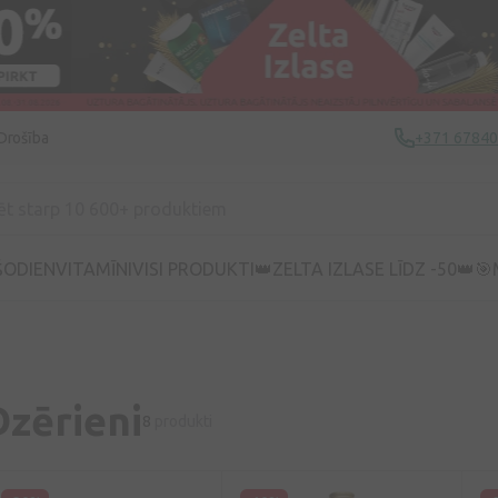
Drošība
+371 6784
ŠODIEN
VITAMĪNI
VISI PRODUKTI
👑ZELTA IZLASE LĪDZ -50👑
🎯
Dzērieni
8
produkti