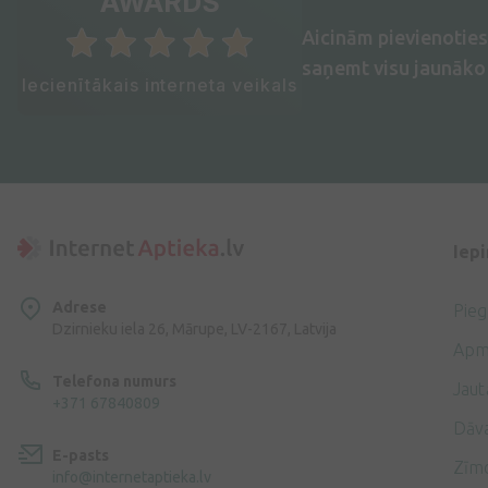
AWARDS
Aicinām pievienotie
saņemt visu jaunāko 
Iecienītākais interneta veikals
Iep
Adrese
Pie
Dzirnieku iela 26, Mārupe, LV-2167, Latvija
Apm
Telefona numurs
Jaut
+371 67840809
Dāv
E-pasts
Zīmo
info@internetaptieka.lv