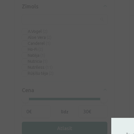
Zīmols
A.Vogel
(2)
Aloe Vera
(2)
Canderel
(1)
Ho-Fi
(2)
Natēja
(1)
Nutricia
(1)
Nutriless
(11)
Rūķīšu tēja
(2)
Cena
līdz
Atlasīt