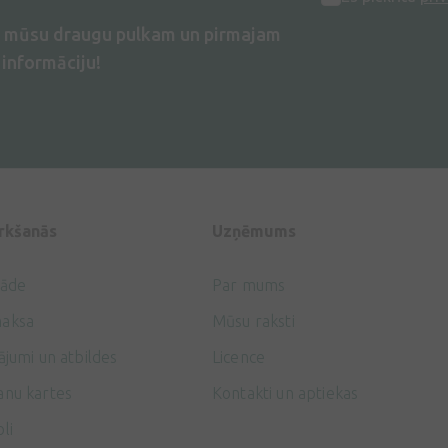
s mūsu draugu pulkam un pirmajam
informāciju!
irkšanās
Uzņēmums
gāde
Par mums
aksa
Mūsu raksti
ājumi un atbildes
Licence
anu kartes
Kontakti un aptiekas
li