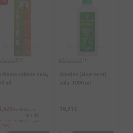
25%
3
(2)
5
(1)
urkuma saknes sula,
Alvejas (aloe vera)
50 ml
sula, 1000 ml
1,62€
16,31€
15,49€
(25%
atlaide)
30 dienu zemākā: 15,49€
(-25%)