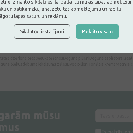
vietne izmanto sīkdatnes, lai padarītu mājas lapas apmeklēju
āku un patīkamāku, analizētu tās apmeklējumu un rādītu
Pirkt
Pirkt
lāgotu lapas saturu un reklāmu.
Sīkdatņu iestatījumi
Piekrītu visam
Rāda 8 no
8
pro
eteikumi
rstais dzēriens pret saaukstēšanos
Deguna pilieni
Deguna aspirators
Kreat
guna blakusdobuma iekaisums zāles
Liveo pilieni
Tonālais krēms
Magnija c
 garām mūsu
umus
Es piekrītu
priv