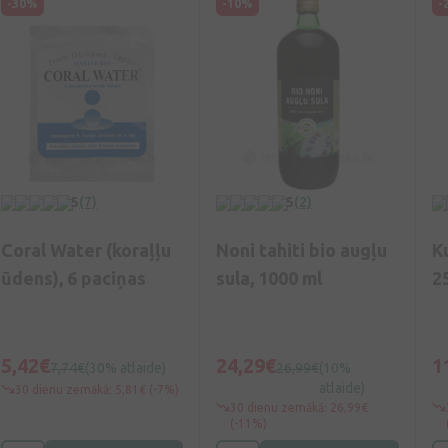
-30%
-10%
-
5
(7)
5
(2)
Coral Water (koraļļu
Noni tahiti bio augļu
K
ūdens), 6 paciņas
sula, 1000 ml
2
5,42€
24,29€
1
7,74€
(30% atlaide)
26,99€
(10%
atlaide)
30 dienu zemākā: 5,81€ (-7%)
30 dienu zemākā: 26,99€
(-11%)