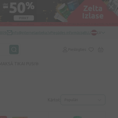
0809
info@internetaptieka.lv
Piegādes informācija
BUJ
LV
Pieslēgties
MAKSĀ TIKAI PUSI🎯
Kārtot:
Populāri