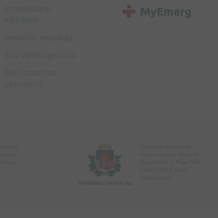
izmantošanas
noteikumi
Veselības inspekcija
Zāļu Valsts aģentūra
Piekļūstamības
paziņojums
erinārā
Veselības inspekcija
encēta
www.vi.gov.lv. Adrese:
ptieka
Klijānu iela 7, Rīga. Tālr:
67081600. E-pasts:
vi@vi.gov.lv