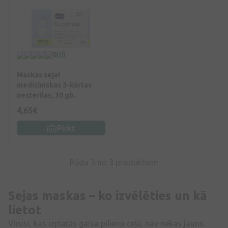
0
(0)
Maskas sejai
medicīniskas 3-kārtas
nesterilas, 30 gb.
4,65€
Pirkt
Rāda 3 no
3
produktiem
Sejas maskas – ko izvēlēties un kā
lietot
Vīrusi, kas izplatās gaisa pilienu ceļā, nav nekas jauns.