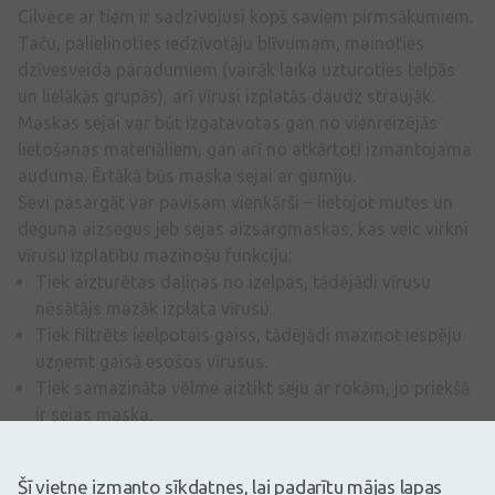
Cilvēce ar tiem ir sadzīvojusi kopš saviem pirmsākumiem.
Taču, palielinoties iedzīvotāju blīvumam, mainoties
dzīvesveida paradumiem (vairāk laika uzturoties telpās
un lielākās grupās), arī vīrusi izplatās daudz straujāk.
Maskas sejai var būt izgatavotas gan no vienreizējās
lietošanas materiāliem, gan arī no atkārtoti izmantojama
auduma. Ērtākā būs maska sejai ar gumiju.
Sevi pasargāt var pavisam vienkārši – lietojot mutes un
deguna aizsegus jeb sejas aizsargmaskas, kas veic virkni
vīrusu izplatību mazinošu funkciju:
Tiek aizturētas daļiņas no izelpas, tādējādi vīrusu
nēsātājs mazāk izplata vīrusu.
Tiek filtrēts ieelpotais gaiss, tādējādi mazinot iespēju
uzņemt gaisā esošos vīrusus.
Tiek samazināta vēlme aiztikt seju ar rokām, jo priekšā
ir sejas maska.
Sejas masku ...
Lasīt tālāk
Šī vietne izmanto sīkdatnes, lai padarītu mājas lapas