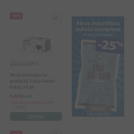
-93%
0
(0)
Medrull Maskas (ar
gumijām) 3 slāņi melnā
krāsā, 50 gb.
0,63€
8,99€
30 dienu zemākā: 8,99€
(-93%)
Pirkt