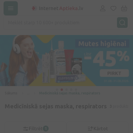
Sākums
...
Medicīniskā sejas maska, respirators
Medicīniskā sejas maska, respirators
3
produkti
Filtrēt
Kārtot
1