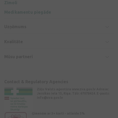
Zīmoli
Medikamentu piegāde
Uzņēmums
Kvalitāte
Mūsu partneri
Contact & Regulatory Agencies
Zāļu Valsts aģentūra www.zva.gov.lv Adrese:
Jersikas iela 15, Rīga. Tālr: 67078424. E-pasts:
info@zva.gov.lv
Ģimenēm ar 3+ karti - atlaide 5%