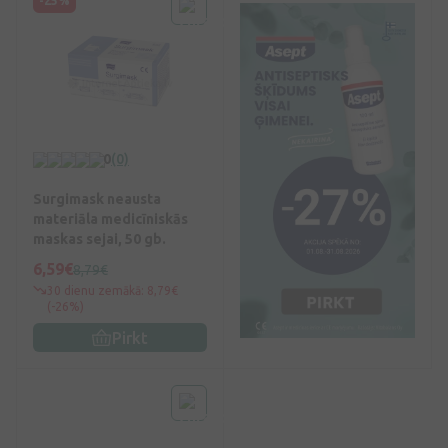
-25%
0
(0)
Surgimask neausta
materiāla medicīniskās
maskas sejai, 50 gb.
6,59€
8,79€
30 dienu zemākā: 8,79€
(-26%)
Pirkt