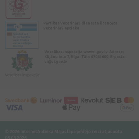
Pārtikas Veterinārā dienesta licencēta
veterinārā aptieka
Veselības inspekcija www.vi.gov.lv. Adrese:
Klijānu iela 7, Rīga. Tālr: 67081600. E-pasts:
vi@vi.gov.lv
© 2026 InternetAptieka
Mājas lapa pēdējo reizi atjaunota:
05.08.2026