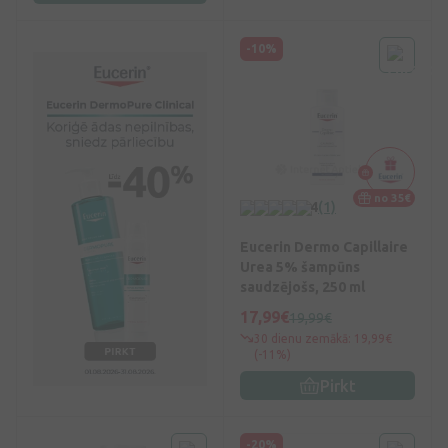
-10%
no 35€
4
(1)
Eucerin Dermo Capillaire
Urea 5% šampūns
saudzējošs, 250 ml
17,99€
19,99€
30 dienu zemākā: 19,99€
(-11%)
Pirkt
-20%