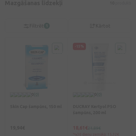
Mazgāšanas līdzekļi
10
produkti
Filtrēt
Kārtot
1
-15%
0
(0)
0
(0)
Skin Cap šampūns, 150 ml
DUCRAY Kertyol PSO
šampūns, 200 ml
19,94€
18,61€
21,89€
30 dienu zemākā: 15,32€