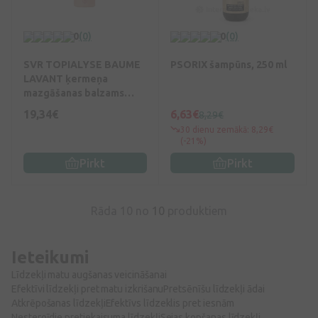
0
(0)
0
(0)
SVR TOPIALYSE BAUME
PSORIX šampūns, 250 ml
LAVANT ķermeņa
mazgāšanas balzams
kairinātai ādai, 400 ml
19,34€
6,63€
8,29€
30 dienu zemākā: 8,29€
(-21%)
Pirkt
Pirkt
Rāda 10 no
10
produktiem
Ieteikumi
Līdzekļi matu augšanas veicināšanai
Efektīvi līdzekļi pret matu izkrišanu
Pretsēnīšu līdzekļi ādai
Atkrēpošanas līdzekļi
Efektīvs līdzeklis pret iesnām
Nesteroīdie pretiekaisuma līdzekļi
Sejas kopšanas līdzekļi