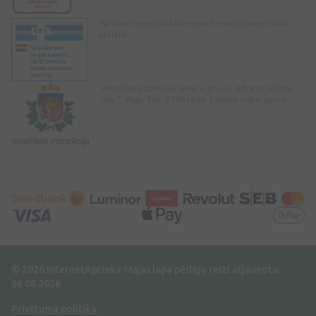
Pārtikas Veterinārā dienesta licencēta veterinārā
aptieka
Veselības inspekcija www.vi.gov.lv. Adrese: Klijānu
iela 7, Rīga. Tālr: 67081600. E-pasts:
vi@vi.gov.lv
© 2026 InternetAptieka
Mājas lapa pēdējo reizi atjaunota:
06.08.2026
Privātuma politika