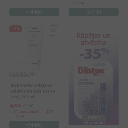
(+22%)
Pirkt
Pirkt
-45%
0
(0)
ISISPHARMA URELIA®
Gel attīroša želeja (10%
urea), 200 ml
8,82€
16,04€
30 dienu zemākā: 11,87€
(-26%)
Pirkt