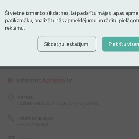
Šī vietne izmanto sīkdatnes, lai padarītu mājas lapas apm
patīkamāku, analizētu tās apmeklējumu un rādītu pielāgotu
reklāmu.
Pieteikties
Sīkdatņu iestatījumi
Piekrītu visa
Es piekrītu
privātuma politikai
Adrese
Dzirnieku iela 26, Mārupe, LV-2167, Latvija
Telefona numurs
+371 67840809