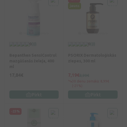
jauns
0
(0)
0
(0)
Bepanthen SensiControl
PSORIX Dermatoloģiskās
mazgāšanās želeja, 400
ziepes, 300 ml
ml
17,84€
7,19€
8,99€
30 dienu zemākā: 8,99€
(-21%)
Pirkt
Pirkt
-25%