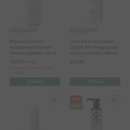
0
(0)
0
(0)
Bioapta Aptaskin
La Roche Posay Lipikar
mazgāšanas līdzeklis
Syndet AP+ mazgāšanās
ikdienas higiēnai, 200 ml
krēms ķermenim, 400 ml
10,87€
24,94€
14,49€
30 dienu zemākā: 11,59€
(-7%)
Pirkt
Pirkt
-20%
jauns