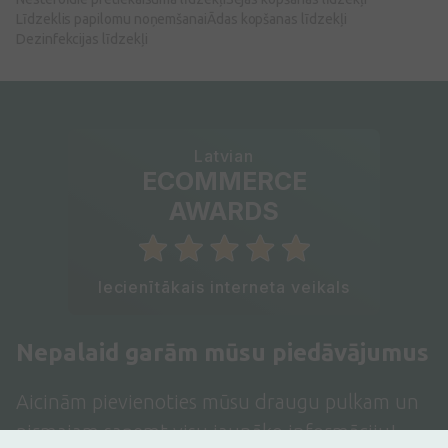
Līdzeklis papilomu noņemšanai
Ādas kopšanas līdzekļi
Dezinfekcijas līdzekļi
Latvian
ECOMMERCE
AWARDS
Iecienītākais interneta veikals
Nepalaid garām mūsu piedāvājumus
Aicinām pievienoties mūsu draugu pulkam un
pirmajam saņemt visu jaunāko informāciju!