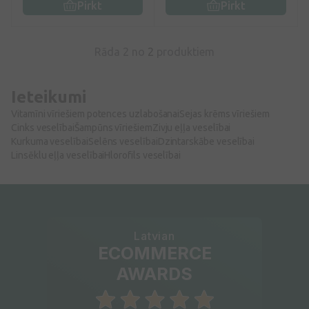
Pirkt
Pirkt
Rāda 2 no
2
produktiem
Ieteikumi
Vitamīni vīriešiem potences uzlabošanai
Sejas krēms vīriešiem
Cinks veselībai
Šampūns vīriešiem
Zivju eļļa veselībai
Kurkuma veselībai
Selēns veselībai
Dzintarskābe veselībai
Linsēklu eļļa veselībai
Hlorofils veselībai
Latvian
ECOMMERCE
AWARDS