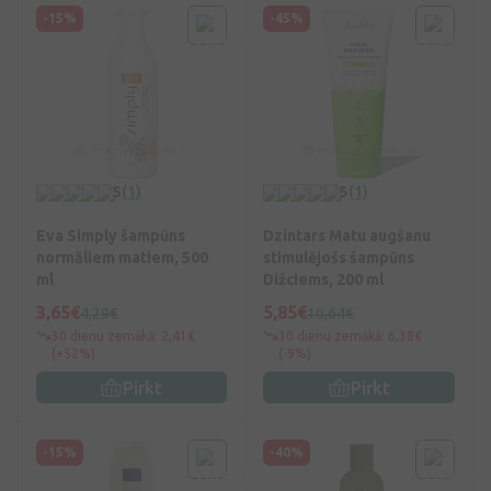
-15%
-45%
5
(1)
5
(1)
Eva Simply šampūns
Dzintars Matu augšanu
normāliem matiem, 500
stimulējošs šampūns
ml
Dižciems, 200 ml
3,65€
5,85€
4,29€
10,64€
30 dienu zemākā: 2,41€
30 dienu zemākā: 6,38€
(+52%)
(-9%)
Pirkt
Pirkt
-15%
-40%