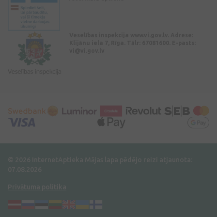
Veselības inspekcija www.vi.gov.lv. Adrese:
Klijānu iela 7, Rīga. Tālr: 67081600. E-pasts:
vi@vi.gov.lv
© 2026 InternetAptieka
Mājas lapa pēdējo reizi atjaunota:
07.08.2026
Privātuma politika