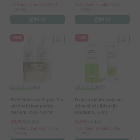
30 dienu zemākā: 39,22€
30 dienu zemākā: 5,23€
(-15%)
(-15%)
Pirkt
Pirkt
-30%
-45%
0
(0)
0
(0)
RICH Moisture Repair Duo
Dzintars Matu augšanu
mitrinošs komplekts
stimulējošs līdzeklis
matiem, 750+750 ml
Dižciems, 75 ml
20,92€
6,29€
29,89€
11,44€
30 dienu zemākā: 14,94€
30 dienu zemākā: 6,86€
(+41%)
(-9%)