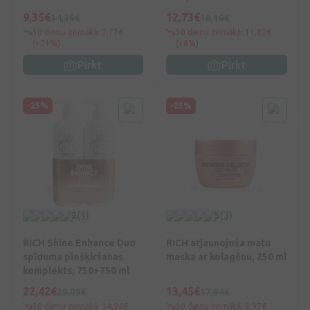
9,35€
12,73€
14,39€
18,19€
30 dienu zemākā: 7,77€
30 dienu zemākā: 11,82€
(+21%)
(+8%)
Pirkt
Pirkt
-25%
-25%
2
(1)
5
(3)
RICH Shine Enhance Duo
RICH atjaunojoša matu
spīduma piešķiršanas
maska ar kolagēnu, 250 ml
komplekts, 750+750 ml
22,42€
13,45€
29,89€
17,94€
30 dienu zemākā: 14,94€
30 dienu zemākā: 8,97€