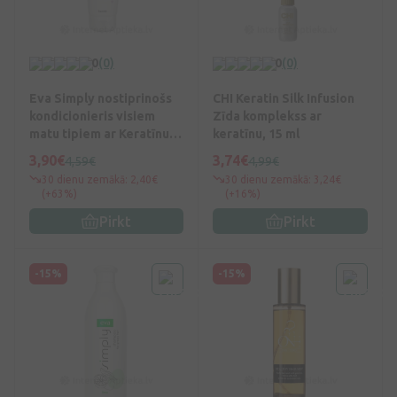
0
(0)
0
(0)
Eva Simply nostiprinošs
CHI Keratin Silk Infusion
kondicionieris visiem
Zīda komplekss ar
matu tipiem ar Keratīnu,
keratīnu, 15 ml
200 ml
3,90€
3,74€
4,59€
4,99€
30 dienu zemākā: 2,40€
30 dienu zemākā: 3,24€
(+63%)
(+16%)
Pirkt
Pirkt
-15%
-15%