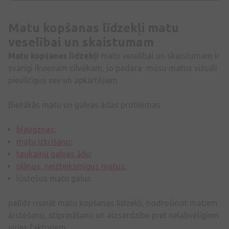
Matu kopšanas līdzekļi matu
veselībai un skaistumam
Matu kopšanas līdzekļi
matu veselībai un skaistumam ir
svarīgi ikvienam cilvēkam, jo padara mūsu matus vizuāli
pievilcīgus sev un apkārtējiem.
Biežākās matu un galvas ādas problēmas:
blaugznas
;
matu izkrišanu
;
taukainu galvas ādu
;
plānus, neizteiksmīgus matus
;
lūstošus matu galus
palīdz risināt matu kopšanas līdzekļi, nodrošinot matiem
ārstēšanu, stiprināšanu un aizsardzību pret nelabvēlīgiem
vides faktoriem.