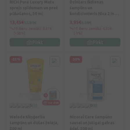
RICH Pure Luxury Matu
Dzintars Ikdienas
sprejs spīdumam un pret
šampūns un
pūkošanos, 50 ml
kondicionieris Nīca 2 in 1,
300 ml
13,45€
3,95€
17,94€
6,59€
30 dienu zemākā: 8,97€
30 dienu zemākā: 4,30€
(+50%)
(-9%)
Pirkt
Pirkt
-35%
-30%
no 49€
5
(1)
0
(0)
Weleda Kliņģerīšu
Nizoral Care šampūns
šampūns un dušas želeja,
sausai un jutīgai galvas
200 ml
ādai, 200 ml