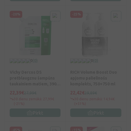
-20%
-25%
0
(0)
0
(0)
Vichy Dercos DS
RICH Volume Boost Duo
pretblaugznu šampūns
apjomu palielinošs
taukainiem matiem, 390
komplekts, 750+750 ml
ml
22,39€
22,42€
27,99€
29,89€
30 dienu zemākā: 27,99€
30 dienu zemākā: 14,94€
(-21%)
(+51%)
Pirkt
Pirkt
-45%
-15%