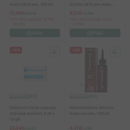
matu izkrišanu, 100 ml
biotīnu (B7) pet matu
izkrišanu, 250 ml
17,05€
8,37€
18,94€
17,44€
30 dienu zemākā: 10,99€
30 dienu zemākā: 8,02€
(+56%)
(+5%)
Pirkt
Pirkt
-15%
-20%
5
(2)
5
(2)
Deltacrin Forte ampulas
Nikotinskābes aktīvais
stipriem matiem, 8 ml x
matu serums, 100 ml
10 gb.
33,34€
4,47€
39,22€
5,59€