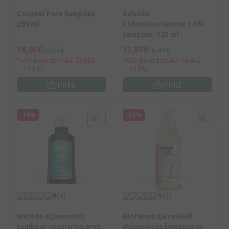
Cocunat Pure Šampūns,
Sebotic
200 ml
Ciclopiroxolamine 1.5%
šampūns, 125 ml
16,05€
13,97€
26,75€
16,44€
30 dienu zemākā: 23,00€
30 dienu zemākā: 16,44€
(-31%)
(-16%)
Pirkt
Pirkt
-10%
-52%
4
(2)
5
(3)
Weleda atjaunojošs
Biofarmacija reHAIR
toniks ar rozmarīnu pret
atjaunojošs šampūns ar