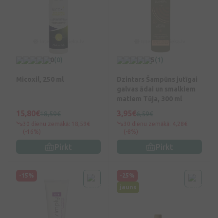
0
(0)
5
(1)
Micoxil, 250 ml
Dzintars Šampūns jutīgai
galvas ādai un smalkiem
matiem Tūja, 300 ml
15,80€
3,95€
18,59€
6,59€
30 dienu zemākā: 18,59€
30 dienu zemākā: 4,28€
(-16%)
(-8%)
Pirkt
Pirkt
-15%
-25%
jauns