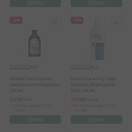
Pirkt
Pirkt
-20%
-38%
5
(2)
5
(1)
Golden Pharm Darvas
Nizoral Care Oily scalp
šampūns pret blaugznām,
šampūns jūtīgai galvas
250 ml
ādai, 200 ml
3,19€
12,00€
3,99€
19,39€
30 dienu zemākā: 3,99€
30 dienu zemākā: 10,66€
(-21%)
(+13%)
Pirkt
Pirkt