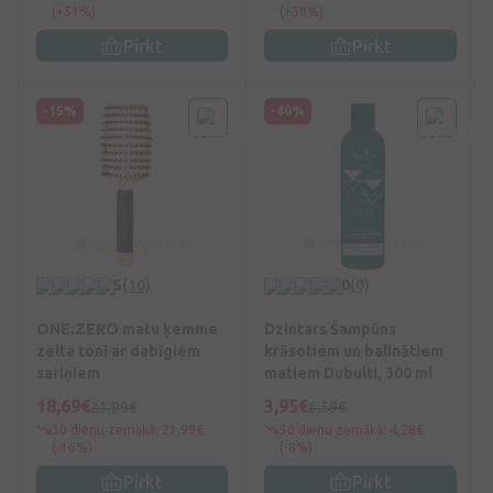
(+51%)
(+50%)
Pirkt
Pirkt
-15%
-40%
5
(10)
0
(0)
ONE:ZERO matu ķemme
Dzintars Šampūns
zelta tonī ar dabīgiem
krāsotiem un balinātiem
sariņiem
matiem Dubulti, 300 ml
18,69€
3,95€
21,99€
6,59€
30 dienu zemākā: 21,99€
30 dienu zemākā: 4,28€
(-16%)
(-8%)
Pirkt
Pirkt