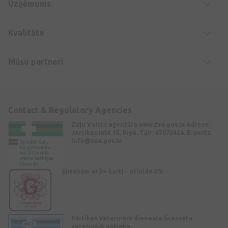
Uzņēmums
Kvalitāte
Mūsu partneri
Contact & Regulatory Agencies
Zāļu Valsts aģentūra www.zva.gov.lv Adrese:
Jersikas iela 15, Rīga. Tālr: 67078424. E-pasts:
info@zva.gov.lv
Ģimenēm ar 3+ karti - atlaide 5%
Pārtikas Veterinārā dienesta licencēta
veterinārā aptieka