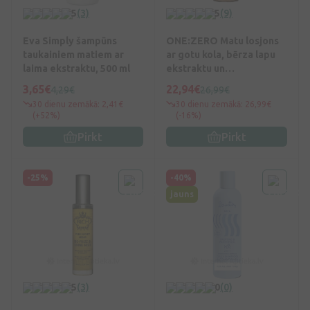
5
(3)
5
(9)
Eva Simply šampūns
ONE:ZERO Matu losjons
taukainiem matiem ar
ar gotu kola, bērza lapu
laima ekstraktu, 500 ml
ekstraktu un
hialuronskābi, 150 ml
3,65€
22,94€
4,29€
26,99€
30 dienu zemākā: 2,41€
30 dienu zemākā: 26,99€
(+52%)
(-16%)
Pirkt
Pirkt
-25%
-40%
jauns
5
(3)
0
(0)