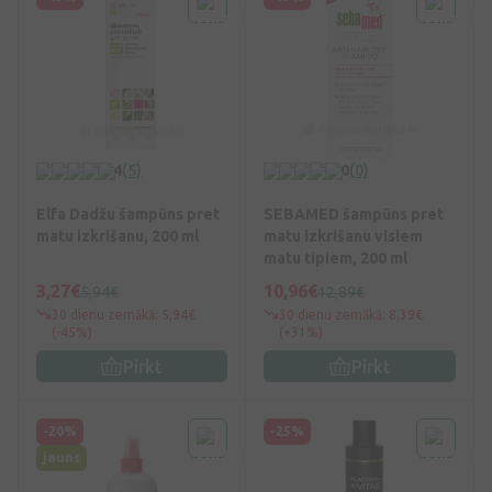
4
(5)
0
(0)
Elfa Dadžu šampūns pret
SEBAMED šampūns pret
matu izkrišanu, 200 ml
matu izkrišanu visiem
matu tipiem, 200 ml
3,27€
10,96€
5,94€
12,89€
30 dienu zemākā: 5,94€
30 dienu zemākā: 8,39€
(-45%)
(+31%)
Pirkt
Pirkt
-20%
-25%
jauns