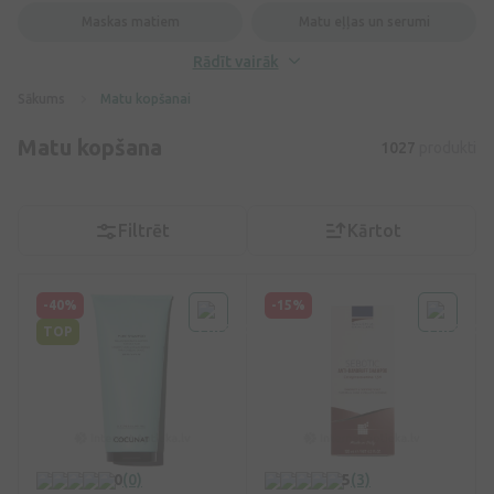
Maskas matiem
Matu eļļas un serumi
Rādīt vairāk
Sākums
Matu kopšanai
Matu kopšana
1027
produkti
Filtrēt
Kārtot
-40%
-15%
TOP
0
(0)
5
(3)