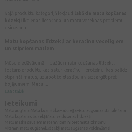
Šajā produktu kategorijā iekļauti
labākie
matu kopšanas
līdzekļi
ikdienas lietošanai un matu veselības problēmu
risināšanai.
Matu kopšanas līdzekļi ar keratīnu veselīgiem
un stipriem matiem
Mūsu piedāvājumā ir dažādi matu kopšanas līdzekļi,
tostarp produkti, kas satur keratīnu – proteīnu, kas palīdz
stiprināt matus, uzlabot to elastību un aizsargāt pret
bojājumiem.
Matu ...
Lasīt tālāk
Ieteikumi
Matu augšanai
Matu kosmētika
Matu eļļa
Matu augšanas stimulēšana
Matu kopšanas līdzekļi
Matu veidošanas līdzekļi
Matu maska sausiem matiem
Vitamīni pret matu izkrišanu
Vitamīni matu augšanai
Līdzekļi matu augšanas veicināšanai