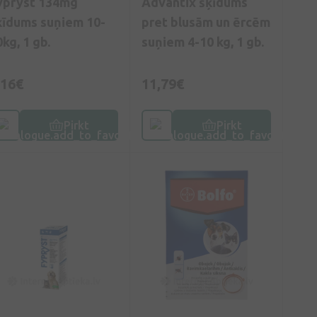
ypryst 134mg
Advantix šķīdums
ķīdums suņiem 10-
pret blusām un ērcēm
kg, 1 gb.
suņiem 4-10 kg, 1 gb.
,16€
11,79€
Pirkt
Pirkt