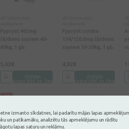
VET Bezrecepšu
VET Bezrecepšu
VE
medikamenti
medikamenti
me
Fypryst 402mg
Fypryst combo
A
šķīdums suņiem 40-
134/120.6mg šķīdums
p
60kg, 1 gb.
suņiem 10-20kg, 1 gb.
s
5,02€
4,82€
1
Pirkt
Pirkt
-10%
vietne izmanto sīkdatnes, lai padarītu mājas lapas apmeklēju
āku un patīkamāku, analizētu tās apmeklējumu un rādītu
lāgotu lapas saturu un reklāmu.