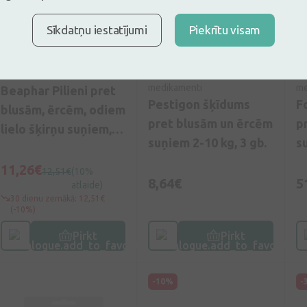
Sīkdatņu iestatījumi
Piekrītu visam
0
(0)
Veterinārija
VET Bezrecepšu
VE
medikamenti
me
Beaphar Pilieni pret
Pestigon šķīdums
F
blusām, ērcēm, odiem
pret blusām un ērcēm
p
lielo šķirņu suņiem, 3
suņiem 2-10 kg, 3 gb.
s
gb.
kg
11,26€
12,51€
(10%
8,64€
5
atlaide)
30 dienu zemākā: 12,51€
(-10%)
Pirkt
Pirkt
-10%
-