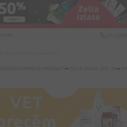
Drošība
+371 6784
ŠODIEN
VITAMĪNI
VISI PRODUKTI
👑ZELTA IZLASE LĪDZ -50👑
🎯