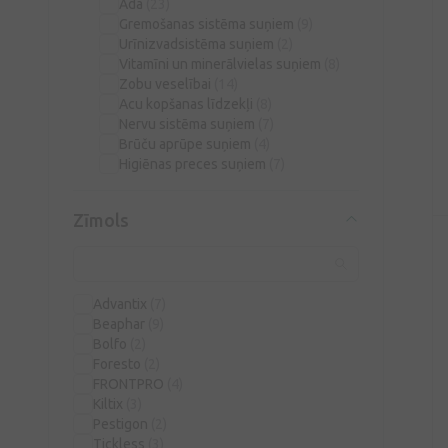
Āda
(23)
Gremošanas sistēma suņiem
(9)
Urīnizvadsistēma suņiem
(2)
Vitamīni un minerālvielas suņiem
(8)
Zobu veselībai
(14)
Acu kopšanas līdzekļi
(8)
Nervu sistēma suņiem
(7)
Brūču aprūpe suņiem
(4)
Higiēnas preces suņiem
(7)
Zīmols
Advantix
(7)
Beaphar
(9)
Bolfo
(2)
Foresto
(2)
FRONTPRO
(4)
Kiltix
(3)
Pestigon
(2)
Tickless
(3)