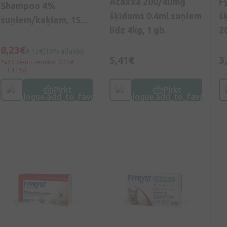
Ataxxa 200/40mg
F
Shampoo 4%
šķīdums 0.4ml suņiem
š
suņiem/kaķiem, 150
līdz 4kg, 1 gb.
20
ml
8,23€
9,15€
(10% atlaide)
5,41€
3
30 dienu zemākā: 9,15€
(-11%)
Pirkt
Pirkt