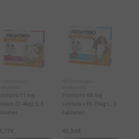
T Bezrecepšu
VET Bezrecepšu
dikamenti
medikamenti
rontpro 11 mg
Frontpro 68 mg
uņiem (2-4kg) S, 3
suņiem >10-25kg L, 3
abletes
tabletes
4,77€
45,36€