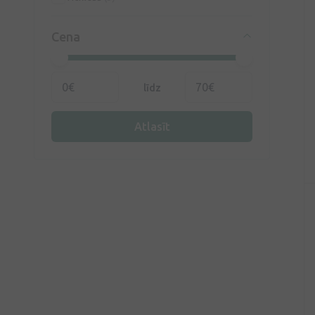
Cena
līdz
Atlasīt