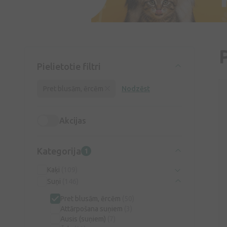
Pielietotie filtri
Pret blusām, ērcēm
Nodzēst
Akcijas
Kategorija
1
Kaķi
(109)
Suņi
(146)
Pret blusām, ērcēm
(50)
Attārpošana suņiem
(3)
Ausis (suņiem)
(7)