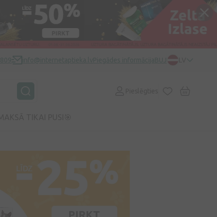
0809
info@internetaptieka.lv
Piegādes informācija
BUJ
LV
Pieslēgties
MAKSĀ TIKAI PUSI🎯