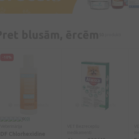
Pret blusām, ērcēm
50
produkti
-10%
0
(0)
Veterinārija
VET Bezrecepšu
VE
medikamenti
me
DF Chlorhexidine