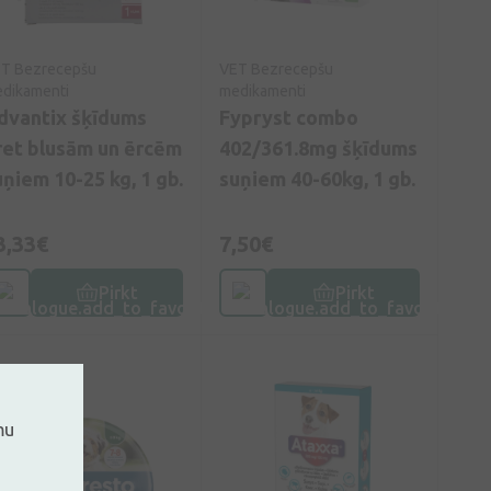
T Bezrecepšu
VET Bezrecepšu
dikamenti
medikamenti
dvantix šķīdums
Fypryst combo
ret blusām un ērcēm
402/361.8mg šķīdums
uņiem 10-25 kg, 1 gb.
suņiem 40-60kg, 1 gb.
3,33€
7,50€
Pirkt
Pirkt
mu