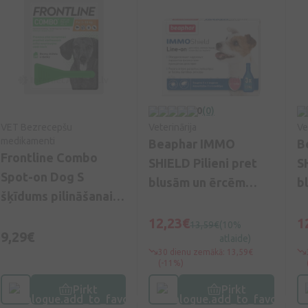
0
(0)
VET Bezrecepšu
Veterinārija
Ve
medikamenti
Beaphar IMMO
B
Frontline Combo
SHIELD Pilieni pret
S
Spot-on Dog S
blusām un ērcēm
b
šķīdums pilināšanai
suņiem S, 3*1.5 ml
s
uz ādas suņiem 0,6
12,23€
1
13,59€
(10%
ml, 1 pipete
9,29€
atlaide)
30 dienu zemākā: 13,59€
(-11%)
Pirkt
Pirkt