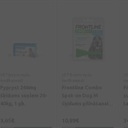
VET Bezrecepšu
VET Bezrecepšu
VE
medikamenti
medikamenti
me
Fypryst 268mg
Frontline Combo
F
šķīdums suņiem 20-
Spot-on Dog M
s
40kg, 1 gb.
šķīdums pilināšanai
t
uz ādas suņiem 1,34
ml, 1 pipete
3,65€
10,89€
3