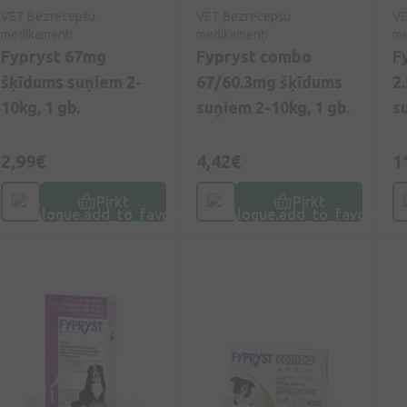
VET Bezrecepšu
VET Bezrecepšu
VE
medikamenti
medikamenti
me
Fypryst 67mg
Fypryst combo
F
šķīdums suņiem 2-
67/60.3mg šķīdums
2
10kg, 1 gb.
suņiem 2-10kg, 1 gb.
s
m
2,99€
4,42€
1
Pirkt
Pirkt