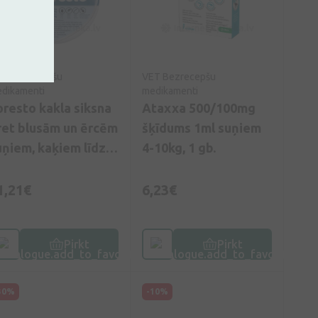
T Bezrecepšu
VET Bezrecepšu
dikamenti
medikamenti
oresto kakla siksna
Ataxxa 500/100mg
ret blusām un ērcēm
šķīdums 1ml suņiem
uņiem, kaķiem līdz 8
4-10kg, 1 gb.
, 38 cm, 1 gb.
1,21€
6,23€
Pirkt
Pirkt
30%
-10%