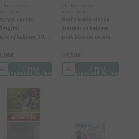
T Bezrecepšu
VET Bezrecepšu
dikamenti
medikamenti
ypryst sprejs
Bolfo kakla siksna
.5mg/ml
suņiem un kaķiem
uņiem/kaķiem, 100
pret blusām un ērcēm
l
38 cm, 1 gb.
1,08€
14,50€
Pirkt
Pirkt