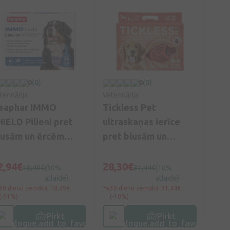
0
(0)
0
(0)
terinārija
Veterinārija
eaphar IMMO
Tickless Pet
HIELD Pilieni pret
ultraskaņas ierīce
lusām un ērcēm
pret blusām un
uņiem L, 3*4.5 ml
ērcēm, 1 gb.
2,94€
28,30€
18,49€
(30%
31,44€
(10%
atlaide)
atlaide)
30 dienu zemākā: 18,49€
30 dienu zemākā: 31,44€
(-31%)
(-10%)
Pirkt
Pirkt