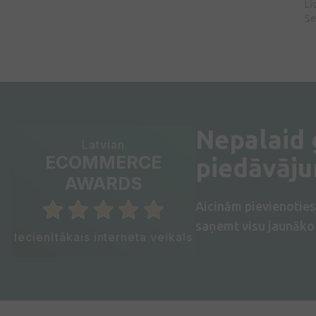
Lī
Se
Nepalaid
Latvian
ECOMMERCE
piedāvāj
AWARDS
Aicinām pievienotie
saņemt visu jaunāko 
Iecienītākais interneta veikals