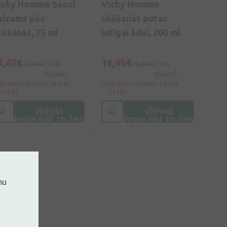
ichy Homme Sensi
Vichy Homme
alzams pēc
skūšanās putas
kūšanās, 75 ml
jutīgai ādai, 200 ml
5,45€
16,95€
29,94€
(15%
19,94€
(15%
atlaide)
atlaide)
30 dienu zemākā: 29,94€
30 dienu zemākā: 19,94€
(-15%)
(-15%)
Pirkt
Pirkt
mu