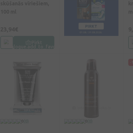
skūšanās vīriešiem,
k
100 ml
m
23,94€
9
Pirkt
-
0
(0)
0
(0)