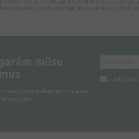
dzekļi matu augšanas veicināšanai
A un E vitamīns
B grupas vitamīni un mag
lēns un cinks
A un E vitamīns sejas ādai
Cinks un selēns
Efektīvi līdzekļi pr
 garām mūsu
umus
Es piekrītu
priv
s mūsu draugu pulkam un pirmajam
informāciju!