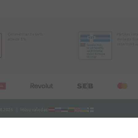
Ģimenēm ar 3+ karti -
Pārtikas Vet
atlaide 5%
dienesta lic
veterinārā a
08.2026
Mūsu valodas: