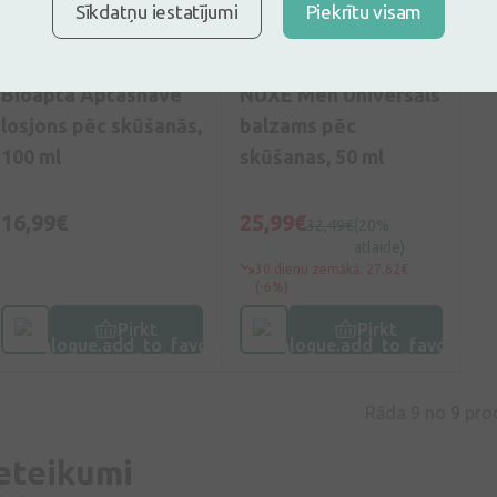
Sīkdatņu iestatījumi
Piekrītu visam
5
(1)
0
(0)
Bioapta Aptashave
NUXE Men Universāls
losjons pēc skūšanās,
balzams pēc
100 ml
skūšanas, 50 ml
16,99€
25,99€
32,49€
(20%
atlaide)
30 dienu zemākā: 27,62€
(-6%)
Pirkt
Pirkt
Rāda 9 no
9
pro
eteikumi