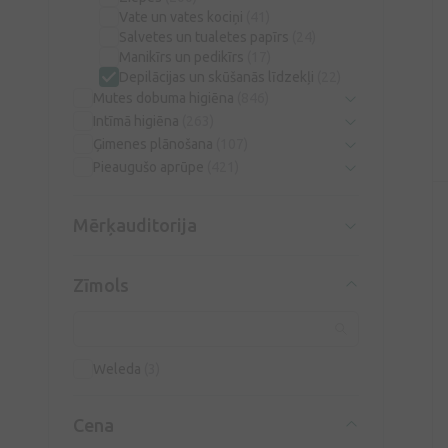
Vate un vates kociņi
(41)
Salvetes un tualetes papīrs
(24)
Manikīrs un pedikīrs
(17)
Depilācijas un skūšanās līdzekļi
(22)
Mutes dobuma higiēna
(846)
Intīmā higiēna
(263)
Ģimenes plānošana
(107)
Pieaugušo aprūpe
(421)
Mērķauditorija
Zīmols
Weleda
(3)
Cena