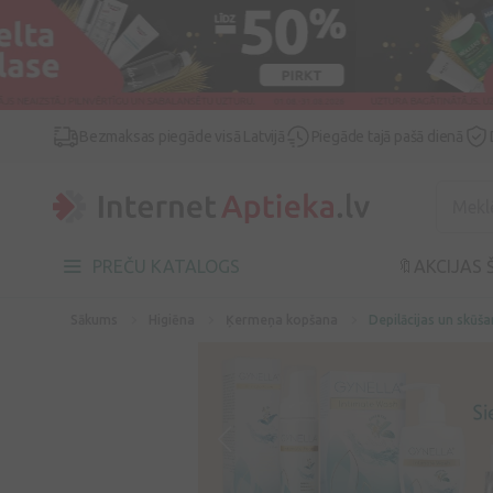
Bezmaksas piegāde visā Latvijā
Piegāde tajā pašā dienā
PREČU KATALOGS
🔖AKCIJAS 
Sākums
Higiēna
Ķermeņa kopšana
Depilācijas un skūša