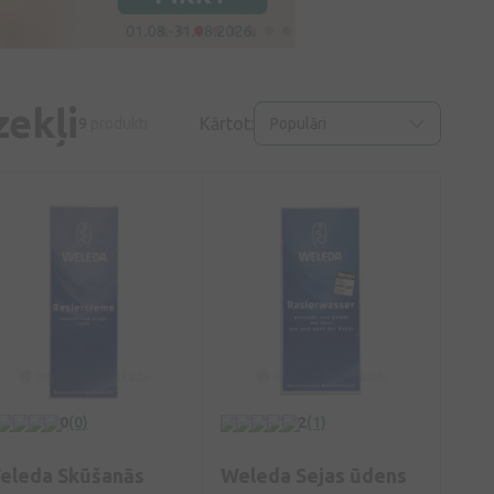
zekļi
Kārtot:
9
produkti
Populāri
0
(0)
2
(1)
eleda Skūšanās
Weleda Sejas ūdens