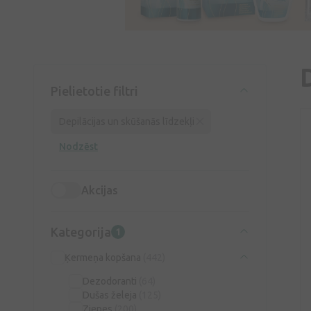
Pielietotie filtri
Depilācijas un skūšanās līdzekļi
Nodzēst
Akcijas
Kategorija
1
Ķermeņa kopšana
(442)
Dezodoranti
(64)
Dušas želeja
(125)
Ziepes
(200)