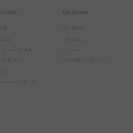
irkšanās
Uzņēmums
gāde
Par mums
aksa
Mūsu raksti
ājumi un atbildes
Licence
anu kartes
Kontakti un aptiekas
li
ikamentu piegāde