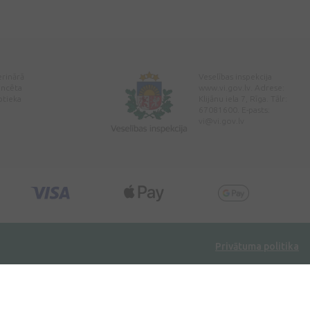
erinārā
Veselības inspekcija
encēta
www.vi.gov.lv. Adrese:
ptieka
Klijānu iela 7, Rīga. Tālr:
67081600. E-pasts:
vi@vi.gov.lv
Privātuma politika