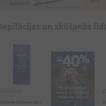
Depilācijas un skūšanās līd
0
(0)
Weleda Balzams pēc
W