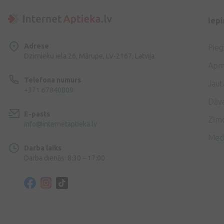
Iep
Adrese
Pie
Dzirnieku iela 26, Mārupe, LV-2167, Latvija
Apm
Telefona numurs
Jaut
+371 67840809
Dāv
E-pasts
Zīmo
info@internetaptieka.lv
Med
Darba laiks
Darba dienās: 8:30 – 17:00