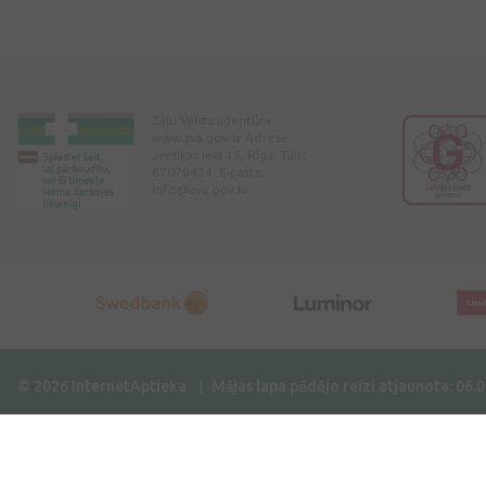
Zāļu Valsts aģentūra
www.zva.gov.lv Adrese:
Jersikas iela 15, Rīga. Tālr:
67078424. E-pasts:
info@zva.gov.lv
© 2026 InternetAptieka
Mājas lapa pēdējo reizi atjaunota: 06.