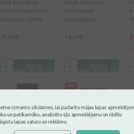
H&B Man After
NUXE Men pret
V
Shave balzams pēc
kairinājumu
b
skūšanās, 150 ml
aizsargājoša
s
skūšanās želeja, 150
ml
25,99€
14,59€
2
Pirkt
Pirkt
-20%
vietne izmanto sīkdatnes, lai padarītu mājas lapas apmeklēju
āku un patīkamāku, analizētu tās apmeklējumu un rādītu
lāgotu lapas saturu un reklāmu.