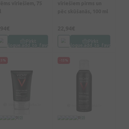
rēms vīriešiem, 75
vīriešiem pirms un
l
pēc skūšanās, 100 ml
,94€
22,94€
Pirkt
Pirkt
15%
-15%
0
(0)
0
(0)