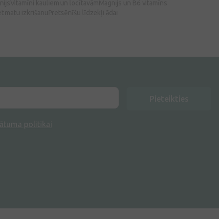
nijs
Vitamīni kauliem un locītavām
Magnijs un B6 vitamīns
et matu izkrišanu
Pretsēnīšu līdzekļi ādai
Pieteikties
ātuma politikai