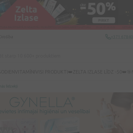
Drošība
+371 6784
ŠODIEN
VITAMĪNI
VISI PRODUKTI
👑ZELTA IZLASE LĪDZ -50👑
🎯
nās līdzekļi