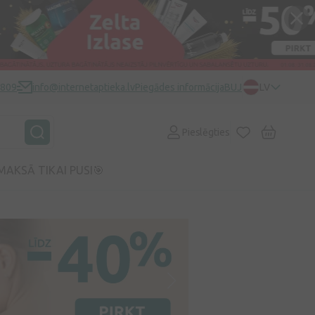
0809
info@internetaptieka.lv
Piegādes informācija
BUJ
LV
Pieslēgties
MAKSĀ TIKAI PUSI🎯