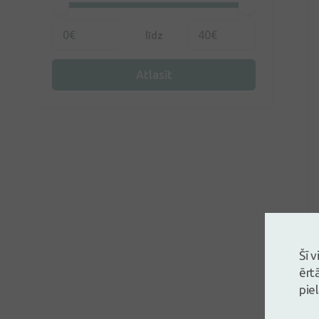
līdz
Atlasīt
Šī 
ērt
pie