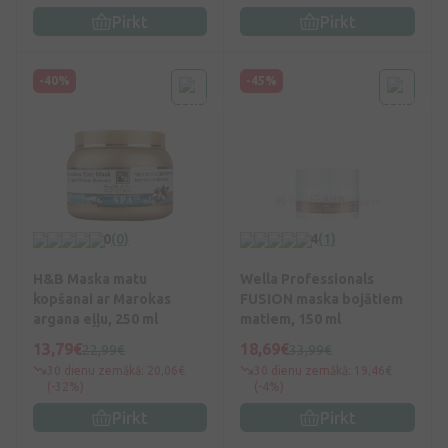
Pirkt
Pirkt
-40%
-45%
0
(0)
4
(1)
H&B Maska matu
Wella Professionals
kopšanai ar Marokas
FUSION maska bojātiem
argana eļļu, 250 ml
matiem, 150 ml
13,79€
18,69€
22,99€
33,99€
30 dienu zemākā: 20,06€
30 dienu zemākā: 19,46€
(-32%)
(-4%)
Pirkt
Pirkt