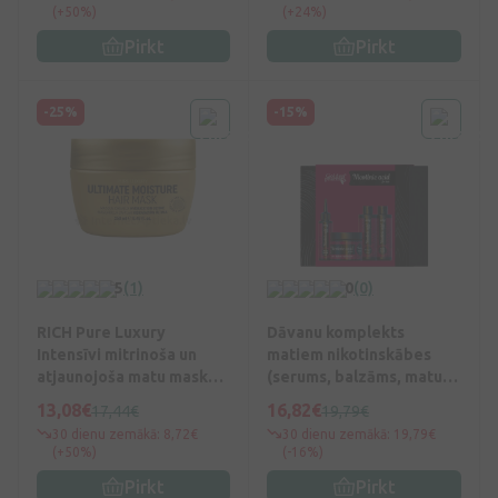
(+50%)
(+24%)
Pirkt
Pirkt
-25%
-15%
5
(1)
0
(0)
RICH Pure Luxury
Dāvanu komplekts
Intensīvi mitrinoša un
matiem nikotinskābes
atjaunojoša matu maska,
(serums, balzāms, matu
250 ml
šampūns, matu termo
13,08€
16,82€
17,44€
19,79€
maska), matu termo
30 dienu zemākā: 8,72€
30 dienu zemākā: 19,79€
maska)
(+50%)
(-16%)
Pirkt
Pirkt