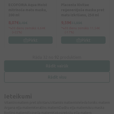
ECOFORIA Aqua Moist
Placenta Xivitae
mitrinoša matu maska,
reģenerējoša maska pret
200 ml
matu izkrišanu, 250 ml
8,07€
9,59€
9,49€
11,99€
30 dienu zemākā: 6,64€
30 dienu zemākā: 11,54€
(+22%)
(-17%)
Pirkt
Pirkt
Rāda 32 no
92
produktiem
Rādīt vairāk
Rādīt visu
Ieteikumi
Vitamīni matiem pret izkrišanu
Vitamīni matiem
Weleda toniks matiem
Argana eļļa matiem
Keratīns matiem
Dadžu eļļa matiem
Acu maska
Biotīns matiem
Rīcineļļa matiem
Kokosriekstu eļļa matiem