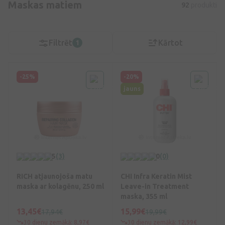
Maskas matiem
92
produkti
Filtrēt
Kārtot
1
-25%
-20%
jauns
5
(3)
0
(0)
RICH atjaunojoša matu
CHI Infra Keratin Mist
maska ar kolagēnu, 250 ml
Leave-in Treatment
maska, 355 ml
13,45€
15,99€
17,94€
19,99€
30 dienu zemākā: 8,97€
30 dienu zemākā: 12,99€