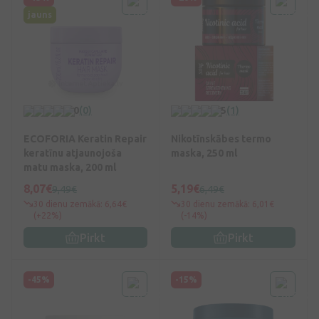
jauns
0
(0)
5
(1)
ECOFORIA Keratin Repair
Nikotīnskābes termo
keratīnu atjaunojoša
maska, 250 ml
matu maska, 200 ml
8,07€
5,19€
9,49€
6,49€
30 dienu zemākā: 6,64€
30 dienu zemākā: 6,01€
(+22%)
(-14%)
Pirkt
Pirkt
-45%
-15%