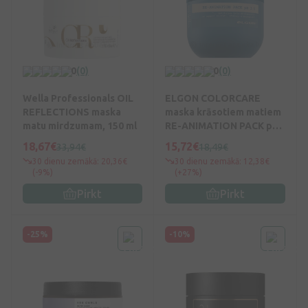
0
(0)
0
(0)
Wella Professionals OIL
ELGON COLORCARE
REFLECTIONS maska
maska krāsotiem matiem
matu mirdzumam, 150 ml
RE-ANIMATION PACK pH
3.5, 300 ml
18,67€
15,72€
33,94€
18,49€
30 dienu zemākā: 20,36€
30 dienu zemākā: 12,38€
(-9%)
(+27%)
Pirkt
Pirkt
-25%
-10%