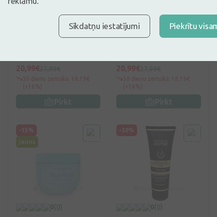
reklāmu.
0
(0)
0
(0)
Sīkdatņu iestatījumi
Piekrītu visa
CHI Argan Oil
CHI Rose Hip Oil Color
Rejuvenating Masque
Recovery Treatment
atjaunojoša maska, 340
Atjaunojoša maska, 237
ml
ml
20,99€
20,99€
27,99€
27,99€
30 dienu zemākā: 18,19€
30 dienu zemākā: 18,19€
(+16%)
(+16%)
Pirkt
Pirkt
-15%
-20%
jauns
0
(0)
0
(0)