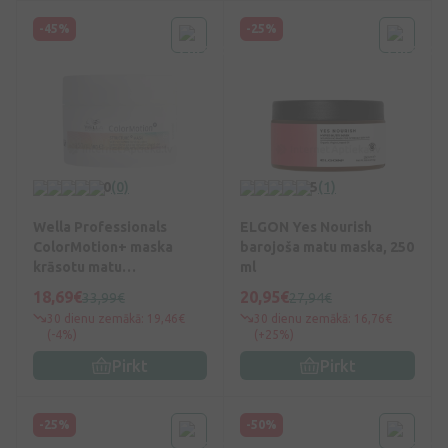
-45%
-25%
0
(0)
5
(1)
Wella Professionals
ELGON Yes Nourish
ColorMotion+ maska
barojoša matu maska, 250
krāsotu matu
ml
aizsardzībai, 150 ml
18,69€
20,95€
33,99€
27,94€
30 dienu zemākā: 19,46€
30 dienu zemākā: 16,76€
(-4%)
(+25%)
Pirkt
Pirkt
-25%
-50%