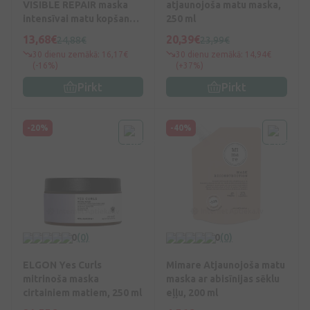
VISIBLE REPAIR maska
atjaunojoša matu maska,
intensīvai matu kopšanai,
250 ml
200 ml
13,68€
20,39€
24,88€
23,99€
30 dienu zemākā: 16,17€
30 dienu zemākā: 14,94€
(-16%)
(+37%)
Pirkt
Pirkt
-20%
-40%
0
(0)
0
(0)
ELGON Yes Curls
Mimare Atjaunojoša matu
mitrinoša maska
maska ar abisīnijas sēklu
cirtainiem matiem, 250 ml
eļļu, 200 ml