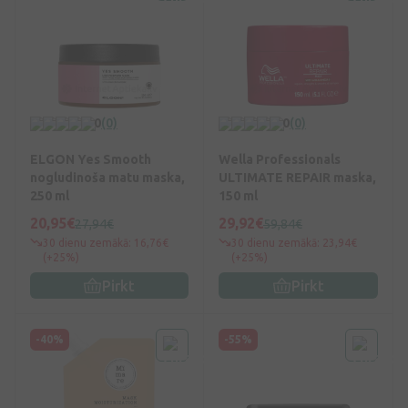
0
(0)
0
(0)
ELGON Yes Smooth
Wella Professionals
nogludinoša matu maska,
ULTIMATE REPAIR maska,
250 ml
150 ml
20,95€
29,92€
27,94€
59,84€
30 dienu zemākā: 16,76€
30 dienu zemākā: 23,94€
(+25%)
(+25%)
Pirkt
Pirkt
-40%
-55%