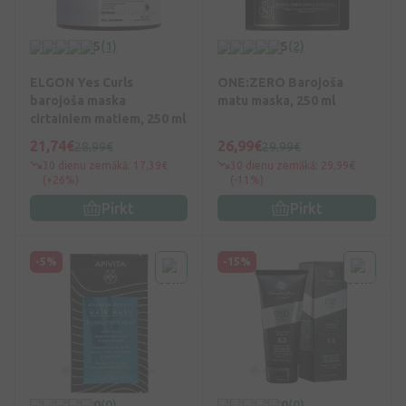
5
(1)
5
(2)
ELGON Yes Curls
ONE:ZERO Barojoša
barojoša maska
matu maska, 250 ml
cirtainiem matiem, 250 ml
21,74€
26,99€
28,99€
29,99€
30 dienu zemākā: 17,39€
30 dienu zemākā: 29,99€
(+26%)
(-11%)
Pirkt
Pirkt
-5%
-15%
0
(0)
0
(0)