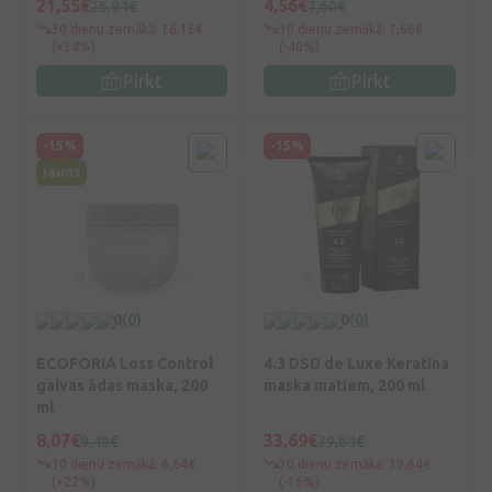
21,55€
4,56€
26,94€
7,60€
30 dienu zemākā: 16,16€
30 dienu zemākā: 7,60€
(+34%)
(-40%)
Pirkt
Pirkt
-15%
-15%
jauns
0
(0)
0
(0)
ECOFORIA Loss Control
4.3 DSD de Luxe Keratīna
galvas ādas maska, 200
maska matiem, 200 ml
ml
8,07€
33,69€
9,49€
39,64€
30 dienu zemākā: 6,64€
30 dienu zemākā: 39,64€
(+22%)
(-16%)