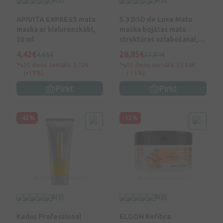
APIVITA EXPRESS matu
5.3 DSD de Luxe Matu
maska ar hialuronskābi,
maska bojātas matu
20 ml
struktūras uzlabošanai,
200 ml
4,42€
28,85€
4,65€
33,94€
30 dienu zemākā: 3,72€
30 dienu zemākā: 33,94€
(+19%)
(-15%)
Pirkt
Pirkt
-45%
-15%
0
(0)
0
(0)
Kadus Professional
ELGON Refibra