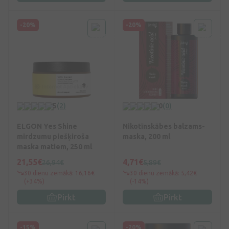
-20%
-20%
5
(2)
0
(0)
ELGON Yes Shine
Nikotīnskābes balzams-
mirdzumu piešķiroša
maska, 200 ml
maska matiem, 250 ml
21,55€
4,71€
26,94€
5,89€
30 dienu zemākā: 16,16€
30 dienu zemākā: 5,42€
(+34%)
(-14%)
Pirkt
Pirkt
-15%
-20%