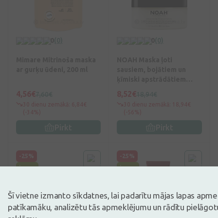
0
(0)
0
(0)
Mimare Mitrinoša maska
NOAH Maska ļoti
ar gurķu ūdeni, 200 ml
sausiem, bojātiem un
ķīmiski apstrādātiem
matiem, 250 ml
4,56€
8,52€
7,60€
18,94€
30 dienu zemākā: 6,84€
30 dienu zemākā: 18,94€
(-34%)
(-56%)
Pirkt
Pirkt
-25%
-25%
jauns
jauns
Šī vietne izmanto sīkdatnes, lai padarītu mājas lapas apm
patīkamāku, analizētu tās apmeklējumu un rādītu pielāgotu