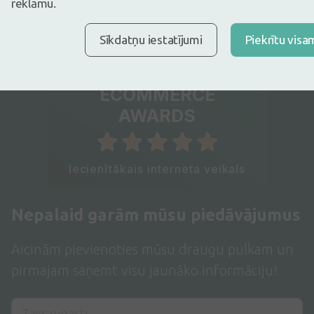
reklāmu.
Sīkdatņu iestatījumi
Piekrītu visa
Latvian
ECOMMERCE
AWARDS
Iecienītākais interneta veikals
Nepalaid garām mūsu piedāvājumus
Aicinām pievienoties mūsu draugu pulkam un
pirmajam saņemt visu jaunāko informāciju!