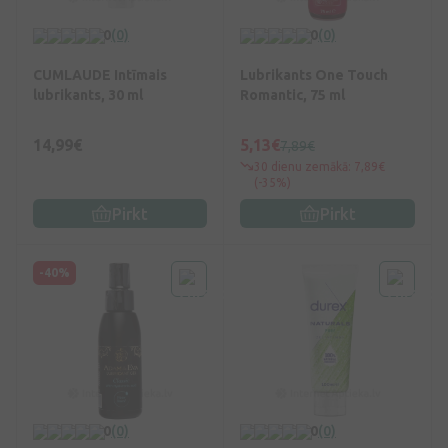
0
(0)
0
(0)
CUMLAUDE Intīmais
Lubrikants One Touch
lubrikants, 30 ml
Romantic, 75 ml
14,99€
5,13€
7,89€
30 dienu zemākā: 7,89€
(-35%)
Pirkt
Pirkt
-40%
0
(0)
0
(0)