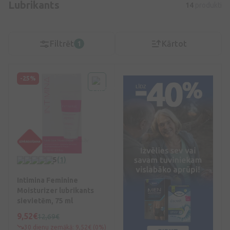
Lubrikants
14
produkti
Filtrēt
Kārtot
1
-25%
5
(1)
Intimina Feminine
Moisturizer lubrikants
sievietēm, 75 ml
9,52€
12,69€
30 dienu zemākā: 9,52€ (0%)