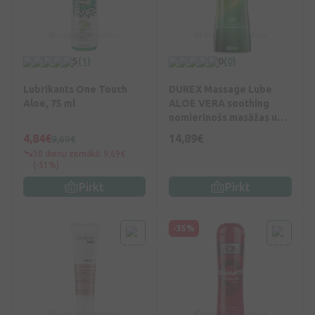
5
(1)
0
(0)
Lubrikants One Touch
DUREX Massage Lube
Aloe, 75 ml
ALOE VERA soothing
nomierinošs masāžas un
intīmais gels, 200 ml
4,84€
14,89€
9,69€
30 dienu zemākā: 9,69€
(-51%)
Pirkt
Pirkt
-35%