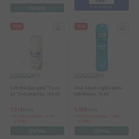
Pirkt
-20%
-36%
5
(1)
0
(0)
Lubrikācijas gels "Tu un
One Touch Lights gels-
es" bez smaržas, 100 ml
lubrikants, 75 ml
7,51€
5,05€
9,39€
7,89€
30 dienu zemākā: 9,39€
30 dienu zemākā: 7,89€
(-21%)
(-36%)
Pirkt
Pirkt