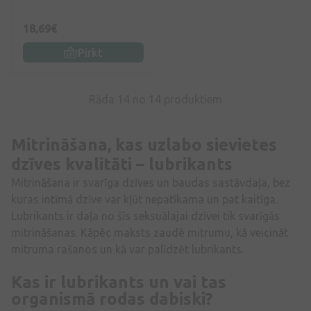
18,69€
Pirkt
Rāda 14 no
14
produktiem
Mitrināšana, kas uzlabo sievietes
dzīves kvalitāti – lubrikants
Mitrināšana ir svarīga dzīves un baudas sastāvdaļa, bez
kuras intīmā dzīve var kļūt nepatīkama un pat kaitīga.
Lubrikants ir daļa no šīs seksuālajai dzīvei tik svarīgās
mitrināšanas. Kāpēc maksts zaudē mitrumu, kā veicināt
mitruma rašanos un kā var palīdzēt lubrikants.
Kas ir lubrikants un vai tas
organismā rodas dabiski?