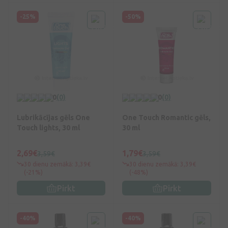
-25%
-50%
0
(0)
0
(0)
Lubrikācījas gēls One
One Touch Romantic gēls,
Touch lights, 30 ml
30 ml
2,69€
1,79€
3,59€
3,59€
30 dienu zemākā: 3,39€
30 dienu zemākā: 3,39€
(-21%)
(-48%)
Pirkt
Pirkt
-40%
-40%