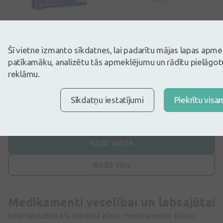
Bezrecepšu medikamenti
Bezrecepšu medikamenti
DETRALEX 500mg
Helmintox 125 mg, 6
Šī vietne izmanto sīkdatnes, lai padarītu mājas lapas apm
apvalkotās tabletes, 30
tabletes
gab
patīkamāku, analizētu tās apmeklējumu un rādītu pielāgotu
reklāmu.
13,24€
5,50€
Pirkt
Pirkt
Sīkdatņu iestatījumi
Piekrītu visa
Rāda 32 no
559
produktiem
Rādīt vairāk
Rādīt visu
Medikamenti veselībai un labsajūtai
InternetAptieka.lv piedāvā plašu medikamentu klāstu