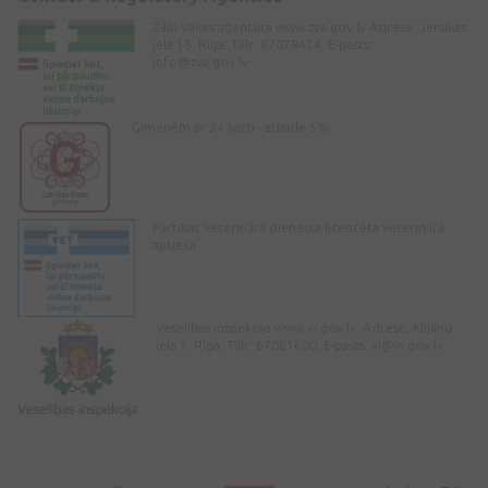
Zāļu Valsts aģentūra www.zva.gov.lv Adrese: Jersikas
iela 15, Rīga. Tālr: 67078424. E-pasts:
info@zva.gov.lv
Ģimenēm ar 3+ karti - atlaide 5%
Pārtikas Veterinārā dienesta licencēta veterinārā
aptieka
Veselības inspekcija www.vi.gov.lv. Adrese: Klijānu
iela 7, Rīga. Tālr: 67081600. E-pasts:
vi@vi.gov.lv