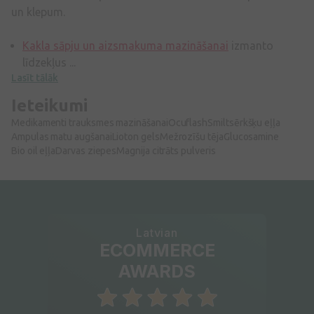
un klepum.
Kakla sāpju un aizsmakuma mazināšanai
izmanto
līdzekļus ...
Lasīt tālāk
Ieteikumi
Medikamenti trauksmes mazināšanai
Ocuflash
Smiltsērkšķu eļļa
Ampulas matu augšanai
Lioton gels
Mežrozīšu tēja
Glucosamine
Bio oil eļļa
Darvas ziepes
Magnija citrāts pulveris
Latvian
ECOMMERCE
AWARDS