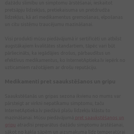
dažādu slimību un simptomu ārstēšanai, ieskaitot
pretsāpju līdzekļus, pretiekaisuma un pretdrudža
līdzekļus, kā arī medikamentus gremošanas, elpošanas
un citu sistēmu traucējumu mazināšanai.
Visi produkti mūsu piedāvājumā ir sertificēti un atbilst
augstākajiem kvalitātes standartiem, tāpēc vari būt
pārliecināts, ka iegādājies drošus, pārbaudītus un
efektīvus medikamentus, ko InternetAptieka.lv iepērk no
uzticamiem ražotājiem ar drošu reputāciju.
Medikamenti pret saaukstēšanos un gripu
Saaukstēšanās un gripas sezona ikvienu no mums var
pārsteigt ar virkni nepatīkamu simptomu, taču
InternetAptieka.lv piedāvā plašu līdzekļu klāstu to
mazināšanai. Mūsu piedāvājumā
pret saaukstēšanos un
gripu
atradīsi preparātus dažādu simptomu ārstēšanai,
sākot no kakla sāpēm un aizsmakuma līdz temperatūrai