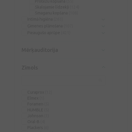
Protēžu kopšana
(55)
Skalojamie līdzekļi
(124)
Smaganu kopšana
(108)
Intīmā higiēna
(263)
Ģimenes plānošana
(107)
Pieaugušo aprūpe
(421)
Mērķauditorija
Zīmols
Curaprox
(12)
Elmex
(1)
Foramen
(5)
HUMBLE
(5)
Johnson
(1)
Oral-B
(4)
Plackers
(6)