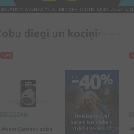
Zobu diegi un kociņi
34
produkti
-30%
-
5
(2)
Woom Carbon+ zobu
W