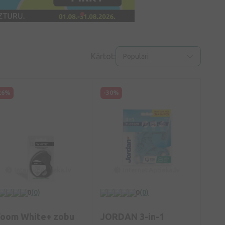
Kārtot:
Populāri
26%
-30%
0
(0)
0
(0)
oom White+ zobu
JORDAN 3-in-1