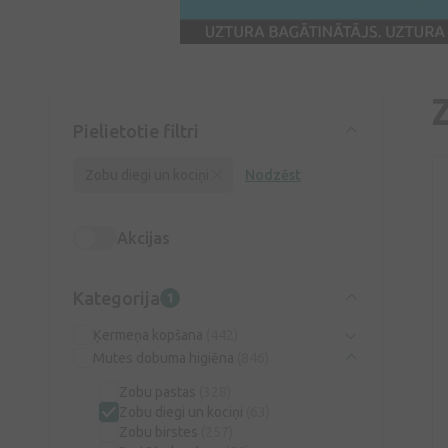
Pielietotie filtri
Zobu diegi un kociņi
Nodzēst
Akcijas
Kategorija
1
Ķermeņa kopšana
(442)
Mutes dobuma higiēna
(846)
Zobu pastas
(328)
Zobu diegi un kociņi
(63)
Zobu birstes
(257)