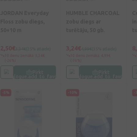
JORDAN Everyday
HUMBLE CHARCOAL
C
Floss zobu diegs,
zobu diegs ar
i
50+10 m
turētāju, 50 gb.
t
C
1 
2,50€
3,24€
8
3,34€
(25% atlaide)
4,99€
(35% atlaide)
30 dienu zemākā: 3,34€
30 dienu zemākā: 4,99€
(-26%)
(-36%)
Pirkt
Pirkt
-5%
-10%
-