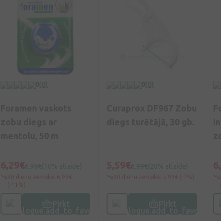
0
(0)
0
(0)
Foramen vaskots
Curaprox DF967 Zobu
F
zobu diegs ar
diegs turētājā, 30 gb.
i
mentolu, 50 m
z
bi
6,29€
5,59€
6
6,99€
(10% atlaide)
6,99€
(20% atlaide)
30 dienu zemākā: 6,99€
30 dienu zemākā: 5,99€ (-7%)
(-11%)
Pirkt
Pirkt