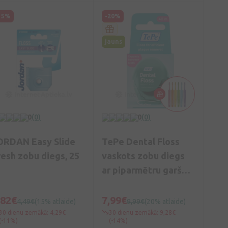
15%
-20%
jauns
0
(0)
0
(0)
ORDAN Easy Slide
TePe Dental Floss
resh zobu diegs, 25
vaskots zobu diegs
ar piparmētru garšu,
40 m
,82€
7,99€
4,49€
(15% atlaide)
9,99€
(20% atlaide)
30 dienu zemākā: 4,29€
30 dienu zemākā: 9,28€
(-11%)
(-14%)