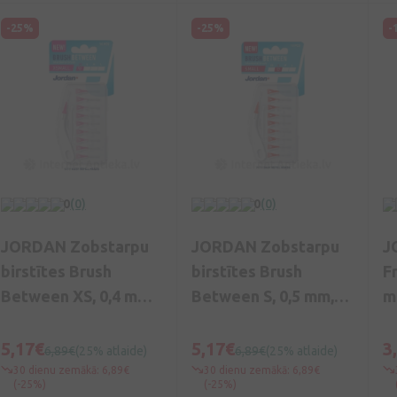
-25%
-25%
-
0
(0)
0
(0)
JORDAN Zobstarpu
JORDAN Zobstarpu
J
birstītes Brush
birstītes Brush
F
Between XS, 0,4 mm,
Between S, 0,5 mm,
m
10 gb.
10 gb.
5,17€
5,17€
3
6,89€
(25% atlaide)
6,89€
(25% atlaide)
30 dienu zemākā: 6,89€
30 dienu zemākā: 6,89€
(-25%)
(-25%)