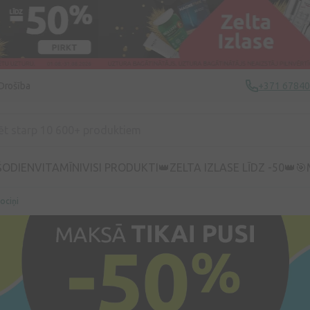
Drošība
+371 6784
ŠODIEN
VITAMĪNI
VISI PRODUKTI
👑ZELTA IZLASE LĪDZ -50👑
🎯
ociņi