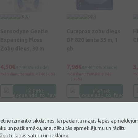
0
(0)
0
(0)
Sensodyne Gentle
Curaprox zobu diegs
H
Expanding Floss
DF 820 lenta 35 m, 1
C
Zobu diegs, 30 m
gb.
4,50€
7,96€
3
4,74€
(5% atlaide)
8,84€
(10% atlaide)
30 dienu zemākā: 4,74€ (-6%)
30 dienu zemākā: 8,84€
(-10%)
Pirkt
Pirkt
-45%
-25%
-
vietne izmanto sīkdatnes, lai padarītu mājas lapas apmeklēju
j
āku un patīkamāku, analizētu tās apmeklējumu un rādītu
lāgotu lapas saturu un reklāmu.