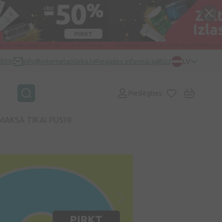
0809
info@internetaptieka.lv
Piegādes informācija
BUJ
LV
Pieslēgties
MAKSĀ TIKAI PUSI🎯