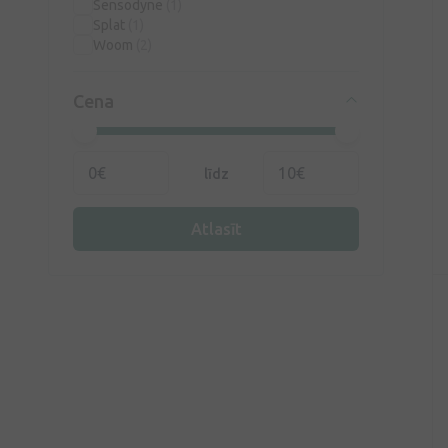
Sensodyne
(1)
Splat
(1)
Woom
(2)
Cena
līdz
Atlasīt