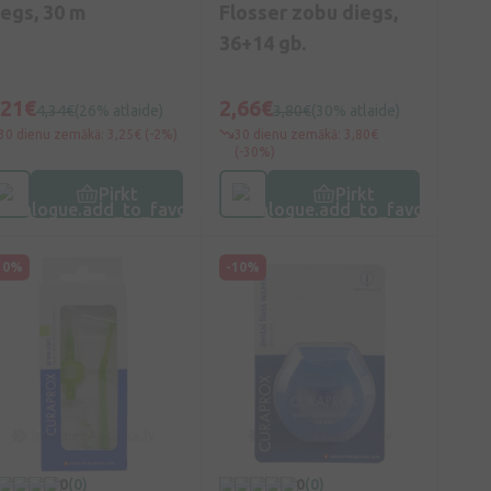
iegs, 30 m
Flosser zobu diegs,
36+14 gb.
,21€
2,66€
4,34€
(26% atlaide)
3,80€
(30% atlaide)
30 dienu zemākā: 3,25€ (-2%)
30 dienu zemākā: 3,80€
(-30%)
Pirkt
Pirkt
10%
-10%
0
(0)
0
(0)