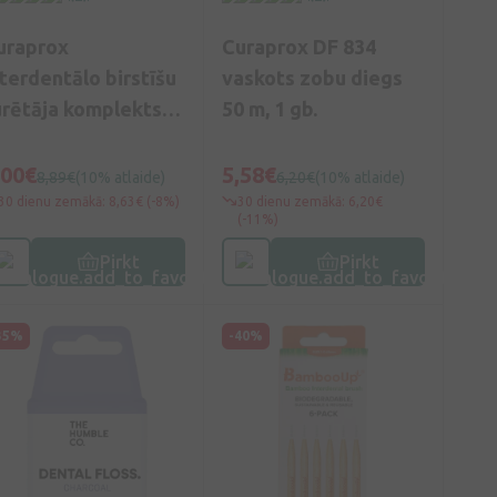
uraprox
Curaprox DF 834
nterdentālo birstīšu
vaskots zobu diegs
urētāja komplekts
50 m, 1 gb.
PS011 + 5 birstītes,
gb.
,00€
5,58€
8,89€
(10% atlaide)
6,20€
(10% atlaide)
30 dienu zemākā: 8,63€ (-8%)
30 dienu zemākā: 6,20€
(-11%)
Pirkt
Pirkt
35%
-40%