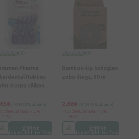
0
(0)
0
(0)
oramen Pharma
Bamboo-Up kokogles
nterdental Rubbes
zobu diegs, 50 m
obu starpu silikona
rstīte, 30 gb.
,65€
2,66€
7,39€
(10% atlaide)
4,84€
(45% atlaide)
30 dienu zemākā: 7,39€
30 dienu zemākā: 4,84€
(-11%)
(-46%)
Pirkt
Pirkt