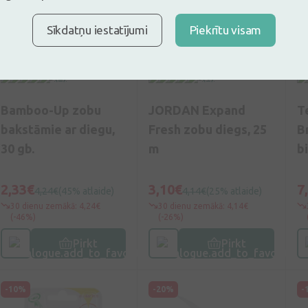
Sīkdatņu iestatījumi
Piekrītu visam
5
(2)
0
(0)
Bamboo-Up zobu
JORDAN Expand
T
bakstāmie ar diegu,
Fresh zobu diegs, 25
B
30 gb.
m
b
ro
2,33€
3,10€
7
4,24€
(45% atlaide)
4,14€
(25% atlaide)
30 dienu zemākā: 4,24€
30 dienu zemākā: 4,14€
(-46%)
(-26%)
Pirkt
Pirkt
-10%
-20%
-