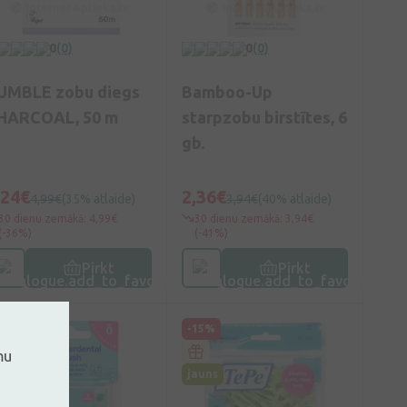
0
(0)
0
(0)
UMBLE zobu diegs
Bamboo-Up
HARCOAL, 50 m
starpzobu birstītes, 6
gb.
,24€
2,36€
4,99€
(35% atlaide)
3,94€
(40% atlaide)
30 dienu zemākā: 4,99€
30 dienu zemākā: 3,94€
(-36%)
(-41%)
Pirkt
Pirkt
15%
-15%
mu
auns
jauns