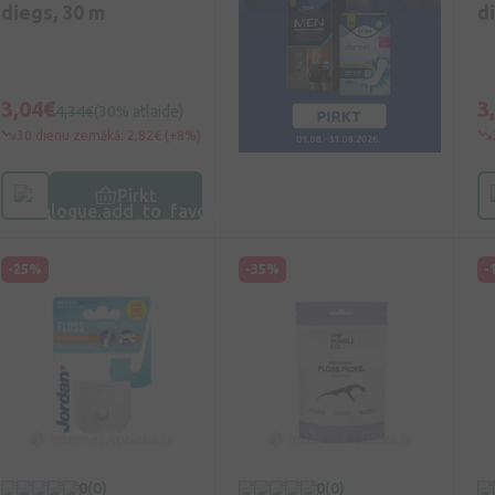
diegs, 30 m
d
3,04€
3
4,34€
(30% atlaide)
30 dienu zemākā: 2,82€ (+8%)
Pirkt
-25%
-35%
-
0
(0)
0
(0)