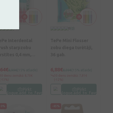
0
(0)
0
(0)
ePe Interdental
TePe Mini Flosser
rush starpzobu
zobu diega turētāji,
irstītes 0,4 mm,
36 gab.
zā, 6 gb.
,64€
6,88€
8,99€
(15% atlaide)
8,09€
(15% atlaide)
30 dienu zemākā: 8,70€
30 dienu zemākā: 7,81€
(-13%)
(-12%)
Pirkt
Pirkt
10%
-45%