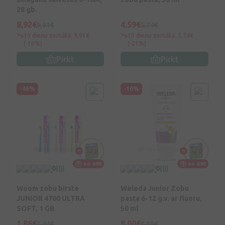
28 gb.
8,92€
4,59€
9,91€
5,74€
30 dienu zemākā: 9,91€
30 dienu zemākā: 5,74€
(-10%)
(-21%)
Pirkt
Pirkt
-46%
-10%
no 49€
no 49€
0
(0)
0
(0)
Woom zobu birste
Weleda Junior Zobu
JUNIOR 4700 ULTRA
pasta 6-12 g.v. ar fluoru,
SOFT, 1 GB
50 ml
1,86€
8,00€
3,44€
8,89€