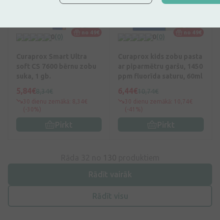
no 49€
no 49€
0
(0)
0
(0)
Curaprox Smart Ultra
Curaprox kids zobu pasta
soft CS 7600 bērnu zobu
ar piparmētru garšu, 1450
suka, 1 gb.
ppm fluorīda saturu, 60ml
5,84€
6,44€
8,34€
10,74€
30 dienu zemākā: 8,34€
30 dienu zemākā: 10,74€
(-30%)
(-41%)
Pirkt
Pirkt
Rāda 32 no
130
produktiem
Rādīt vairāk
Rādīt visu