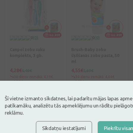
no 49€
no 49€
0
(0)
0
(0)
Canpol zobu suku
Brush-Baby zobu
komplekts, 3 gb.
šķilšanās zobu pasta, 50
ml
4,28€
4,55€
5,49€
5,69€
30 dienu zemākā: 4,39€
30 dienu zemākā: 4,64€
(-3%)
(-2%)
Pirkt
Pirkt
Šī vietne izmanto sīkdatnes, lai padarītu mājas lapas apm
patīkamāku, analizētu tās apmeklējumu un rādītu pielāgotu
-30%
-40%
reklāmu.
Sīkdatņu iestatījumi
Piekrītu visa