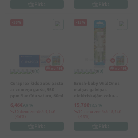
Pirkt
Pirkt
-35%
-15%
no 49€
no 49€
0
(0)
0
(0)
Curaprox kids zobu pasta
Brush-baby WildOnes
ar zemeņu garšu, 950
maiņas galviņas
ppm fluorīda saturu, 60ml
elektriskajām zobu
birstēm, 4 gab
6,46€
15,76€
9,94€
18,54€
30 dienu zemākā: 9,94€
30 dienu zemākā: 18,54€
(-36%)
(-15%)
Pirkt
Pirkt