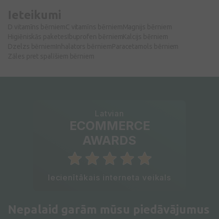
Ieteikumi
D vitamīns bērniem
C vitamīns bērniem
Magnijs bērniem
Higiēniskās paketes
Ibuprofen bērniem
Kalcijs bērniem
Dzelzs bērniem
Inhalators bērniem
Paracetamols bērniem
Zāles pret spalīšiem bērniem
Latvian
ECOMMERCE
AWARDS
Iecienītākais interneta veikals
Nepalaid garām mūsu piedāvājumus