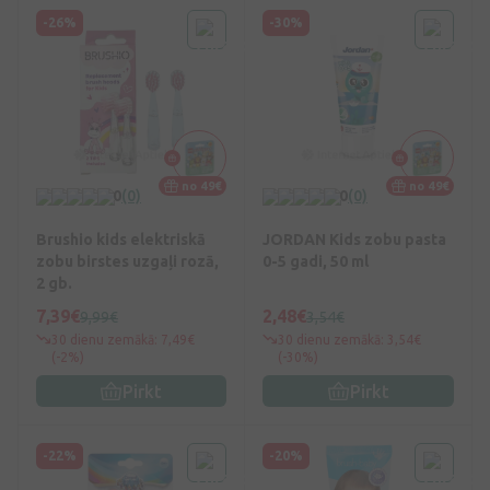
-26%
-30%
no 49€
no 49€
0
(0)
0
(0)
Brushio kids elektriskā
JORDAN Kids zobu pasta
zobu birstes uzgaļi rozā,
0-5 gadi, 50 ml
2 gb.
7,39€
2,48€
9,99€
3,54€
30 dienu zemākā: 7,49€
30 dienu zemākā: 3,54€
(-2%)
(-30%)
Pirkt
Pirkt
-22%
-20%