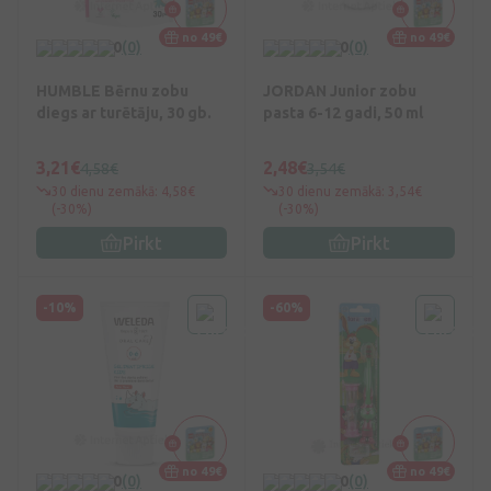
no 49€
no 49€
0
(0)
0
(0)
HUMBLE Bērnu zobu
JORDAN Junior zobu
diegs ar turētāju, 30 gb.
pasta 6-12 gadi, 50 ml
3,21€
2,48€
4,58€
3,54€
30 dienu zemākā: 4,58€
30 dienu zemākā: 3,54€
(-30%)
(-30%)
Pirkt
Pirkt
-10%
-60%
no 49€
no 49€
0
(0)
0
(0)