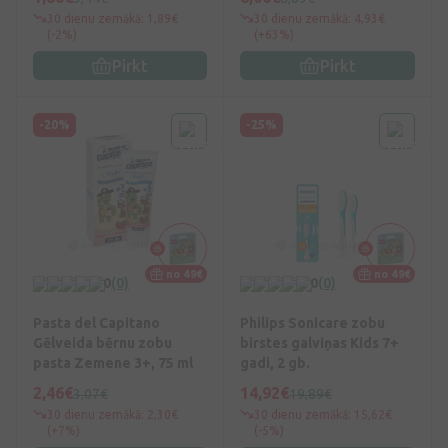
30 dienu zemākā: 1,89€
30 dienu zemākā: 4,93€
(-2%)
(+63%)
Pirkt
Pirkt
-20%
-25%
no 49€
no 49€
0
(0)
0
(0)
Pasta del Capitano
Philips Sonicare zobu
Gēlveida bērnu zobu
birstes galviņas Kids 7+
pasta Zemene 3+, 75 ml
gadi, 2 gb.
2,46€
14,92€
3,07€
19,89€
30 dienu zemākā: 2,30€
30 dienu zemākā: 15,62€
(+7%)
(-5%)