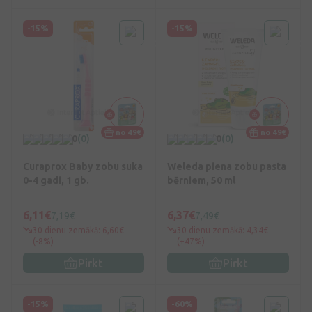
-15%
-15%
no 49€
no 49€
0
(0)
0
(0)
Curaprox Baby zobu suka
Weleda piena zobu pasta
0-4 gadi, 1 gb.
bērniem, 50 ml
6,11€
6,37€
7,19€
7,49€
30 dienu zemākā: 6,60€
30 dienu zemākā: 4,34€
(-8%)
(+47%)
Pirkt
Pirkt
-15%
-60%