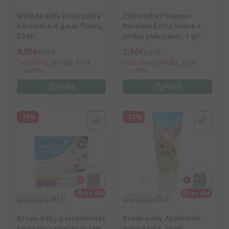
Weleda Kids Zobu pasta
Zobu suka Foramen
bērniem 0-6 g.v.ar fluoru,
Bērniem Extra Suave +
50 ml
smilšu pulkstenis, 1 gb.
8,00€
2,34€
8,89€
5,85€
30 dienu zemākā: 4,93€
30 dienu zemākā: 5,85€
(+63%)
(-60%)
Pirkt
Pirkt
-10%
-20%
no 49€
no 49€
5
(1)
5
(2)
Brush-Baby pašsadalošās
Brush-baby Applemint
smaganu salvetes 0-16M,
zobu pasta, 50 ml