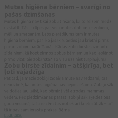
Mutes higiēna bērniem – svarīgi no
pašas dzimšanas
Mutes higiēna nav tikai zobu tīrīšana, kā to reizēm mēdz
uzskatīt. Tās ir rūpes par visu mutes dobumu – zobiem,
mēli un smaganām. Labs pierādījums tam ir mutes
higiēna bērniem, par ko jāsāk rūpēties jau krietni pirms
pirmo zobiņu parādīšanās. Kādas zobu birstes izmantot
zīdaiņiem, kā kopt pirmos zobus bērniem un kad ieplānot
pirmo vizīti pie zobārsta? To visu uzziniet turpinājumā.
Zobu birste zīdainim – atšķirīga, bet
ļoti vajadzīga
Pat tad, ja mazie zobiņi zīdaiņa mutē nav redzami, tas
nenozīmē, ka mutes higiēna nav nepieciešama. Zobiņi sāk
veidoties jau laikā, kad bērniņš vēl atrodas mammas
vēderā. Pēc piedzimšanas parasti zobiņi sāk šķelties pus
gada vecumā, taču reizēm tas notiek arī krietni ātrāk – arī
tā ir pavisam ierasta prakse. Bērna ...
Lasīt tālāk