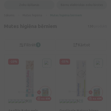
Zobu šķilšanās
Bērnu elektriskās zobu birstes
Sākums
Mutes higiēna
Mutes higiēna bērniem
Mutes higiēna bērniem
130
produkti
Filtrēt
Kārtot
1
-20%
-55%
no 49€
no 49€
0
(0)
5
(1)
Anaftin Baby gels
Dentinale Natura bērnu