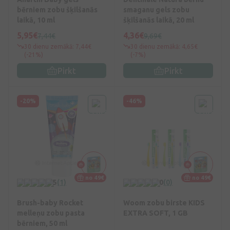
bērniem zobu šķilšanās
smaganu gels zobu
laikā, 10 ml
šķilšanās laikā, 20 ml
5,95€
4,36€
7,44€
9,69€
30 dienu zemākā: 7,44€
30 dienu zemākā: 4,65€
(-21%)
(-7%)
Pirkt
Pirkt
-20%
-46%
no 49€
no 49€
5
(1)
0
(0)
Brush-baby Rocket
Woom zobu birste KIDS
melleņu zobu pasta
EXTRA SOFT, 1 GB
bērniem, 50 ml