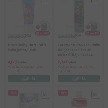
no 49€
no 49€
5
(2)
0
(0)
Brush-Baby Tutti Frutti
Foramen Bērnu zobu suka
zobu pasta, 50 ml
maiņas sakodienā ar
mēles tīrītāju + rokas
pulkstenis, 1 gb.
4,88€
2,34€
5,74€
5,85€
30 dienu zemākā: 5,74€
30 dienu zemākā: 4,97€
(-15%)
(-53%)
Pirkt
Pirkt
-15%
-10%