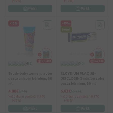
(-10%)
(-10%)
Pirkt
Pirkt
-15%
-45%
jauns
no 49€
no 49€
4
(5)
0
(0)
Brush-baby zemeņu zobu
ELGYDIUM PLAQUE-
pasta unicorn bērniem, 50
DISCLOSING mācību zobu
ml
pasta bērniem, 50 ml
4,88€
6,03€
5,74€
10,97€
30 dienu zemākā: 5,74€
30 dienu zemākā: 10,97€
(-15%)
(-46%)
Pirkt
Pirkt