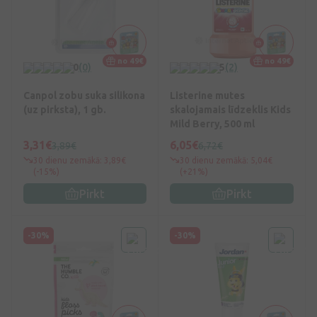
no 49€
no 49€
0
(0)
5
(2)
Canpol zobu suka silikona
Listerine mutes
(uz pirksta), 1 gb.
skalojamais līdzeklis Kids
Mild Berry, 500 ml
3,31€
6,05€
3,89€
6,72€
30 dienu zemākā: 3,89€
30 dienu zemākā: 5,04€
(-15%)
(+21%)
Pirkt
Pirkt
-30%
-30%