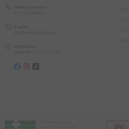
Telefona numurs
Jaut
+371 67840809
Dāv
E-pasts
Zīmo
info@internetaptieka.lv
Med
Darba laiks
Darba dienās: 8:30 – 17:00
Zāļu Valsts aģentūra
www.zva.gov.lv Adrese: