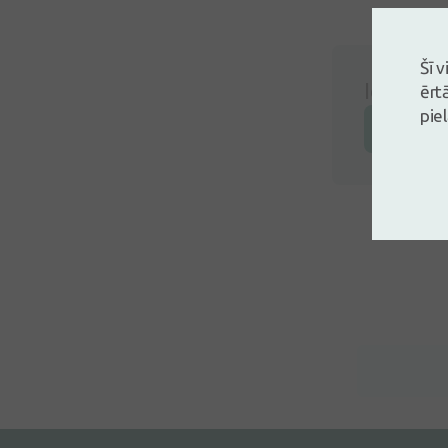
Šī 
Ielogojie
ērt
pie
Atstāj a