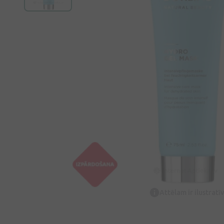
Attēlam ir ilustrat