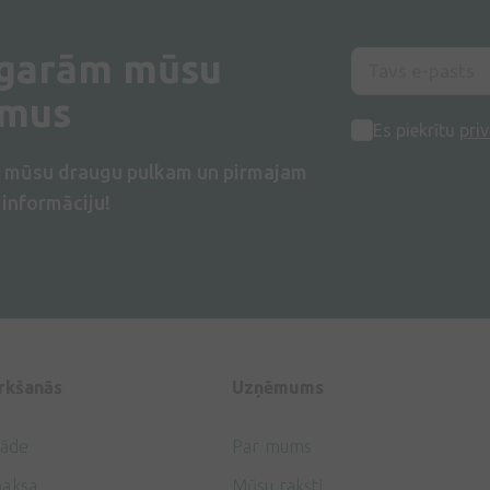
 garām mūsu
umus
Es piekrītu
priv
s mūsu draugu pulkam un pirmajam
informāciju!
irkšanās
Uzņēmums
gāde
Par mums
aksa
Mūsu raksti