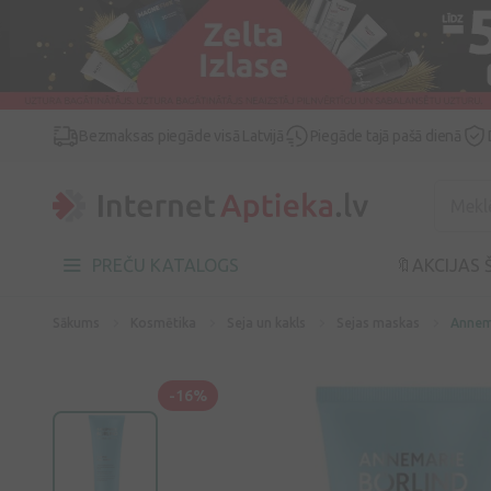
Bezmaksas piegāde visā Latvijā
Piegāde tajā pašā dienā
PREČU KATALOGS
🔖AKCIJAS 
Sākums
Kosmētika
Seja un kakls
Sejas maskas
Annema
-16%