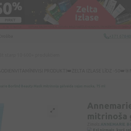
Drošība
+371 6784
ŠODIEN
VITAMĪNI
VISI PRODUKTI
👑ZELTA IZLASE LĪDZ -50👑
🎯
rie Borlind Beauty Mask mitrinoša gēlveida sejas maska, 75 ml
Annemarie
mitrinoša 
Zīmols:
ANNEMARIE B
Esi pirmais, kurš s