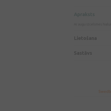
Apraksts
Ar augu izcelsmes hialur
Lietošana
Sastāvs