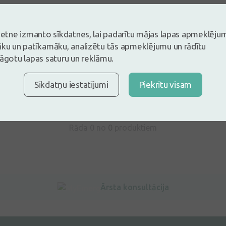
vietne izmanto sīkdatnes, lai padarītu mājas lapas apmeklēju
s un esi pirmais, kas atstāj atsauksmi
āku un patīkamāku, analizētu tās apmeklējumu un rādītu
lāgotu lapas saturu un reklāmu.
tsauksmi ielogojoties
Nav konts?
Izveidot kontu
Sīkdatņu iestatījumi
Piekrītu visam
Rāda 0 no
0
produktiem
Ārsta konsultācija