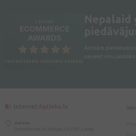
Nepalaid
Latvian
ECOMMERCE
piedāvāj
AWARDS
Aicinām pievienotie
saņemt visu jaunāko 
Iecienītākais interneta veikals
Iep
Adrese
Pie
Dzirnieku iela 26, Mārupe, LV-2167, Latvija
Apm