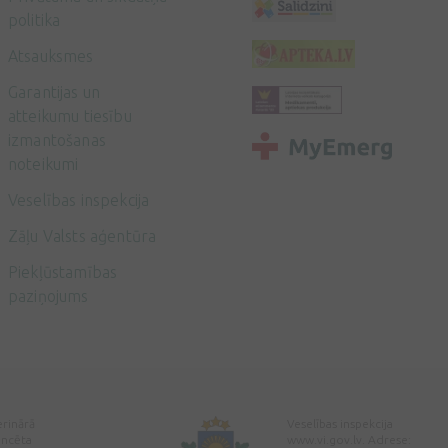
politika
Atsauksmes
Garantijas un
atteikumu tiesību
izmantošanas
noteikumi
Veselības inspekcija
Zāļu Valsts aģentūra
Piekļūstamības
paziņojums
erinārā
Veselības inspekcija
encēta
www.vi.gov.lv. Adrese: