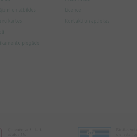
ājumi un atbildes
Licence
anu kartes
Kontakti un aptiekas
li
ikamentu piegāde
Ģimenēm ar 3+ karti -
Pārtikas Vet
atlaide 5%
dienesta lic