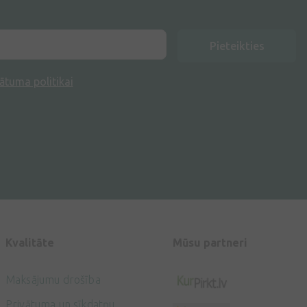
Pieteikties
ātuma politikai
Kvalitāte
Mūsu partneri
Maksājumu drošība
Privātuma un sīkdatņu