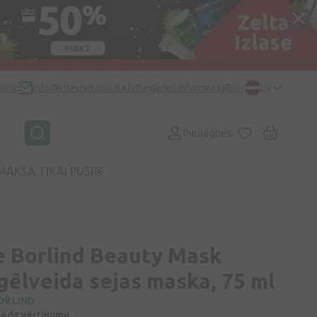
0809
info@internetaptieka.lv
Piegādes informācija
BUJ
LV
Pieslēgties
MAKSĀ TIKAI PUSI🎯
 Borlind Beauty Mask
gēlveida sejas maska, 75 ml
ORLIND
niedz vērtējumu