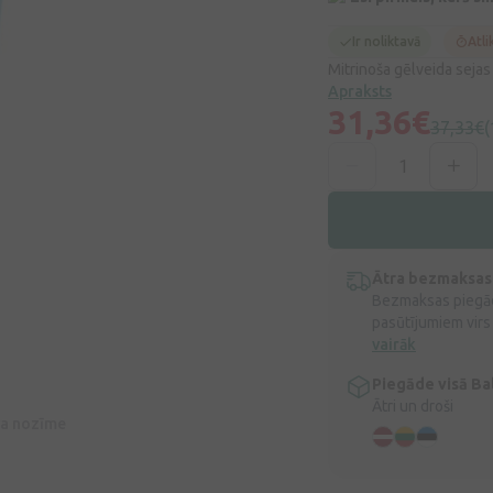
Ir noliktavā
Atli
Mitrinoša gēlveida sejas 
Apraksts
31,36€
37,33€
(
Ātra bezmaksas
Bezmaksas piegād
pasūtījumiem virs
vairāk
Piegāde visā Bal
Ātri un droši
īva nozīme