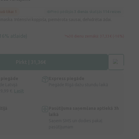
kuši tikai 1
Preci pēdējās
3 dienās
skatījās
114 reizes
maska. Intensīvi kopjoša, piemērota sausai, dehidrētai ādai.
16% atlaide)
30 dienu zemākā: 37,33€ (-16%)
Pirkt | 31,36€
 piegāde
Express piegāde
e Latvijā
Piegāde Rīgā dažu stundu laikā
 9,99 €.
Lasīt
tijā
Pasūtījuma saņemšana aptiekā 3h
laikā
Saņem SMS un dodies pakaļ
pasūtījumam