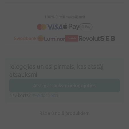
100% Droši maksājumi!
Ielogojies un esi pirmais, kas atstāj
atsauksmi
Atstāj atsauksmi ielogojoties
Nav konts?
Izveidot kontu
Rāda 0 no
0
produktiem