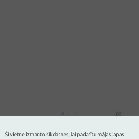
Attēlam ir ilustratīva nozīme
4,19€
Šī vietne izmanto sīkdatnes, lai padarītu mājas lapas