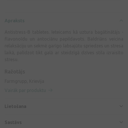
Apraksts
Antistress-B tabletes. Ieteicams kā uztura bagātinātājs -
flavonoīdu un antociānu papildavots. Baldriāns veicina
relaksāciju un sekmē garīgo labsajūtu spriedzes un stresa
laikā, palīdzot tikt galā ar steidzīgā dzīves stila izraisīto
stresu.
Ražotājs
Farmgrupp, Krievija
Vairāk par produktu
Lietošana
Sastāvs