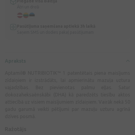
Piegāde visā Baltijā
Ātri un droši
Pasūtījuma saņemšana aptiekā 3h laikā
Saņem SMS un dodies pakaļ pasūtījumam
Apraksts
Aptamil® NUTRIBIOTIK™ 1 patentētais piena maisījums
zīdaiņiem ir izstrādāts, lai apmierinātu mazuļa uztura
vajadzības. Bez pievienotas palmu eļļas. Satur
dokozaheksaēnskābi (DHA) kā paredzēts tiesību aktos
attiecībā uz visiem maisījumiem zīdaiņiem. Vairāk nekā 50
gadu garumā veikti pētījumi par mazuļu uzturu agrīnā
dzīves posmā.
Ražotājs