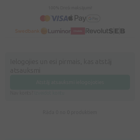
100% Droši maksājumi!
Ielogojies un esi pirmais, kas atstāj
atsauksmi
Atstāj atsauksmi ielogojoties
Nav konts?
Izveidot kontu
Rāda 0 no
0
produktiem