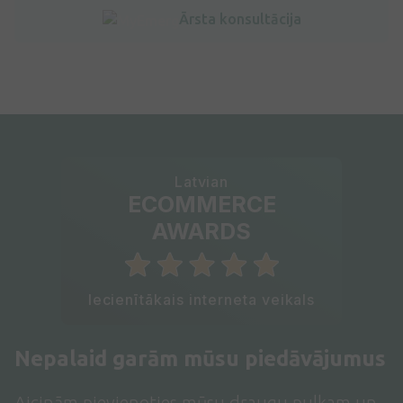
Ārsta konsultācija
Latvian
ECOMMERCE
AWARDS
Iecienītākais interneta veikals
Nepalaid garām mūsu piedāvājumus
Aicinām pievienoties mūsu draugu pulkam un