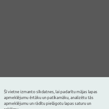
Šī vietne izmanto sīkdatnes, lai padarītu mājas lapas
apmeklējumu ērtāku un patīkamāku, analizētu tās
Attēlam ir ilustratīva nozīme
apmeklējumu un rādītu pielāgotu lapas saturu un