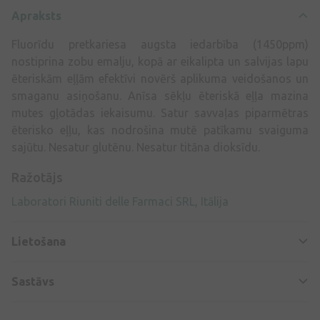
Apraksts
Fluorīdu pretkariesa augsta iedarbība (1450ppm)
nostiprina zobu emalju, kopā ar eikalipta un salvijas lapu
ēteriskām eļļām efektīvi novērš aplikuma veidošanos un
smaganu asiņošanu. Anīsa sēkļu ēteriskā eļļa mazina
mutes gļotādas iekaisumu. Satur savvaļas piparmētras
ēterisko eļļu, kas nodrošina mutē patīkamu svaiguma
sajūtu. Nesatur glutēnu. Nesatur titāna dioksīdu.
Ražotājs
Laboratori Riuniti delle Farmaci SRL, Itālija
Lietošana
Sastāvs