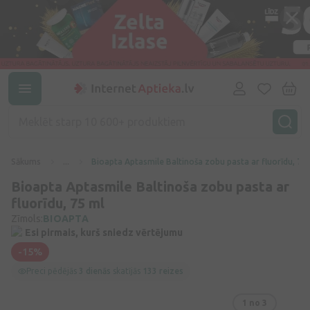
Sākums
...
Bioapta Aptasmile Baltinoša zobu pasta ar fluorīdu, 75
Bioapta Aptasmile Baltinoša zobu pasta ar
fluorīdu, 75 ml
Zīmols:
BIOAPTA
Esi pirmais, kurš sniedz vērtējumu
-15%
Preci pēdējās
3 dienās
skatījās
133 reizes
1
no 3