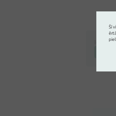
Šī 
ērt
pie
Ielogojie
Atstāj a