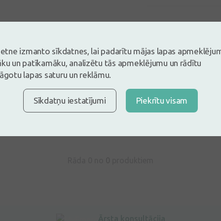
vietne izmanto sīkdatnes, lai padarītu mājas lapas apmeklēju
āku un patīkamāku, analizētu tās apmeklējumu un rādītu
lāgotu lapas saturu un reklāmu.
s un esi pirmais, kas atstāj atsauksmi
tsauksmi ielogojoties
Sīkdatņu iestatījumi
Piekrītu visam
Nav konts?
Izveidot kontu
Rāda 0 no
0
produktiem
Ārsta konsultācija