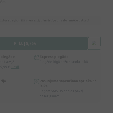
nām.
Uztura bagātinātājs neaizstāj pilnvērtīgu un sabalansētu uzturu!
Pirkt | 8,75€
 piegāde
Express piegāde
e Latvijā
Piegāde Rīgā dažu stundu laikā
 9,99 €.
Lasīt
tijā
Pasūtījuma saņemšana aptiekā 3h
laikā
Saņem SMS un dodies pakaļ
pasūtījumam