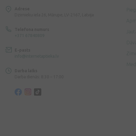
Adrese
Pie
Dzirnieku iela 26, Mārupe, LV-2167, Latvija
Apm
Telefona numurs
Jaut
+371 67840809
Dāv
E-pasts
Zīmo
info@internetaptieka.lv
Med
Darba laiks
Darba dienās: 8:30 – 17:00