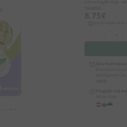
Uztura bagātinātājs - ak
Apraksts
8,75€
Uztura bagātinātājs. 
Ātra bezmaksas
Bezmaksas piegād
pasūtījumiem virs
vairāk
Piegāde visā Bal
Ātri un droši
īva nozīme