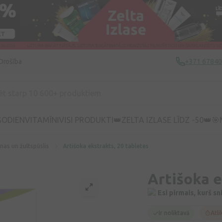
Drošība
+371 6784
ŠODIEN
VITAMĪNI
VISI PRODUKTI
👑ZELTA IZLASE LĪDZ -50👑
🎯
nas un žultspūslis
Artišoka ekstrakts, 20 tabletes
Artišoka e
Esi pirmais, kurš s
Ir noliktavā
Atli