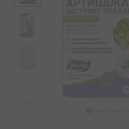
Attēlam ir ilustrat