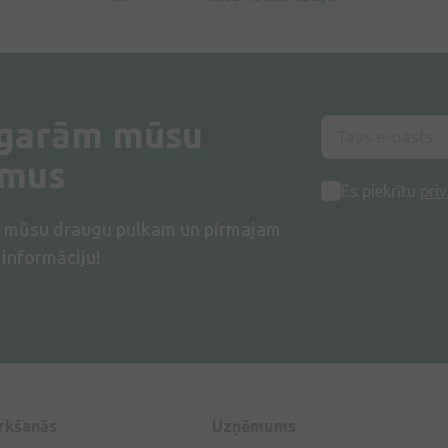
 garām mūsu
umus
Es piekrītu
priv
s mūsu draugu pulkam un pirmajam
informāciju!
irkšanās
Uzņēmums