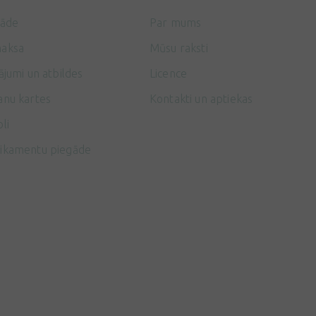
gāde
Par mums
aksa
Mūsu raksti
ājumi un atbildes
Licence
anu kartes
Kontakti un aptiekas
li
ikamentu piegāde