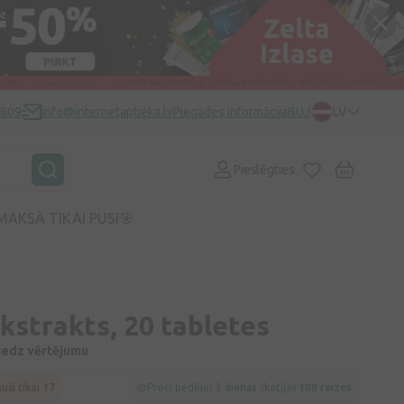
0809
info@internetaptieka.lv
Piegādes informācija
BUJ
LV
Pieslēgties
MAKSĀ TIKAI PUSI🎯
kstrakts, 20 tabletes
niedz vērtējumu
kuši tikai 17
Preci pēdējās
3 dienās
skatījās
108 reizes