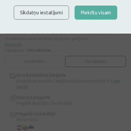
konsultēties pie ārsta vai farmaceita.
ZĀĻU NEPAMATOTA LIETOŠANA IR KAITĪGA VESELĪBAI
Sīkdatņu iestatījumi
Piekrītu visam
Aspirīns 500 mg ir indicēts simptomātiskai, galvas sāpju, zobu
sāpju, saaukstēšanās izraisīta kakla iekaisuma, muguras sāpju,
menstruālo sāpju, muskuļu un locītavu sāpju, vieglu artrīta sāpju
remdēšanai. Aspirin 500 mg lieto arī simptomātiskai sāpju un drudža
remdēšanai saaukstēšanās un gripas gadījumā.
Apraksts
Daudzums :
100 tabletes
20 tabletes
100 tabletes
Ātra bezmaksas piegāde
Bezmaksas piegāde Latvijā pasūtījumiem virs 9,99 €.
Lasīt
vairāk
Express piegāde
Piegāde Rīgā dažu stundu laikā
Piegāde visā Baltijā
Ātri un droši