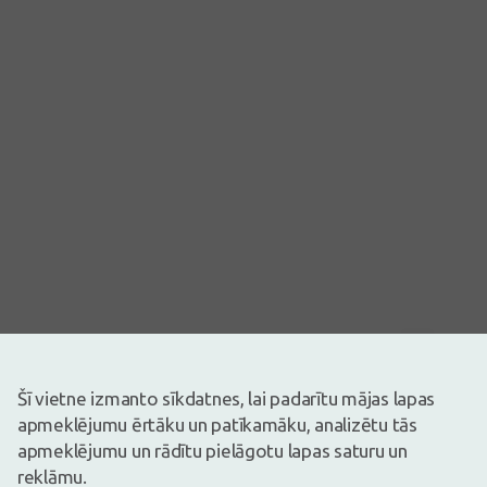
Attēlam ir ilustratīva nozīme
13,67€
Šī vietne izmanto sīkdatnes, lai padarītu mājas lapas
apmeklējumu ērtāku un patīkamāku, analizētu tās
Ir noliktavā
Atlicis nedaudz
apmeklējumu un rādītu pielāgotu lapas saturu un
Pirms zāļu lietošanas uzmanīgi izlasiet lietošanas instrukciju vai
reklāmu.
atbilstošu informāciju uz iepakojuma. Par zāļu lietošanu