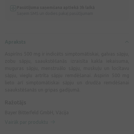
Pasūtījuma saņemšana aptiekā 3h laikā
Saņem SMS un dodies pakaļ pasūtījumam
Apraksts
Aspirīns 500 mg ir indicēts simptomātiskai, galvas sāpju,
zobu sāpju, saaukstēšanās izraisīta kakla iekaisuma,
muguras sāpju, menstruālo sāpju, muskuļu un locītavu
sāpju, vieglu artrīta sāpju remdēšanai. Aspirin 500 mg
lieto arī simptomātiskai sāpju un drudža remdēšanai
saaukstēšanās un gripas gadījumā.
Ražotājs
Bayer Bitterfeld GmbH, Vācija
Vairāk par produktu