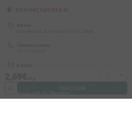
Adrese
Dzirnieku iela 26, Mārupe, LV-2167, Latvija
Telefona numurs
+371 67840809
E-pasts
info@internetaptieka.lv
2,69€
50 g
Darba laiks
Pirkt | 2,69€
Darba dienās: 8:30 – 17:00