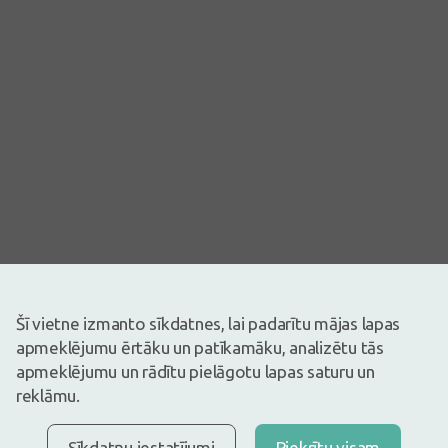
Attēlam ir ilustratīva nozīme
Šī vietne izmanto sīkdatnes, lai padarītu mājas lapas
2,69€
apmeklējumu ērtāku un patīkamāku, analizētu tās
apmeklējumu un rādītu pielāgotu lapas saturu un
Ir noliktavā
Atlicis nedaudz
Aveņu lapu tēja.
reklāmu.
Apraksts
Sīkdatņu iestatījumi
Piekrītu visam