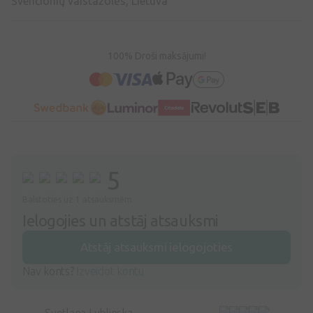
Švenčionių vaistažolės, Lietuva
100% Droši maksājumi!
5
Balstoties uz 1 atsauksmēm
Ielogojies un atstāj atsauksmi
Atstāj atsauksmi ielogojoties
Nav konts?
Izveidot kontu
Svetlana Lublinska