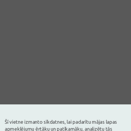
Attēlam ir ilustratīva nozīme
Šī vietne izmanto sīkdatnes, lai padarītu mājas lapas
16,07€
apmeklējumu ērtāku un patīkamāku, analizētu tās