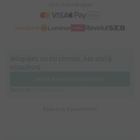
100% Droši maksājumi!
Ielogojies un esi pirmais, kas atstāj
atsauksmi
Atstāj atsauksmi ielogojoties
Nav konts?
Izveidot kontu
Rāda 0 no
0
produktiem