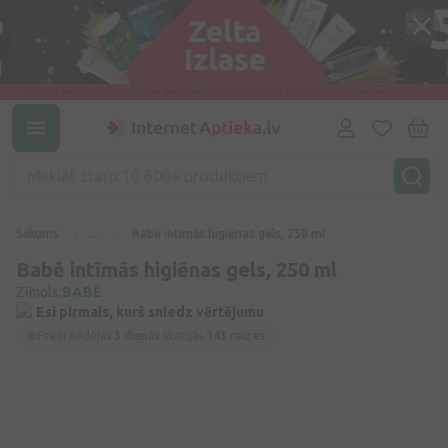
Sākums
...
Babē intīmās higiēnas gels, 250 ml
Babē intīmās higiēnas gels, 250 ml
Zīmols:
BABĒ
Esi pirmais, kurš sniedz vērtējumu
Preci pēdējās
3 dienās
skatījās
143 reizes