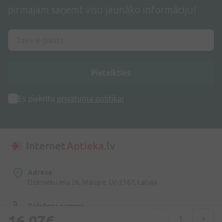
pirmajam saņemt visu jaunāko informāciju!
Pieteikties
Es piekrītu
privātuma politikai
Adrese
Dzirnieku iela 26, Mārupe, LV-2167, Latvija
Telefona numurs
+371 67840809
16,07€