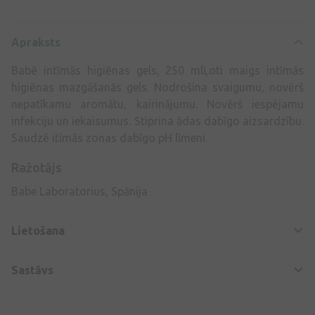
Apraksts
Babē intīmās higiēnas gels, 250 mlĻoti maigs intīmās
higiēnas mazgāšanās gels. Nodrošina svaigumu, novērš
nepatīkamu aromātu, kairinājumu. Novērš iespējamu
infekciju un iekaisumus. Stiprina ādas dabīgo aizsardzību.
Saudzē itīmās zonas dabīgo pH līmeni.
Ražotājs
Babe Laboratorius, Spānija
Lietošana
Sastāvs