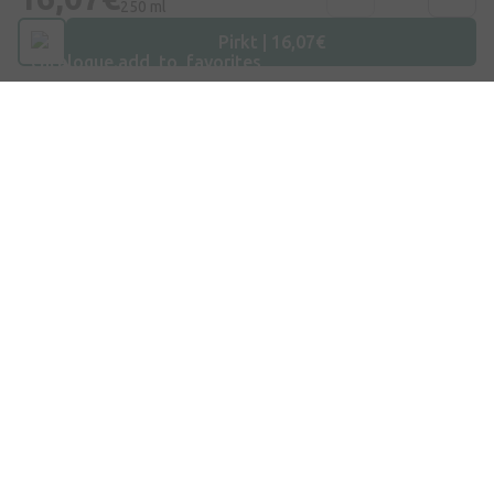
250 ml
E-pasts
Pirkt | 16,07€
info@internetaptieka.lv
Darba laiks
Darba dienās: 8:30 – 17:00
Iepirkšanās
Piegāde
Apmaksa
Jautājumi un atbildes
Dāvanu kartes