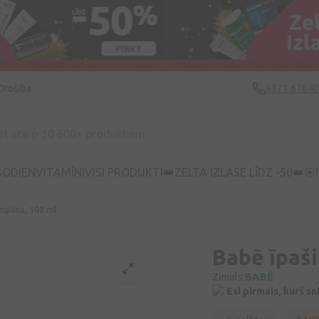
Drošība
+371 6784
ŠODIEN
VITAMĪNI
VISI PRODUKTI
👑ZELTA IZLASE LĪDZ -50👑
🎯
ampūns, 100 ml
Babē īpaši
Zīmols:
BABĒ
Esi pirmais, kurš s