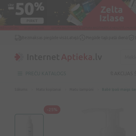
Bezmaksas piegāde visā Latvijā
Piegāde tajā pašā dienā
PREČU KATALOGS
🔖AKCIJAS 
Sākums
Matu kopšanai
Matu šampūni
Babē īpaši maigs š
-25%