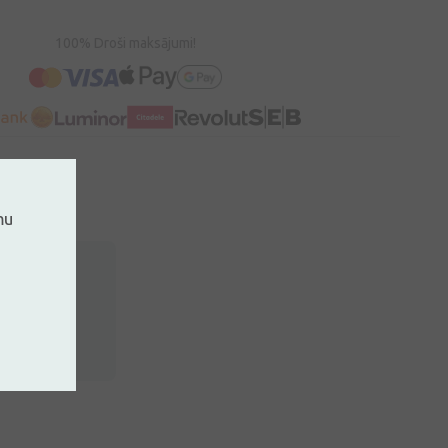
100% Droši maksājumi!
mu