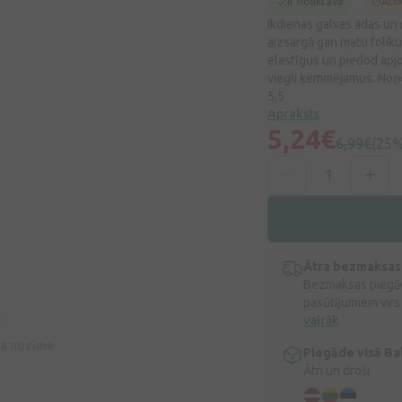
Ir noliktavā
Atli
Ikdienas galvas ādas un 
aizsargā gan matu foliku
elastīgus un piedod apj
viegli ķemmējamus. Noņem
5,5
Apraksts
5,24€
6,99€
(25%
Ātra bezmaksas
Bezmaksas piegād
pasūtījumiem virs
vairāk
īva nozīme
Piegāde visā Bal
Ātri un droši