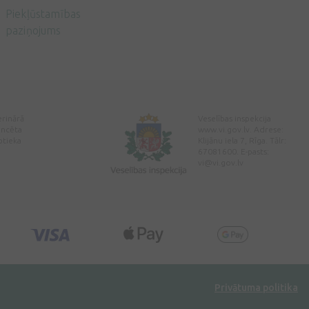
Piekļūstamības
paziņojums
erinārā
Veselības inspekcija
encēta
www.vi.gov.lv. Adrese:
ptieka
Klijānu iela 7, Rīga. Tālr:
67081600. E-pasts:
vi@vi.gov.lv
Privātuma politika