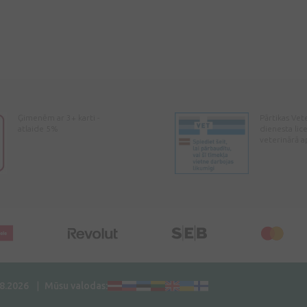
Ģimenēm ar 3+ karti -
Pārtikas Vet
atlaide 5%
dienesta lic
veterinārā a
08.2026
Mūsu valodas: