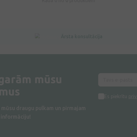
Rāda 0 no
0
produktiem
Ārsta konsultācija
 garām mūsu
umus
Es piekrītu
priv
s mūsu draugu pulkam un pirmajam
informāciju!