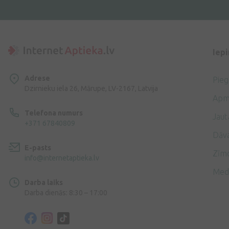
Iep
Adrese
Pie
Dzirnieku iela 26, Mārupe, LV-2167, Latvija
Apm
Telefona numurs
Jaut
+371 67840809
Dāv
E-pasts
Zīmo
info@internetaptieka.lv
Med
Darba laiks
Darba dienās: 8:30 – 17:00