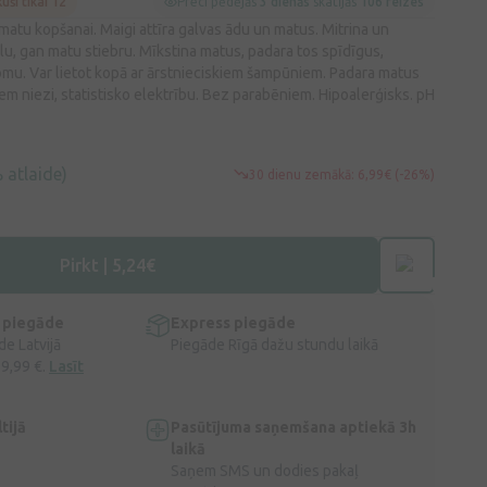
kuši tikai 12
Preci pēdējās
3 dienās
skatījās
106 reizes
matu kopšanai. Maigi attīra galvas ādu un matus. Mitrina un
lu, gan matu stiebru. Mīkstina matus, padara tos spīdīgus,
omu. Var lietot kopā ar ārstnieciskiem šampūniem. Padara matus
 niezi, statistisko elektrību. Bez parabēniem. Hipoalerģisks. pH
 atlaide)
30 dienu zemākā: 6,99€ (-26%)
Pirkt | 5,24€
 piegāde
Express piegāde
e Latvijā
Piegāde Rīgā dažu stundu laikā
 9,99 €.
Lasīt
tijā
Pasūtījuma saņemšana aptiekā 3h
laikā
Saņem SMS un dodies pakaļ