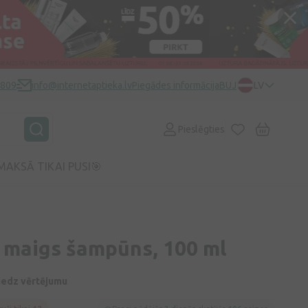
0809
info@internetaptieka.lv
Piegādes informācija
BUJ
LV
Pieslēgties
MAKSĀ TIKAI PUSI🎯
 maigs šampūns, 100 ml
niedz vērtējumu