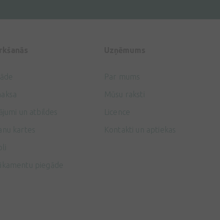
irkšanās
Uzņēmums
gāde
Par mums
aksa
Mūsu raksti
ājumi un atbildes
Licence
anu kartes
Kontakti un aptiekas
li
ikamentu piegāde