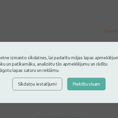
vietne izmanto sīkdatnes, lai padarītu mājas lapas apmeklēju
āku un patīkamāku, analizētu tās apmeklējumu un rādītu
lāgotu lapas saturu un reklāmu.
s un esi pirmais, kas atstāj atsauksmi
Sīkdatņu iestatījumi
Piekrītu visam
tsauksmi ielogojoties
Nav konts?
Izveidot kontu