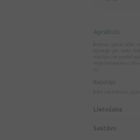
Apraksts
Ikdienas galvas ādas u
aizsargā gan matu foli
elastīgus un piedod apj
viegli ķemmējamus. Noņem
5,5
Ražotājs
Babe Laboratorius, Spān
Lietošana
Sastāvs