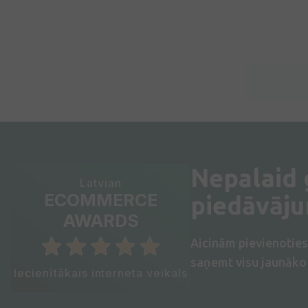
Nepalaid
Latvian
ECOMMERCE
piedāvāj
AWARDS
Aicinām pievienotie
saņemt visu jaunāko 
Iecienītākais interneta veikals