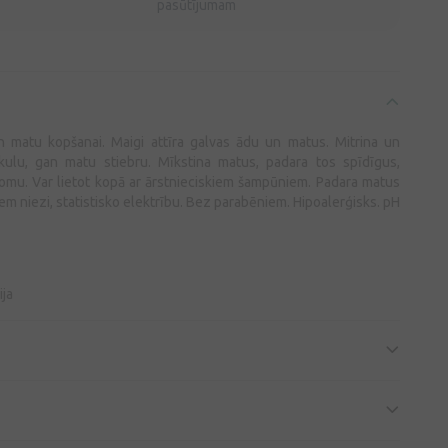
pasūtījumam
n matu kopšanai. Maigi attīra galvas ādu un matus. Mitrina un
kulu, gan matu stiebru. Mīkstina matus, padara tos spīdīgus,
omu. Var lietot kopā ar ārstnieciskiem šampūniem. Padara matus
 niezi, statistisko elektrību. Bez parabēniem. Hipoalerģisks. pH
ija