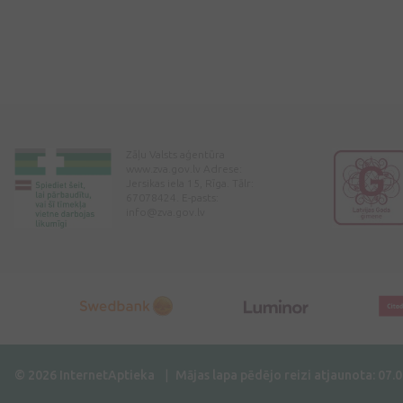
Zāļu Valsts aģentūra
www.zva.gov.lv Adrese:
Jersikas iela 15, Rīga. Tālr:
67078424. E-pasts:
info@zva.gov.lv
© 2026 InternetAptieka
Mājas lapa pēdējo reizi atjaunota: 07.