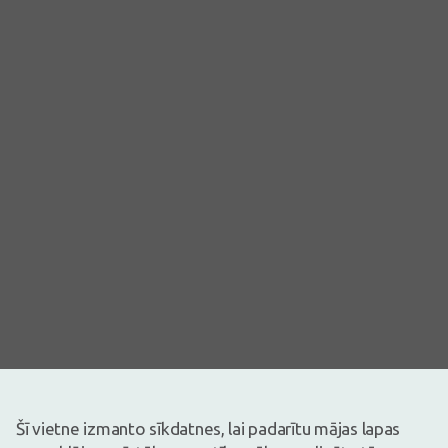
Attēlam ir ilustratīva nozīme
Šī vietne izmanto sīkdatnes, lai padarītu mājas lapas
13,44€