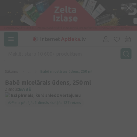
Sākums
...
Babē micelārais ūdens, 250 ml
Babē micelārais ūdens, 250 ml
Zīmols:
BABĒ
Esi pirmais, kurš sniedz vērtējumu
Preci pēdējās
3 dienās
skatījās
127 reizes