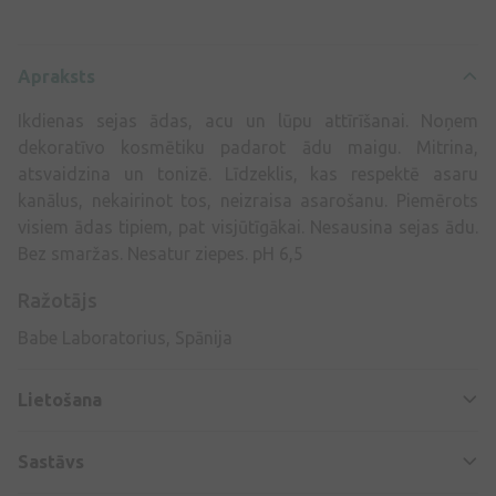
Apraksts
Ikdienas sejas ādas, acu un lūpu attīrīšanai. Noņem
dekoratīvo kosmētiku padarot ādu maigu. Mitrina,
atsvaidzina un tonizē. Līdzeklis, kas respektē asaru
kanālus, nekairinot tos, neizraisa asarošanu. Piemērots
visiem ādas tipiem, pat visjūtīgākai. Nesausina sejas ādu.
Bez smaržas. Nesatur ziepes. pH 6,5
Ražotājs
Babe Laboratorius, Spānija
Lietošana
Sastāvs