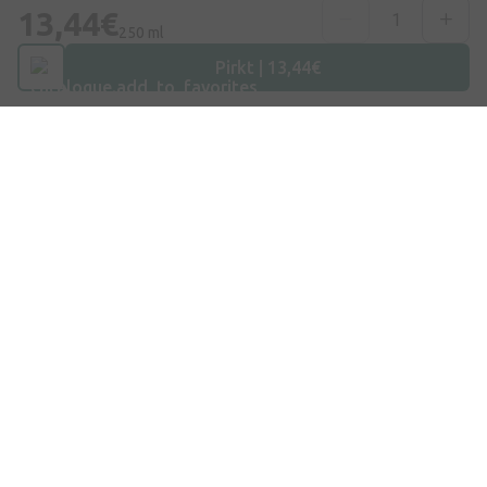
Telefona numurs
13,44€
+371 67840809
250 ml
Pirkt | 13,44€
E-pasts
info@internetaptieka.lv
Darba laiks
Darba dienās: 8:30 – 17:00
Iepirkšanās
Piegāde
Apmaksa
Jautājumi un atbildes