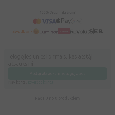
100% Droši maksājumi!
Ielogojies un esi pirmais, kas atstāj
atsauksmi
Atstāj atsauksmi ielogojoties
Nav konts?
Izveidot kontu
Rāda 0 no
0
produktiem