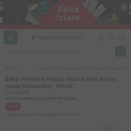
Sākums
...
Babē Pediatric Nappy Rash krēms autiņu zonas izsitum
Babē Pediatric Nappy Rash krēms autiņu
zonas izsitumiem, 100 ml
Zīmols:
BABĒ
Esi pirmais, kurš sniedz vērtējumu
-40%
Preci pēdējās
3 dienās
skatījās
127 reizes
1
no 2