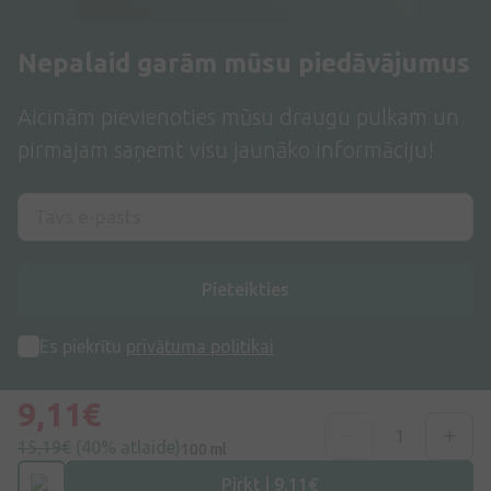
Nepalaid garām mūsu piedāvājumus
Aicinām pievienoties mūsu draugu pulkam un
pirmajam saņemt visu jaunāko informāciju!
Pieteikties
Es piekrītu
privātuma politikai
9,11€
15,19€
(40% atlaide)
100 ml
Pirkt | 9,11€