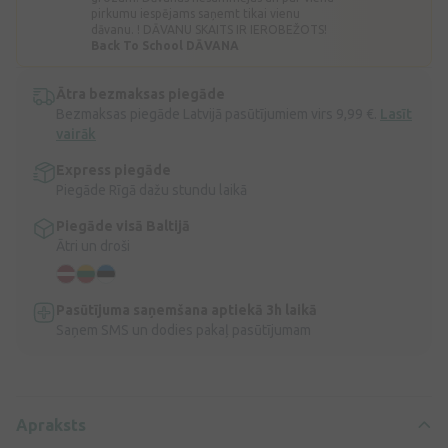
pirkumu iespējams saņemt tikai vienu
dāvanu. ! DĀVANU SKAITS IR IEROBEŽOTS!
Back To School DĀVANA
Ātra bezmaksas piegāde
Bezmaksas piegāde Latvijā pasūtījumiem virs 9,99 €.
Lasīt
vairāk
Express piegāde
Piegāde Rīgā dažu stundu laikā
Piegāde visā Baltijā
Ātri un droši
Pasūtījuma saņemšana aptiekā 3h laikā
Saņem SMS un dodies pakaļ pasūtījumam
Apraksts