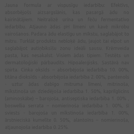
Jauna formula ar vispusīgu iedarbību: Efektīvs,
absorbējošs aizsargslānis, kas pasargā ādu no
kairinātājiem. Neitralizē urīna un fēču fermentatīvo
iedarbību. Atjauno ādas pH līmeni un kavē mikrobu
vairošanos. Padara ādu elastīgu un mīkstu, saglabājot to
mitru. Turklāt produkts nebloķē ādu, ļaujot tai elpot un
saglabājot autiņbiksīšu zonu ideāli sausu. Krēmveida
pasta, kas nesakalst. Visiem ādas tipiem. Testēts un
dermatoloģiski pārbaudīts. Hipoalerģisks. Sastāvā nav
spirta. Cinka oksīds – absorbējoša iedarbība 10. 00%,
titāna dioksīds - absorbējoša iedarbība 2. 00%, pantenols
- uztur ādas dabīgo mitruma līmeni, mitrinoša,
mīkstinoša un dziedējoša iedarbība 1. 50%, kaprilglicīns
(aminoskābe) – barojoša, antiseptiska iedarbība 1. 00% ,
boswellia serrata – nomierinoša iedarbība 1. 00%, šī
sviests - barojoša un mīkstinoša iedarbība 1. 00%,
ārstnieciskā kumelīte 0. 50%, alantoīns – nomierinoša,
atjaunojoša iedarbība 0. 25%.