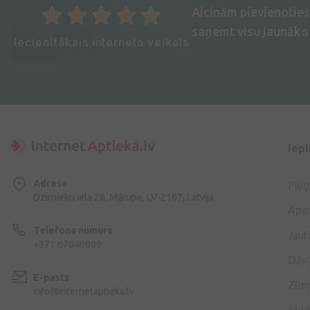
Aicinām pievienotie
saņemt visu jaunāko 
Iecienītākais interneta veikals
Iep
Adrese
Pie
Dzirnieku iela 26, Mārupe, LV-2167, Latvija
Apm
Telefona numurs
Jaut
+371 67840809
Dāv
E-pasts
Zīmo
info@internetaptieka.lv