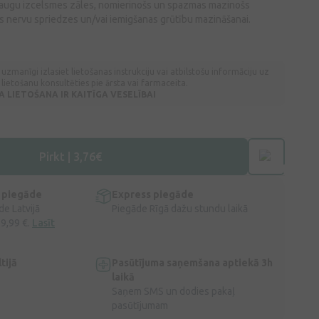
ir augu izcelsmes zāles, nomierinošs un spazmas mazinošs
las nervu spriedzes un/vai iemigšanas grūtību mazināšanai.
 uzmanīgi izlasiet lietošanas instrukciju vai atbilstošu informāciju uz
lietošanu konsultēties pie ārsta vai farmaceita.
LIETOŠANA IR KAITĪGA VESELĪBAI
Pirkt | 3,76€
 piegāde
Express piegāde
e Latvijā
Piegāde Rīgā dažu stundu laikā
 9,99 €.
Lasīt
tijā
Pasūtījuma saņemšana aptiekā 3h
laikā
Saņem SMS un dodies pakaļ
pasūtījumam