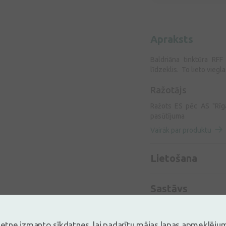
Apraksts
Baldriāna tinktūra RF
līdzeklis. To lieto vieg
Ražotājs
Ražots ES pēc AS "Rīgas
pasūtījuma
Vairāk par produktu
Lietošana
Sastāvs
vietne izmanto sīkdatnes, lai padarītu mājas lapas apmeklēju