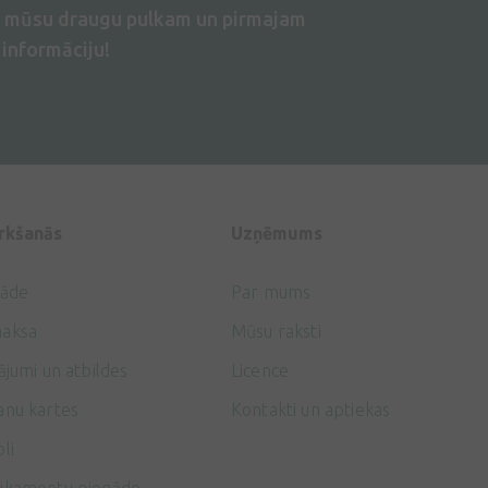
s mūsu draugu pulkam un pirmajam
informāciju!
irkšanās
Uzņēmums
gāde
Par mums
aksa
Mūsu raksti
ājumi un atbildes
Licence
anu kartes
Kontakti un aptiekas
li