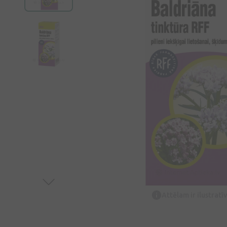
Attēlam ir ilustrat