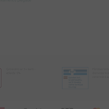
ikamentu piegāde
Ģimenēm ar 3+ karti -
Pārtikas Vet
atlaide 5%
dienesta lic
veterinārā a