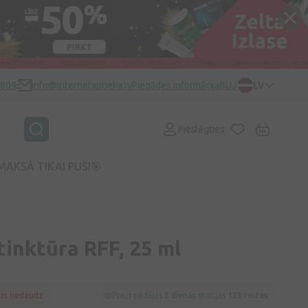
0809
info@internetaptieka.lv
Piegādes informācija
BUJ
LV
Pieslēgties
MAKSĀ TIKAI PUSI🎯
tinktūra RFF, 25 ml
cis nedaudz
Preci pēdējās
3 dienās
skatījās
133 reizes