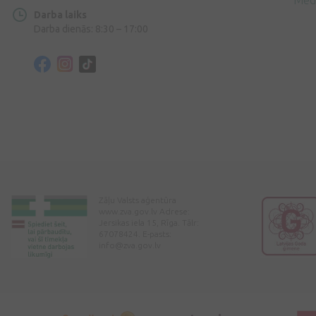
Med
Darba laiks
Darba dienās: 8:30 – 17:00
Zāļu Valsts aģentūra
www.zva.gov.lv Adrese:
Jersikas iela 15, Rīga. Tālr:
67078424. E-pasts:
info@zva.gov.lv