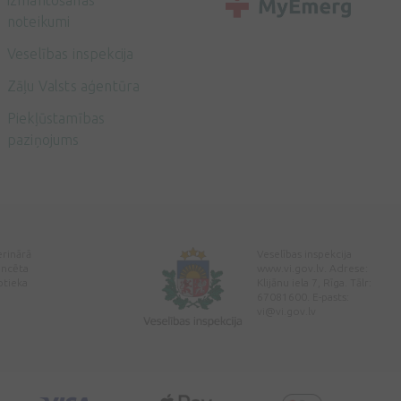
izmantošanas
noteikumi
Veselības inspekcija
Zāļu Valsts aģentūra
Piekļūstamības
paziņojums
erinārā
Veselības inspekcija
encēta
www.vi.gov.lv. Adrese:
ptieka
Klijānu iela 7, Rīga. Tālr:
67081600. E-pasts:
vi@vi.gov.lv