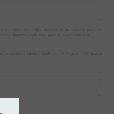
F ir augu izcelsmes zāles, nomierinošs un spazmas mazinošs
las nervu spriedzes un/vai iemigšanas grūtību mazināšanai.
 farmaceitiskā fabrika", Ozolu iela 10, Rīga, LV-1005, Latvija,
mu