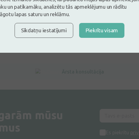
āku un patīkamāku, analizētu tās apmeklējumu un rādītu
lāgotu lapas saturu un reklāmu.
Sīkdatņu iestatījumi
Piekrītu visam
Ārsta konsultācija
 garām mūsu
umus
Es piekrītu
priv