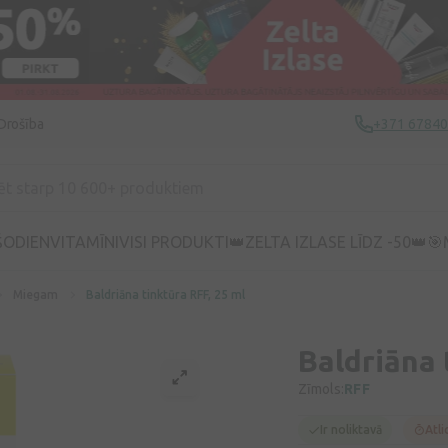
Drošība
+371 6784
ŠODIEN
VITAMĪNI
VISI PRODUKTI
👑ZELTA IZLASE LĪDZ -50👑
🎯
Miegam
Baldriāna tinktūra RFF, 25 ml
Baldriāna 
Zīmols:
RFF
Ir noliktavā
Atli