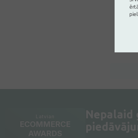
ērt
pie
Nepalaid
Latvian
ECOMMERCE
piedāvāj
AWARDS