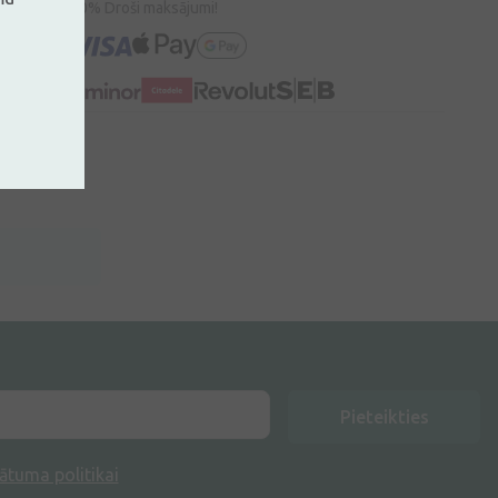
100% Droši maksājumi!
Pieteikties
ātuma politikai