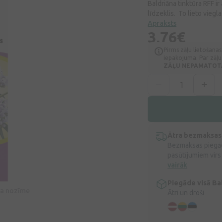
Baldriāna tinktūra RFF 
līdzeklis. To lieto vieg
Apraksts
3,76€
Pirms zāļu lietošanas
iepakojuma. Par zāļu 
ZĀĻU NEPAMATOTA 
Ātra bezmaksas
Bezmaksas piegād
pasūtījumiem virs
vairāk
Piegāde visā Bal
īva nozīme
Ātri un droši