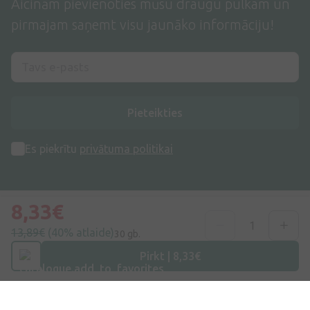
Aicinām pievienoties mūsu draugu pulkam un
pirmajam saņemt visu jaunāko informāciju!
Pieteikties
Es piekrītu
privātuma politikai
8,33€
13,89€
(40% atlaide)
30 gb.
Adrese
Pirkt | 8,33€
Dzirnieku iela 26, Mārupe, LV-2167, Latvija
Telefona numurs