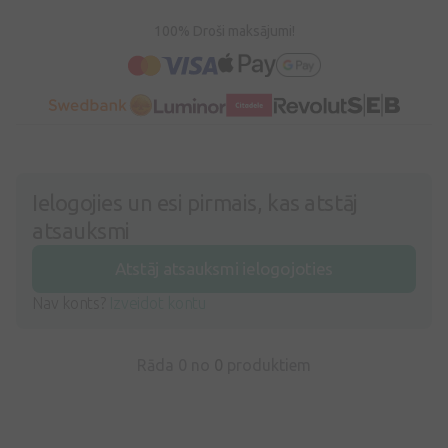
100% Droši maksājumi!
Ielogojies un esi pirmais, kas atstāj
atsauksmi
Atstāj atsauksmi ielogojoties
Nav konts?
Izveidot kontu
Rāda 0 no
0
produktiem