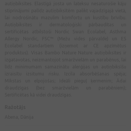
autiņbiksītes. Elastīgā josta un lateksu nesaturošie kāju
stiprinājumi palīdz autiņbiksītēm palikt vajadzīgajā vietā,
lai nodrošinātu mazulim komfortu un kustību brīvību.
Autiņbiksītes ir dermatoloģiski pārbaudītas un
sertificētas atbilstoši Nordic Swan Ecolabel, Asthma
Allergy Nordic, FSC™ (Mežu vides pārvalde) un ES
Ecolabel standartiem (izņemot ar CE apzīmētus
produktus). Visas Bambo Nature Nature autiņbiksītes ir
izgatavotas, neizmantojot smaržvielām un parabēnus, lai
līdz minimumam samazinātu alerģijas un autiņbiksīšu
izraisītu izsitumu risku. Izcila absorbēšanas spēja;
Mīkstas un elpojošas; Ideāli pieguļ ķermenim; Ādai
draudzīgas (bez smaržvielām un parabēniem);
Sertificētas kā videi draudzīgas.
Ražotājs
Abena, Dānija