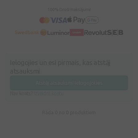
100% Droši maksājumi!
Ielogojies un esi pirmais, kas atstāj
atsauksmi
Atstāj atsauksmi ielogojoties
Nav konts?
Izveidot kontu
Rāda 0 no
0
produktiem