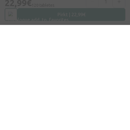
22,99€
+371 67840809
120 tabletes
Pirkt | 22,99€
E-pasts
info@internetaptieka.lv
Darba laiks
Darba dienās: 8:30 – 17:00
Iepirkšanās
Piegāde
Apmaksa
Jautājumi un atbildes
Dāvanu kartes