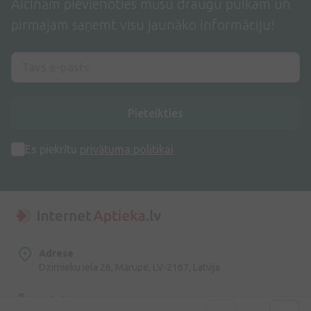
Aicinām pievienoties mūsu draugu pulkam un
pirmajam saņemt visu jaunāko informāciju!
Pieteikties
Es piekrītu
privātuma politikai
Adrese
Dzirnieku iela 26, Mārupe, LV-2167, Latvija
Telefona numurs