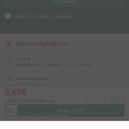
Pieteikties
Es piekrītu
privātuma politikai
Adrese
Dzirnieku iela 26, Mārupe, LV-2167, Latvija
Telefona numurs
+371 67840809
3,67€
E-pasts
4,89€
(25% atlaide)
16 gb.
info@internetaptieka.lv
Pirkt | 3,67€
Darba laiks
Darba dienās: 8:30 – 17:00