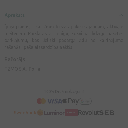
Apraksts
Īpaši plānas, tikai 2mm biezas paketes jaunām, aktīvām
meitenēm. Pārklātas ar maigu, kokvilnai līdzīgu paketes
pārklājumu, kas lieliski pasargā ādu no kairinājuma
rašanās. Īpaša aizsardzība naktīs.
Ražotājs
TZMO S.A., Polija
100% Droši maksājumi!