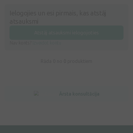
Ielogojies un esi pirmais, kas atstāj
atsauksmi
Atstāj atsauksmi ielogojoties
Nav konts?
Izveidot kontu
Rāda 0 no
0
produktiem
Ārsta konsultācija