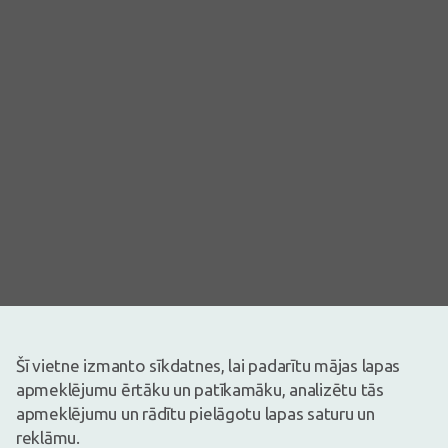
Šī vietne izmanto sīkdatnes, lai padarītu mājas lapas
apmeklējumu ērtāku un patīkamāku, analizētu tās
Attēlam ir ilustratīva nozīme
apmeklējumu un rādītu pielāgotu lapas saturu un
reklāmu.
3,67€